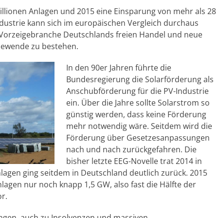
Millionen Anlagen und 2015 eine Einsparung von mehr als 28
ndustrie kann sich im europäischen Vergleich durchaus
 Vorzeigebranche Deutschlands freien Handel und neue
giewende zu bestehen.
In den 90er Jahren führte die
Bundesregierung die Solarförderung als
Anschubförderung für die PV-Industrie
ein. Über die Jahre sollte Solarstrom so
günstig werden, dass keine Förderung
mehr notwendig wäre. Seitdem wird die
Förderung über Gesetzesanpassungen
nach und nach zurückgefahren. Die
bisher letzte EEG-Novelle trat 2014 in
lagen ging seitdem in Deutschland deutlich zurück. 2015
agen nur noch knapp 1,5 GW, also fast die Hälfte der
r.
ngen, auch zu Insolvenzen und massiven