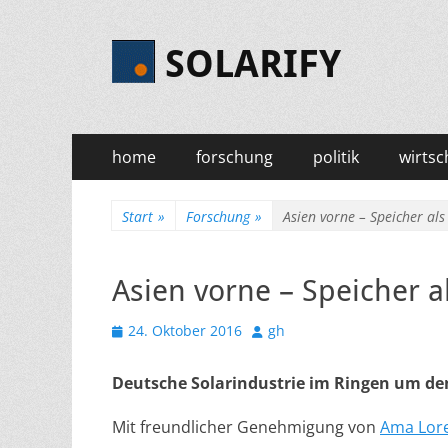
SOLARIFY
Primäres
Zum
home
forschung
politik
wirtsc
Inhalt
Menü
springen
Start
»
Forschung
»
Asien vorne – Speicher al
Asien vorne – Speicher a
Veröffentlicht
Autor
24. Oktober 2016
gh
am
Deutsche Solarindustrie im Ringen um d
Mit freundlicher Genehmigung von
Ama Lor