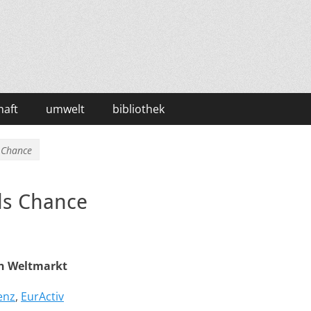
haft
umwelt
bibliothek
s Chance
ls Chance
en Weltmarkt
enz
,
EurActiv