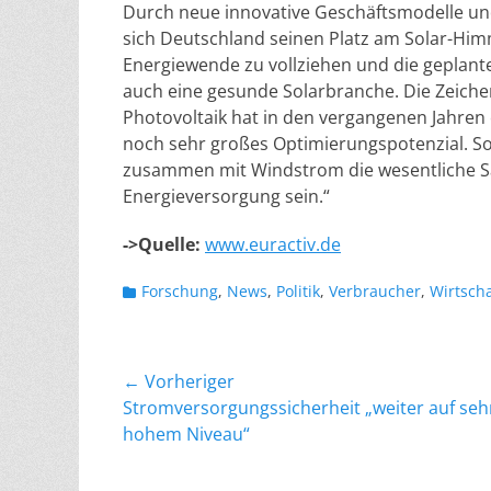
Durch neue innovative Geschäftsmodelle u
sich Deutschland seinen Platz am Solar-Hi
Energiewende zu vollziehen und die geplan
auch eine gesunde Solarbranche. Die Zeichen
Photovoltaik hat in den vergangenen Jahre
noch sehr großes Optimierungspotenzial. So
zusammen mit Windstrom die wesentliche Sä
Energieversorgung sein.“
->Quelle:
www.euractiv.de
Kategorien
Forschung
,
News
,
Politik
,
Verbraucher
,
Wirtscha
Beitragsnavigation
← Vorheriger
Vorheriger
Stromversorgungssicherheit „weiter auf seh
Beitrag:
hohem Niveau“