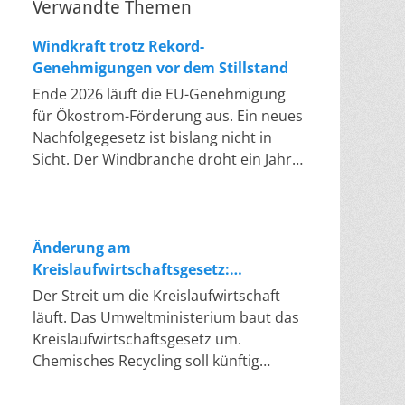
Verwandte Themen
Windkraft trotz Rekord-
Genehmigungen vor dem Stillstand
Ende 2026 läuft die EU-Genehmigung
für Ökostrom-Förderung aus. Ein neues
Nachfolgegesetz ist bislang nicht in
Sicht. Der Windbranche droht ein Jahr,
in dem sie nichts Neues anfangen kann.
Jahrelang scheiterte die Windkraft an
schleppenden Genehmigungen. Dieses
Problem hat die Politik tatsächlich
Änderung am
gelöst, die Verfahren laufen heute
Kreislaufwirtschaftsgesetz:
deutlich schneller. Die Halbjahresbilanz
Chemisches Recycling soll Lücke
Der Streit um die Kreislaufwirtschaft
der Branche bestätigt dieses Muster:
füllen
läuft. Das Umweltministerium baut das
So viele Windräder wie nie zuvor
Kreislaufwirtschaftsgesetz um.
wurden genehmigt, doch im ersten
Chemisches Recycling soll künftig
Halbjahr gingen netto nur rund zwei
gleichrangig neben dem klassischen
Gigawatt ans Netz. Der Bestand liegt
Recycling stehen. Die Entsorger sehen