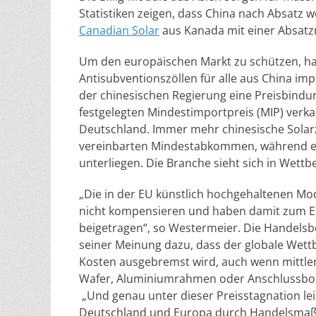
Statistiken zeigen, dass China nach Absatz w
Canadian Solar
aus Kanada mit einer Absat
Um den europäischen Markt zu schützen, ha
Antisubventionszöllen für alle aus China i
der chinesischen Regierung eine Preisbindu
festgelegten Mindestimportpreis (MIP) verka
Deutschland. Immer mehr chinesische Solarz
vereinbarten Mindestabkommen, während eu
unterliegen. Die Branche sieht sich in Wett
„Die in der EU künstlich hochgehaltenen Mo
nicht kompensieren und haben damit zum Ei
beigetragen“, so Westermeier. Die Handels
seiner Meinung dazu, dass der globale Wett
Kosten ausgebremst wird, auch wenn mittlerw
Wafer, Aluminiumrahmen oder Anschlussbox
„Und genau unter dieser Preisstagnation le
Deutschland und Europa durch Handelsmaß