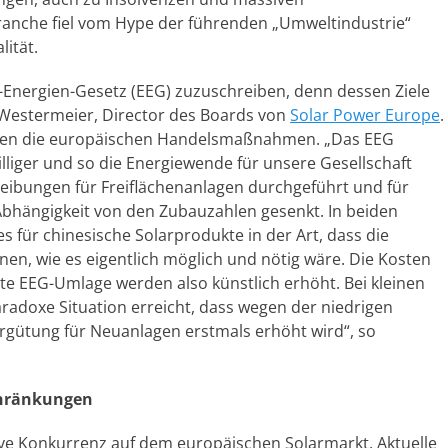
Branche fiel vom Hype der führenden „Umweltindustrie“
ität.
Energien-Gesetz (EEG) zuzuschreiben, denn dessen Ziele
n Westermeier, Director des Boards von
Solar Power Europe
.
eien die europäischen Handelsmaßnahmen. „Das EEG
billiger und so die Energiewende für unsere Gesellschaft
ibungen für Freiflächenanlagen durchgeführt und für
 Abhängigkeit von den Zubauzahlen gesenkt. In beiden
es für chinesische Solarprodukte in der Art, dass die
nen, wie es eigentlich möglich und nötig wäre. Die Kosten
rte EEG-Umlage werden also künstlich erhöht. Bei kleinen
radoxe Situation erreicht, dass wegen der niedrigen
rgütung für Neuanlagen erstmals erhöht wird“, so
chränkungen
ive Konkurrenz auf dem europäischen Solarmarkt. Aktuelle