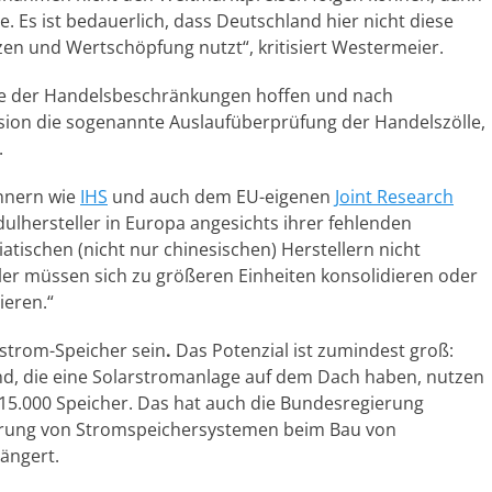
. Es ist bedauerlich, dass Deutschland hier nicht diese
zen und Wertschöpfung nutzt“, kritisiert Westermeier.
de der Handelsbeschränkungen hoffen und nach
ssion die sogenannte Auslaufüberprüfung der Handelszölle,
.
ennern wie
IHS
und auch dem EU-eigenen
Joint Research
ulhersteller in Europa angesichts ihrer fehlenden
tischen (nicht nur chinesischen) Herstellern nicht
ler müssen sich zu größeren Einheiten konsolidieren oder
ieren.“
rstrom-Speicher sein
.
Das Potenzial ist zumindest groß:
nd, die eine Solarstromanlage auf dem Dach haben, nutzen
5.000 Speicher. Das hat auch die Bundesregierung
derung von Stromspeichersystemen beim Bau von
ängert.