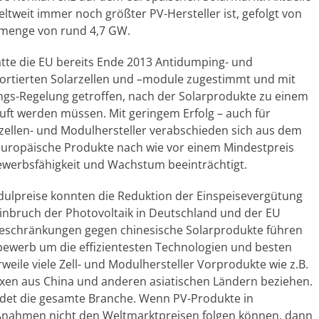
eltweit immer noch größter PV-Hersteller ist, gefolgt von
zmenge von rund 4,7 GW.
tte die EU bereits Ende 2013 Antidumping- und
mportierten Solarzellen und –module zugestimmt und mit
ngs-Regelung getroffen, nach der Solarprodukte zu einem
uft werden müssen. Mit geringem Erfolg – auch für
ellen- und Modulhersteller verabschieden sich aus dem
ropäische Produkte nach wie vor einem Mindestpreis
bewerbsfähigkeit und Wachstum beeinträchtigt.
dulpreise konnten die Reduktion der Einspeisevergütung
nbruch der Photovoltaik in Deutschland und der EU
beschränkungen gegen chinesische Solarprodukte führen
bewerb um die effizientesten Technologien und besten
eile viele Zell- und Modulhersteller Vorprodukte wie z.B.
en aus China und anderen asiatischen Ländern beziehen.
idet die gesamte Branche. Wenn PV-Produkte in
nahmen nicht den Weltmarktpreisen folgen können, dann