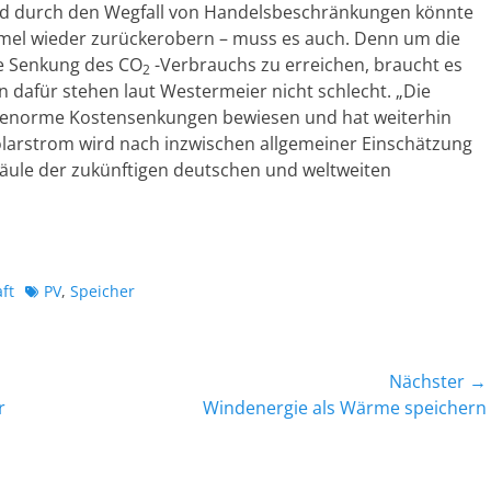
nd durch den Wegfall von Handelsbeschränkungen könnte
mmel wieder zurückerobern – muss es auch. Denn um die
te Senkung des CO
-Verbrauchs zu erreichen, braucht es
2
 dafür stehen laut Westermeier nicht schlecht. „Die
n enorme Kostensenkungen bewiesen und hat weiterhin
larstrom wird nach inzwischen allgemeiner Einschätzung
ule der zukünftigen deutschen und weltweiten
Schlagworte
ft
PV
,
Speicher
Nächster →
Nächster
r
Windenergie als Wärme speichern
Beitrag: