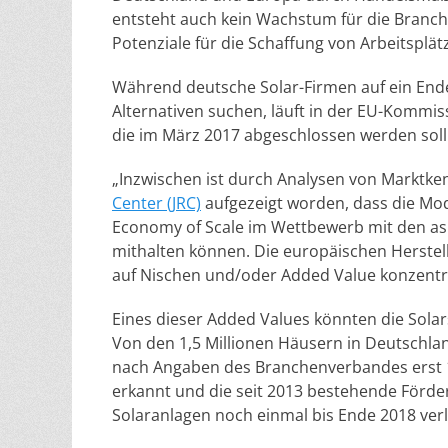
entsteht auch kein Wachstum für die Branche
Potenziale für die Schaffung von Arbeitsplät
Während deutsche Solar-Firmen auf ein En
Alternativen suchen, läuft in der EU-Kommi
die im März 2017 abgeschlossen werden soll
„Inzwischen ist durch Analysen von Marktk
Center (JRC)
aufgezeigt worden, dass die Mod
Economy of Scale im Wettbewerb mit den asia
mithalten können. Die europäischen Herstel
auf Nischen und/oder Added Value konzentr
Eines dieser Added Values könnten die Sola
Von den 1,5 Millionen Häusern in Deutschla
nach Angaben des Branchenverbandes erst 1
erkannt und die seit 2013 bestehende För
Solaranlagen noch einmal bis Ende 2018 verl