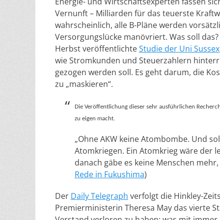
Energie- und Wirtschaftsexperten fassen sich 
Vernunft – Milliarden für das teuerste Kraftw
wahrscheinlich, alle B-Pläne werden vorsätzl
Versorgungslücke manövriert. Was soll das? N
Herbst veröffentlichte
Studie der Uni Sussex
wie Stromkunden und Steuerzahlern hinterrü
gezogen werden soll. Es geht darum, die K
zu „maskieren“.
Die Veröffentlichung dieser sehr ausführlichen Recherch
zu eigen macht.
„Ohne AKW keine Atombombe. Und sola
Atomkriegen. Ein Atomkrieg wäre der le
danach gäbe es keine Menschen mehr, d
Rede in Fukushima
)
Der
Daily Telegraph
verfolgt die Hinkley-Zei
Premierministerin Theresa May das vierte 
Verstand verloren zu haben; was mit imme