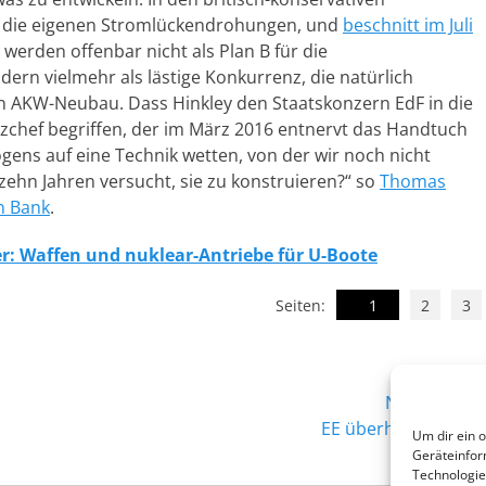
 die eigenen Stromlückendrohungen, und
beschnitt im Juli
 werden offenbar nicht als Plan B für die
n vielmehr als lästige Konkurrenz, die natürlich
ein AKW-Neubau. Dass Hinkley den Staatskonzern EdF in die
anzchef begriffen, der im März 2016 entnervt das Handtuch
ens auf eine Technik wetten, von der wir noch nicht
 zehn Jahren versucht, sie zu konstruieren?“ so
Thomas
n Bank
.
der: Waffen und nuklear-Antriebe für U-Boote
Seiten:
1
2
3
Nächster →
Nächster
EE überholen Kohle
Um dir ein 
Beitrag:
Geräteinfor
Technologie