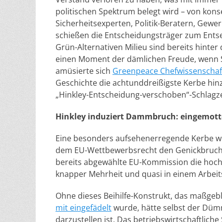
politischen Spektrum belegt wird – von kon
Sicherheitsexperten, Politik-Beratern, Gew
schießen die Entscheidungsträger zum Entse
Grün-Alternativen Milieu sind bereits hint
einen Moment der dämlichen Freude, wenn Si
amüsierte sich
Greenpeace Chefwissenschaft
Geschichte die achtunddreißigste Kerbe hinzu
„Hinkley-Entscheidung-verschoben“-Schlagze
Hinkley induziert
Dammbruch: eingemotte
Eine besonders aufsehenerregende Kerbe wur
dem EU-Wettbewerbsrecht den Genickbruch 
bereits abgewählte EU-Kommission die hoch 
knapper Mehrheit und quasi in einem Arbeit
Ohne dieses Beihilfe-Konstrukt, das maßge
mit eingefädelt
wurde, hätte selbst der Dümm
darzustellen ist. Das betriebswirtschaftli