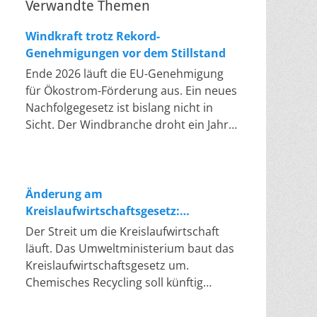
Verwandte Themen
Windkraft trotz Rekord-
Genehmigungen vor dem Stillstand
Ende 2026 läuft die EU-Genehmigung
für Ökostrom-Förderung aus. Ein neues
Nachfolgegesetz ist bislang nicht in
Sicht. Der Windbranche droht ein Jahr,
in dem sie nichts Neues anfangen kann.
Jahrelang scheiterte die Windkraft an
schleppenden Genehmigungen. Dieses
Problem hat die Politik tatsächlich
Änderung am
gelöst, die Verfahren laufen heute
Kreislaufwirtschaftsgesetz:
deutlich schneller. Die Halbjahresbilanz
Chemisches Recycling soll Lücke
Der Streit um die Kreislaufwirtschaft
der Branche bestätigt dieses Muster:
füllen
läuft. Das Umweltministerium baut das
So viele Windräder wie nie zuvor
Kreislaufwirtschaftsgesetz um.
wurden genehmigt, doch im ersten
Chemisches Recycling soll künftig
Halbjahr gingen netto nur rund zwei
gleichrangig neben dem klassischen
Gigawatt ans Netz. Der Bestand liegt
Recycling stehen. Die Entsorger sehen