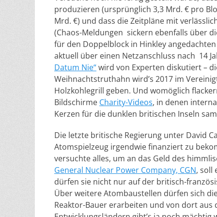
produzieren (ursprünglich 3,3 Mrd. € pro Blo
Mrd. €) und dass die Zeitpläne mit verlässl
(Chaos-Meldungen sickern ebenfalls über die
für den Doppelblock in Hinkley angedachten s
aktuell über einen Netzanschluss nach 14 J
Datum Nie“
wird von Experten diskutiert – di
Weihnachtstruthahn wird’s 2017 im Vereinigt
Holzkohlegrill geben. Und womöglich flacke
Bildschirme
Charity-Videos
, in denen intern
Kerzen für die dunklen britischen Inseln sa
Die letzte britische Regierung unter David 
Atomspielzeug irgendwie finanziert zu beko
versuchte alles, um an das Geld des himml
General Nuclear Power Company, CGN
, sol
dürfen sie nicht nur auf der britisch-franz
Über weitere Atombaustellen dürfen sich die 
Reaktor-Bauer erarbeiten und von dort aus 
Entwicklungsländern gibt’s ja noch mächtig w