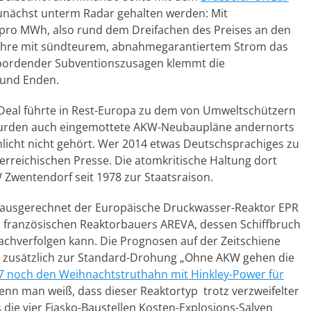
nächst unterm Radar gehalten werden: Mit
£ pro MWh, also rund dem Dreifachen des Preises an den
Jahre mit sündteurem, abnahmegarantiertem Strom das
rbordender Subventionszusagen klemmt die
 und Enden.
Deal führte in Rest-Europa zu dem von Umweltschützern
urden auch eingemottete AKW-Neubaupläne andernorts
icht nicht gehört. Wer 2014 etwas Deutschsprachiges zu
sterreichischen Presse. Die atomkritische Haltung dort
Zwentendorf seit 1978 zur Staatsraison.
 ausgerechnet der Europäische Druckwasser-Reaktor EPR
 des französischen Reaktorbauers AREVA, dessen Schiffbruch
 nachverfolgen kann. Die Prognosen auf der Zeitschiene
 zusätzlich zur Standard-Drohung „Ohne AKW gehen die
7 noch den Weihnachtstruthahn mit Hinkley-Power für
wenn man weiß, dass dieser Reaktortyp trotz verzweifelter
s die vier Fiasko-Baustellen Kosten-Explosions-Salven