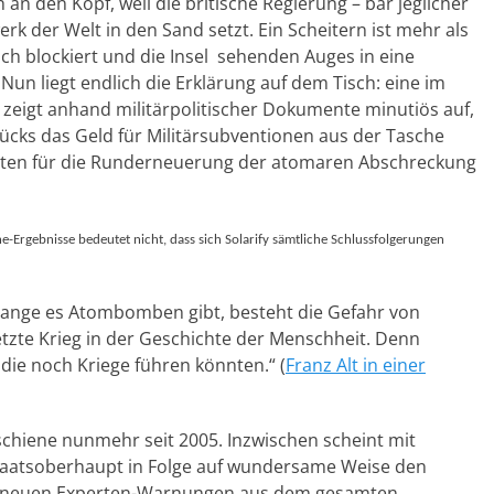
an den Kopf, weil die britische Regierung – bar jeglicher
erk der Welt in den Sand setzt. Ein Scheitern ist mehr als
ich blockiert und die Insel sehenden Auges in eine
un liegt endlich die Erklärung auf dem Tisch: eine im
zeigt anhand militärpolitischer Dokumente minutiös auf,
cks das Geld für Militärsubventionen aus der Tasche
osten für die Runderneuerung der atomaren Abschreckung
e-Ergebnisse bedeutet nicht, dass sich Solarify sämtliche Schlussfolgerungen
nge es Atombomben gibt, besteht die Gefahr von
tzte Krieg in der Geschichte der Menschheit. Denn
ie noch Kriege führen könnten.“ (
Franz Alt in einer
tschiene nunmehr seit 2005. Inzwischen scheint mit
Staatsoberhaupt in Folge auf wundersame Weise den
r neuen Experten-Warnungen aus dem gesamten