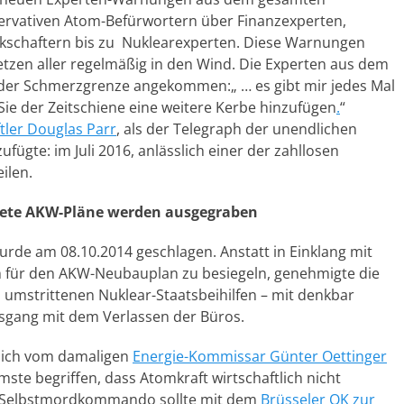
servativen Atom-Befürwortern über Finanzexperten,
erkschaftern bis zu Nuklearexperten. Diese Warnungen
tzen aller regelmäßig in den Wind. Die Experten aus dem
er der Schmerzgrenze angekommen:„ … es gibt mir jedes Mal
e der Zeitschiene eine weitere Kerbe hinzufügen
.
“
ler Douglas Parr
, als der Telegraph der unendlichen
fügte: im Juli 2016, anlässlich einer der zahllosen
ilen.
te AKW-Pläne werden ausgegraben
de am 08.10.2014 geschlagen. Anstatt in Einklang mit
für den AKW-Neubauplan zu besiegeln, genehmigte die
umstrittenen Nuklear-Staatsbeihilfen – mit denkbar
sgang mit dem Verlassen der Büros.
blich vom damaligen
Energie-Kommissar Günter Oettinger
ste begriffen, dass Atomkraft wirtschaftlich nicht
che Selbstmordkommando sollte mit dem
Brüsseler OK zur