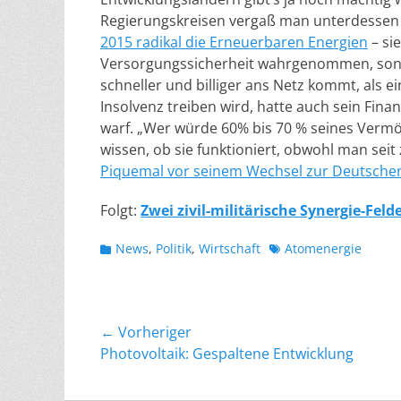
Regierungskreisen vergaß man unterdessen
2015 radikal die Erneuerbaren Energien
– sie
Versorgungssicherheit wahrgenommen, sonder
schneller und billiger ans Netz kommt, als 
Insolvenz treiben wird, hatte auch sein Fin
warf. „Wer würde 60% bis 70 % seines Vermög
wissen, ob sie funktioniert, obwohl man seit
Piquemal vor seinem Wechsel zur Deutsche
Folgt:
Zwei zivil-militärische Synergie-Fel
Kategorien
Schlagworte
News
,
Politik
,
Wirtschaft
Atomenergie
Beitragsnavigation
← Vorheriger
Vorheriger
Photovoltaik: Gespaltene Entwicklung
Beitrag: