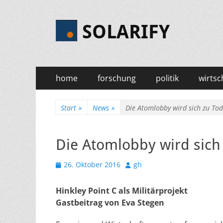
SOLARIFY
Primäres
Zum
home
forschung
politik
wirtsc
Inhalt
Menü
springen
Start
»
News
»
Die Atomlobby wird sich zu Tod
Die Atomlobby wird sich
Veröffentlicht
Autor
26. Oktober 2016
gh
am
Hinkley Point C als Militärprojekt
Gastbeitrag von Eva Stegen