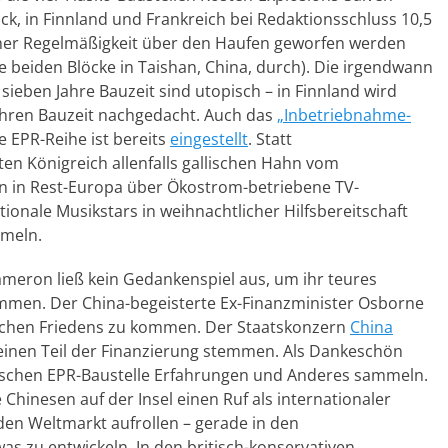
ck, in Finnland und Frankreich bei Redaktionsschluss 10,5
icher Regelmäßigkeit über den Haufen geworfen werden
 beiden Blöcke in Taishan, China, durch). Die irgendwann
ieben Jahre Bauzeit sind utopisch – in Finnland wird
ahren Bauzeit nachgedacht. Auch das
„Inbetriebnahme-
e EPR-Reihe ist bereits
eingestellt
. Statt
en Königreich allenfalls gallischen Hahn vom
rn in Rest-Europa über Ökostrom-betriebene TV-
ationale Musikstars in weihnachtlicher Hilfsbereitschaft
mmeln.
Cameron ließ kein Gedankenspiel aus, um ihr teures
mmen. Der China-begeisterte Ex-Finanzminister Osborne
ischen Friedens zu kommen. Der Staatskonzern
China
l einen Teil der Finanzierung stemmen. Als Dankeschön
ösischen EPR-Baustelle Erfahrungen und Anderes sammeln.
Chinesen auf der Insel einen Ruf als internationaler
den Weltmarkt aufrollen – gerade in den
as zu entwickeln. In den britisch-konservativen