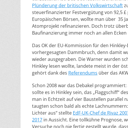
Plünderung der britischen Volkswirtschaft
zu
steuerfinanzierter Festvergütung von 92,5 
Europäischen Börsen, wollte man über 35 
Atomprojekt refinanzieren. Doch trotz übe
Baufinanzierung immer noch an allen Ecken
Das OK der EU-Kommission für den Hinkley-
vorhergesagten Dammbruch, denn damit w
wieder ausgegraben. Die Warner wurden schl
Hinkley lesen wollte, landete meist in der ö
gehört dank des
Referendums
über das AKW 
Schon 2008 war das Debakel programmiert:
sollte es in Hinkley sein, das „Flaggschiff“
man in Echtzeit auf vier Baustellen parallel
taugten schon bald als echte Lachnummern:
Lichter aus“ stellte
EdF-UK-Chef de Rivaz 200
2017
in Aussicht. Eine tollkühne Prognose, 
Versuche noch nie fertig gestellt wurde, das