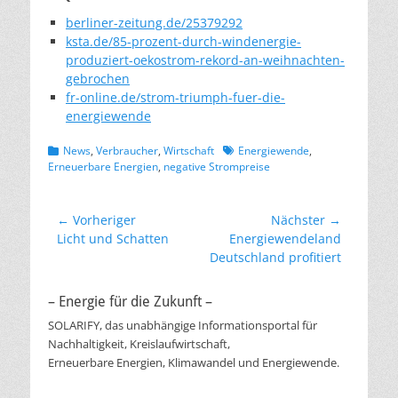
berliner-zeitung.de/25379292
ksta.de/85-prozent-durch-windenergie-
produziert-oekostrom-rekord-an-weihnachten-
gebrochen
fr-online.de/strom-triumph-fuer-die-
energiewende
Kategorien
Schlagworte
News
,
Verbraucher
,
Wirtschaft
Energiewende
,
Erneuerbare Energien
,
negative Strompreise
Beitragsnavigation
← Vorheriger
Nächster →
Vorheriger
Nächster
Licht und Schatten
Energiewendeland
Beitrag:
Beitrag:
Deutschland profitiert
– Energie für die Zukunft –
SOLARIFY, das unabhängige Informationsportal für
Nachhaltigkeit, Kreislaufwirtschaft,
Erneuerbare Energien, Klimawandel und Energiewende.