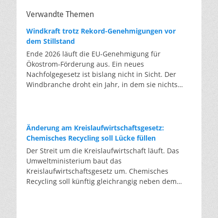
Verwandte Themen
Windkraft trotz Rekord-Genehmigungen vor
dem Stillstand
Ende 2026 läuft die EU-Genehmigung für
Ökostrom-Förderung aus. Ein neues
Nachfolgegesetz ist bislang nicht in Sicht. Der
Windbranche droht ein Jahr, in dem sie nichts
Neues anfangen kann. Jahrelang scheiterte die
Windkraft an schleppenden Genehmigungen.
Dieses Problem hat die Politik tatsächlich gelöst,
die Verfahren laufen heute deutlich schneller. Die
Änderung am Kreislaufwirtschaftsgesetz:
Halbjahresbilanz der Branche bestätigt dieses
Chemisches Recycling soll Lücke füllen
Muster: So viele Windräder wie nie zuvor wurden
Der Streit um die Kreislaufwirtschaft läuft. Das
genehmigt, doch im ersten Halbjahr gingen netto
Umweltministerium baut das
nur rund zwei Gigawatt ans Netz. Der Bestand
Kreislaufwirtschaftsgesetz um. Chemisches
liegt damit bei etwa 70 Gigawatt. Das gesetzliche
Recycling soll künftig gleichrangig neben dem
Zwischenziel von 84 Gigawatt zum Jahresende ist
klassischen Recycling stehen. Die Entsorger sehen
außer Reichweite. Allerdings wächst auch der
hier Gefahren für die Branche. Das
Fördertopf nicht mit, da er gesetzlich gedeckelt
Bundesumweltministerium hat den Entwurf zur
ist. Vor den Ausschreibungen staut sich deshalb