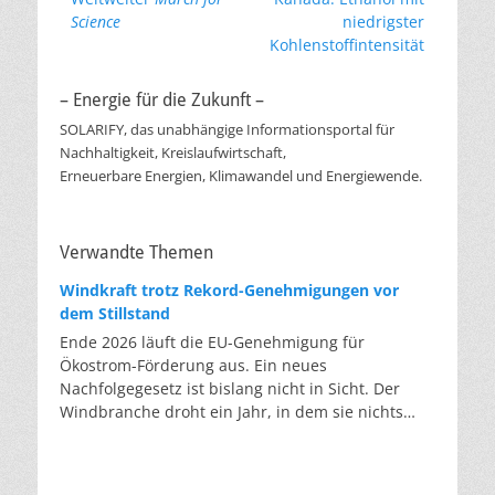
Beitrag:
Beitrag:
Science
niedrigster
Kohlenstoffintensität
– Energie für die Zukunft –
SOLARIFY, das unabhängige Informationsportal für
Nachhaltigkeit, Kreislaufwirtschaft,
Erneuerbare Energien, Klimawandel und Energiewende.
Verwandte Themen
Windkraft trotz Rekord-Genehmigungen vor
dem Stillstand
Ende 2026 läuft die EU-Genehmigung für
Ökostrom-Förderung aus. Ein neues
Nachfolgegesetz ist bislang nicht in Sicht. Der
Windbranche droht ein Jahr, in dem sie nichts
Neues anfangen kann. Jahrelang scheiterte die
Windkraft an schleppenden Genehmigungen.
Dieses Problem hat die Politik tatsächlich gelöst,