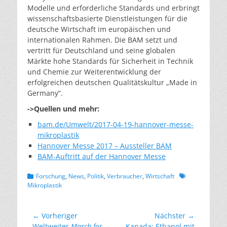
Modelle und erforderliche Standards und erbringt
wissenschaftsbasierte Dienstleistungen für die
deutsche Wirtschaft im europäischen und
internationalen Rahmen. Die BAM setzt und
vertritt für Deutschland und seine globalen
Märkte hohe Standards für Sicherheit in Technik
und Chemie zur Weiterentwicklung der
erfolgreichen deutschen Qualitätskultur „Made in
Germany“.
->Quellen und mehr:
bam.de/Umwelt/2017-04-19-hannover-messe-
mikroplastik
Hannover Messe 2017 – Aussteller BAM
BAM-Auftritt auf der Hannover Messe
Kategorien
Schlagworte
Forschung
,
News
,
Politik
,
Verbraucher
,
Wirtschaft
Mikroplastik
Beitragsnavigation
← Vorheriger
Nächster →
Vorheriger
Nächster
Weltweiter
March for
Kanada: Ethanol mit