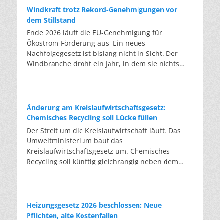
Windkraft trotz Rekord-Genehmigungen vor
dem Stillstand
Ende 2026 läuft die EU-Genehmigung für
Ökostrom-Förderung aus. Ein neues
Nachfolgegesetz ist bislang nicht in Sicht. Der
Windbranche droht ein Jahr, in dem sie nichts
Neues anfangen kann. Jahrelang scheiterte die
Windkraft an schleppenden Genehmigungen.
Dieses Problem hat die Politik tatsächlich gelöst,
die Verfahren laufen heute deutlich schneller. Die
Änderung am Kreislaufwirtschaftsgesetz:
Halbjahresbilanz der Branche bestätigt dieses
Chemisches Recycling soll Lücke füllen
Muster: So viele Windräder wie nie zuvor wurden
Der Streit um die Kreislaufwirtschaft läuft. Das
genehmigt, doch im ersten Halbjahr gingen netto
Umweltministerium baut das
nur rund zwei Gigawatt ans Netz. Der Bestand
Kreislaufwirtschaftsgesetz um. Chemisches
liegt damit bei etwa 70 Gigawatt. Das gesetzliche
Recycling soll künftig gleichrangig neben dem
Zwischenziel von 84 Gigawatt zum Jahresende ist
klassischen Recycling stehen. Die Entsorger sehen
außer Reichweite. Allerdings wächst auch der
hier Gefahren für die Branche. Das
Fördertopf nicht mit, da er gesetzlich gedeckelt
Bundesumweltministerium hat den Entwurf zur
ist. Vor den Ausschreibungen staut sich deshalb
Novelle des Kreislaufwirtschaftsgesetzes (KrWG)
Heizungsgesetz 2026 beschlossen: Neue
eine immer länger werdende Schlange baureifer
in die Anhörung gegeben. Bis zum 7. August
Pflichten, alte Kostenfallen
Projekte. Bis Jahresende dürfte sie nach