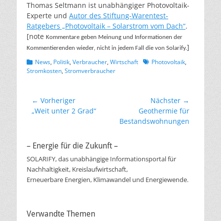
Thomas Seltmann ist unabhängiger Photovoltaik-
Experte und
Autor des Stiftung-Warentest-
Ratgebers „Photovoltaik – Solarstrom vom Dach“
.
[note
Kommentare geben Meinung und Informationen der
]
Kommentierenden wieder, nicht in jedem Fall die von Solarify.
Kategorien
Schlagworte
News
,
Politik
,
Verbraucher
,
Wirtschaft
Photovoltaik
,
Stromkosten
,
Stromverbraucher
Beitragsnavigation
← Vorheriger
Nächster →
Vorheriger
Nächster
„Weit unter 2 Grad“
Geothermie für
Beitrag:
Beitrag:
Bestandswohnungen
– Energie für die Zukunft –
SOLARIFY, das unabhängige Informationsportal für
Nachhaltigkeit, Kreislaufwirtschaft,
Erneuerbare Energien, Klimawandel und Energiewende.
Verwandte Themen