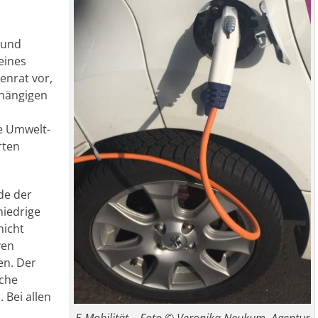
 und
 eines
enrat vor,
bhängigen
e Umwelt-
rten
de der
niedrige
nicht
ven
en. Der
iche
Bei allen