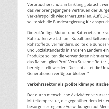
Verbraucherschutz in Einklang gebracht we
das verlorengegangene Vertrauen der Bürger
Verkehrspolitik wiederherzustellen. Auf EU-
sollte sich die Bundesregierung für anspruc
Die zukünftige Motor- und Batterietechnik v
Rohstoffen wie Lithium, Kobalt und Seltene
Rohstoffe zu vermindern, sollte die Bundes
und Sozialstandards in anderen Ländern ein
Produkte sollten die verwendeten nicht-erne
das Ratsmitglied Prof. Vera Susanne Rotter.
bereitgestellt werden. Dies entlastet die Umw
Generationen verfügbar bleiben.“
Verkehrssektor als größte klimapolitisch
Der durch menschliche Aktivitäten verursach
Mitteltemperatur, die gegenüber dem letzten
besorgniserregende Auswirkungen auf Men