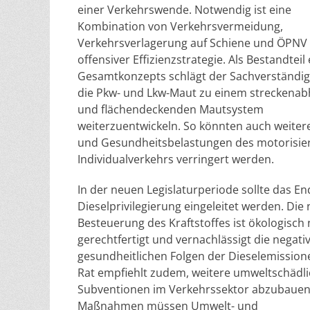
einer Verkehrswende. Notwendig ist eine
Kombination von Verkehrsvermeidung,
Verkehrsverlagerung auf Schiene und ÖPNV
offensiver Effizienzstrategie. Als Bestandteil
Gesamtkonzepts schlägt der Sachverständig
die Pkw- und Lkw-Maut zu einem streckena
und flächendeckenden Mautsystem
weiterzuentwickeln. So könnten auch weiter
und Gesundheitsbelastungen des motorisie
Individualverkehrs verringert werden.
In der neuen Legislaturperiode sollte das En
Dieselprivilegierung eingeleitet werden. Die 
Besteuerung des Kraftstoffes ist ökologisch 
gerechtfertigt und vernachlässigt die negati
gesundheitlichen Folgen der Dieselemission
Rat empfiehlt zudem, weitere umweltschädl
Subventionen im Verkehrssektor abzubauen. 
Maßnahmen müssen Umwelt- und