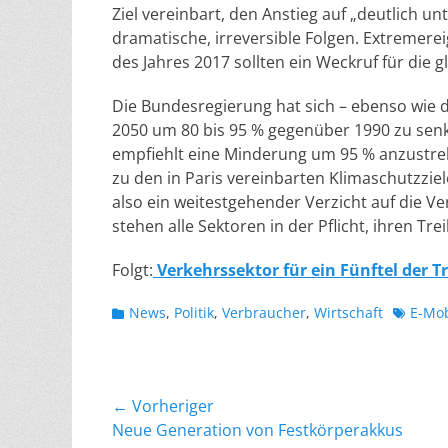
Ziel vereinbart, den Anstieg auf „deutlich un
dramatische, irreversible Folgen. Extreme
des Jahres 2017 sollten ein Weckruf für die 
Die Bundesregierung hat sich – ebenso wie d
2050 um 80 bis 95 % gegenüber 1990 zu sen
empfiehlt eine Minderung um 95 % anzustre
zu den in Paris vereinbarten Klimaschutzziel
also ein weitestgehender Verzicht auf die Ve
stehen alle Sektoren in der Pflicht, ihren T
Folgt:
Verkehrssektor für ein Fünftel der 
Kategorien
Schlagw
News
,
Politik
,
Verbraucher
,
Wirtschaft
E-Mob
Beitragsnavigation
← Vorheriger
Vorheriger
Neue Generation von Festkörperakkus