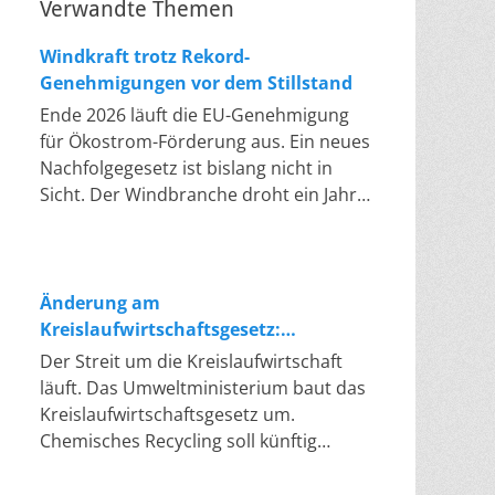
Verwandte Themen
Windkraft trotz Rekord-
Genehmigungen vor dem Stillstand
Ende 2026 läuft die EU-Genehmigung
für Ökostrom-Förderung aus. Ein neues
Nachfolgegesetz ist bislang nicht in
Sicht. Der Windbranche droht ein Jahr,
in dem sie nichts Neues anfangen kann.
Jahrelang scheiterte die Windkraft an
schleppenden Genehmigungen. Dieses
Problem hat die Politik tatsächlich
Änderung am
gelöst, die Verfahren laufen heute
Kreislaufwirtschaftsgesetz:
deutlich schneller. Die Halbjahresbilanz
Chemisches Recycling soll Lücke
Der Streit um die Kreislaufwirtschaft
der Branche bestätigt dieses Muster:
füllen
läuft. Das Umweltministerium baut das
So viele Windräder wie nie zuvor
Kreislaufwirtschaftsgesetz um.
wurden genehmigt, doch im ersten
Chemisches Recycling soll künftig
Halbjahr gingen netto nur rund zwei
gleichrangig neben dem klassischen
Gigawatt ans Netz. Der Bestand liegt
Recycling stehen. Die Entsorger sehen