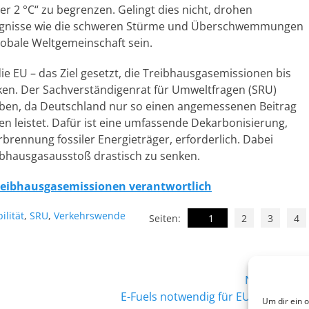
ter 2 °C“ zu begrenzen. Gelingt dies nicht, drohen
reignisse wie die schweren Stürme und Überschwemmungen
globale Weltgemeinschaft sein.
ie EU – das Ziel gesetzt, die Treibhausgasemissionen bis
ken. Der Sachverständigenrat für Umweltfragen (SRU)
ben, da Deutschland nur so einen angemessenen Beitrag
en leistet. Dafür ist eine umfassende Dekarbonisierung,
rbrennung fossiler Energieträger, erforderlich. Dabei
reibhausgasausstoß drastisch zu senken.
Treibhausgasemissionen verantwortlich
orte
ilität
,
SRU
,
Verkehrswende
Seiten:
1
2
3
4
Nächster →
Nächster
E-Fuels notwendig für EU-Klimaziele
Um dir ein 