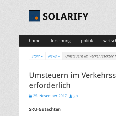
SOLARIFY
Primäres
Zum
home
forschung
politik
wirtsc
Inhalt
Menü
springen
Start
»
News
»
Umsteuern im Verkehrssektor f
Umsteuern im Verkehrsse
erforderlich
Veröffentlicht
Autor
25. November 2017
gh
am
SRU-Gutachten