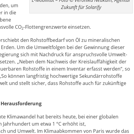
E-Mobilität – Foto © Veronika Neukum, Agentur
rden, um
Zukunft für Solarify
 in die
Ebene
hsvolle CO
-Flottengrenzwerte einsetzen.
2
erschiebt den Rohstoffbedarf von Öl zu mineralischen
n Erden. Um die Umweltfolgen bei der Gewinnung dieser
regierung sich mit Nachdruck für anspruchsvolle Umwelt-
setzen. „Neben dem Nachweis der Kreislauffähigkeit der
uerbaren Rohstoffe in einem Inventar erfasst werden“, so
 „So können langfristig hochwertige Sekundärrohstoffe
elt und stellt sicher, dass Rohstoffe auch für zukünftige
e Herausforderung
te Klimawandel hat bereits heute, bei einer globalen
 Jahrhundert um etwa 1 °C erhöht ist,
sch und Umwelt. Im Klimaabkommen von Paris wurde das