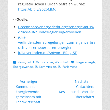
regulatorischen Hürden befreien würde:
https://bit.ly/2p2bMMq
.
->Quelle:
Greenpeace-energy.de/buergerenergie-muss-
druck-auf-bundesregierung-erhoehen
julia-
verlinden.de/neuregelungen_zum_eigenverbra
uch_von_erneuerbaren_energien
julia-verlinden.de/Antwort_BReg_SF
Kategorien
Schlagworte
News
,
Politik
,
Verbraucher
,
Wirtschaft
Bürgerenergie
,
Energiewende
,
EU-Kommission
,
EU-Parlament
Beitragsnavigation
← Vorheriger
Nächster →
Vorheriger
Nächster
Kommunale
Gutachten:
Beitrag:
Beitrag:
Energiewende
Kesseltausch-Vorteile
gemeinsam mit
überschätzt
Landwirtschaft