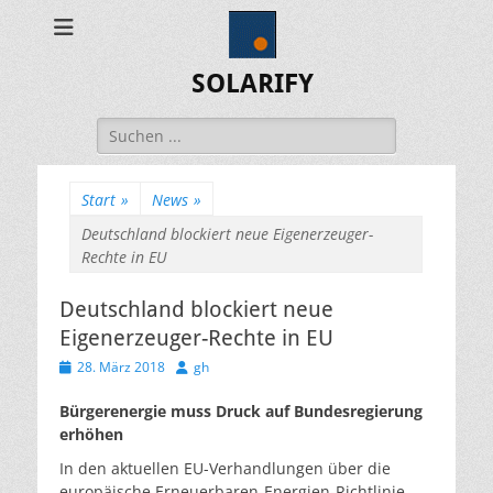
SOLARIFY
Suchen
nach:
Start
»
News
»
Deutschland blockiert neue Eigenerzeuger-
Rechte in EU
Deutschland blockiert neue
Eigenerzeuger-Rechte in EU
Veröffentlicht
Autor
28. März 2018
gh
am
Bürgerenergie muss Druck auf Bundesregierung
erhöhen
In den aktuellen EU-Verhandlungen über die
europäische Erneuerbaren-Energien-Richtlinie