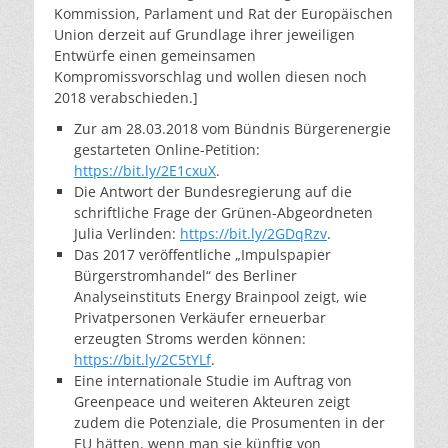
Kommission, Parlament und Rat der Europäischen
Union derzeit auf Grundlage ihrer jeweiligen
Entwürfe einen gemeinsamen
Kompromissvorschlag und wollen diesen noch
2018 verabschieden.]
Zur am 28.03.2018 vom Bündnis Bürgerenergie
gestarteten Online-Petition:
https://bit.ly/2E1cxuX
.
Die Antwort der Bundesregierung auf die
schriftliche Frage der Grünen-Abgeordneten
Julia Verlinden:
https://bit.ly/2GDqRzv
.
Das 2017 veröffentliche „Impulspapier
Bürgerstromhandel“ des Berliner
Analyseinstituts Energy Brainpool zeigt, wie
Privatpersonen Verkäufer erneuerbar
erzeugten Stroms werden können:
https://bit.ly/2C5tYLf
.
Eine internationale Studie im Auftrag von
Greenpeace und weiteren Akteuren zeigt
zudem die Potenziale, die Prosumenten in der
EU hätten, wenn man sie künftig von