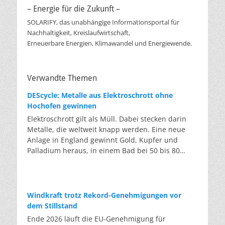
– Energie für die Zukunft –
SOLARIFY, das unabhängige Informationsportal für
Nachhaltigkeit, Kreislaufwirtschaft,
Erneuerbare Energien, Klimawandel und Energiewende.
Verwandte Themen
DEScycle: Metalle aus Elektroschrott ohne
Hochofen gewinnen
Elektroschrott gilt als Müll. Dabei stecken darin
Metalle, die weltweit knapp werden. Eine neue
Anlage in England gewinnt Gold, Kupfer und
Palladium heraus, in einem Bad bei 50 bis 80
Grad, statt wie bisher im Hochofen. Klassisches
Metallrecycling schmilzt Leiterplatten und
Kabelreste bei mehreren hundert bis über
tausend Grad ein. Energieintensiv und nur im
Windkraft trotz Rekord-Genehmigungen vor
industriellen Großmaßstab möglich. Das Londoner
dem Stillstand
Start-up DEScycle hat im englischen Teesside eine
Ende 2026 läuft die EU-Genehmigung für
Demonstrationsanlage eröffnet, die ohne diese