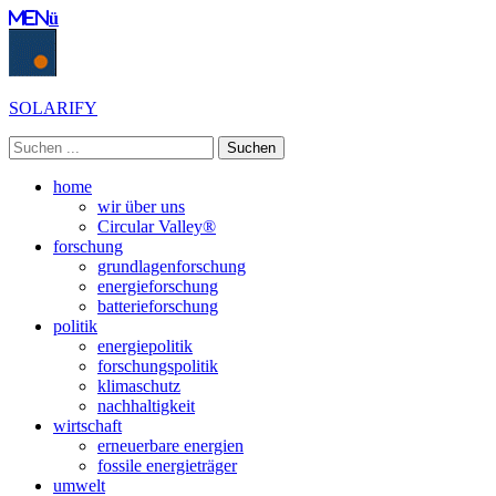
Menü
SOLARIFY
Suchen
nach:
Primäres
Zum
home
Inhalt
wir über uns
Menü
springen
Circular Valley®
forschung
grundlagenforschung
energieforschung
batterieforschung
politik
energiepolitik
forschungspolitik
klimaschutz
nachhaltigkeit
wirtschaft
erneuerbare energien
fossile energieträger
umwelt