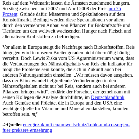
Reis auf dem Weltmarkt lassen die Ärmsten zunehmend hungern.
So stieg zwischen Juni 2007 und April 2008 der Preis
um 75
Prozent
. Gründe dafür: Missernten und Spekulationen auf dem
Rohstoffmarkt. Bedingt werden diese Spekulationen vor allem
durch den vermehrten Anbau von Pflanzen für Biokraftstoffe und
Tierfutter, um den weltweit wachsenden Hunger nach Fleisch und
alternativen Kraftstoffen zu befriedigen.
Vor allem in Europa steigt die Nachfrage nach Biokraftstoffen. Reis
hingegen wird in unseren Breitengeraden nicht übermäßig häufig
verzehrt. Doch Lewis Ziska vom US-Agrarministerium warnt, dass
die Veränderungen des Nährstoffgehalts von Reis ein Indikator für
mögliche Probleme sein könnte, die sich in Zukunft auch bei
anderen Nahrungsmitteln einstellen. „Wir müssen davon ausgehen,
dass der Klimawandel tiefgreifende Veränderungen in den
Nährstoffgehalten nicht nur bei Reis, sondern auch bei anderen
Pflanzen bringen wird“, erklärte der Forscher, der gemeinsam mit
seinen Kollegen die Analyse durchführte, im
Deutschlandfunk
.
Auch Gemüse und Früchte, die in Europa und den USA eine
wichtige Quelle für Vitamine und Mineralien darstellen, könnten
betroffen sein.
mf
->Quelle:
energiezukunft.eu/umweltschutz/kohle-und-co-sorgen-
fuer-prekaere-ernaehrung