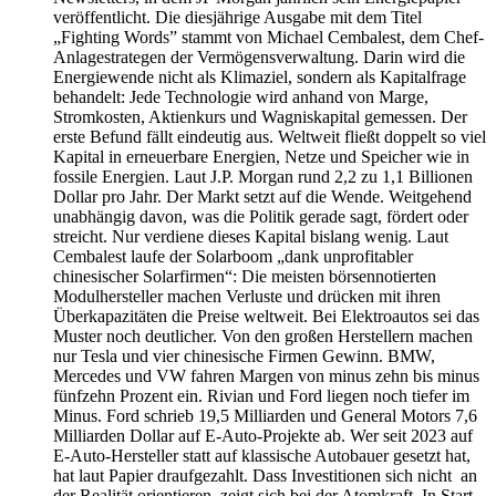
veröffentlicht. Die diesjährige Ausgabe mit dem Titel
„Fighting Words” stammt von Michael Cembalest, dem Chef-
Anlagestrategen der Vermögensverwaltung. Darin wird die
Energiewende nicht als Klimaziel, sondern als Kapitalfrage
behandelt: Jede Technologie wird anhand von Marge,
Stromkosten, Aktienkurs und Wagniskapital gemessen. Der
erste Befund fällt eindeutig aus. Weltweit fließt doppelt so viel
Kapital in erneuerbare Energien, Netze und Speicher wie in
fossile Energien. Laut J.P. Morgan rund 2,2 zu 1,1 Billionen
Dollar pro Jahr. Der Markt setzt auf die Wende. Weitgehend
unabhängig davon, was die Politik gerade sagt, fördert oder
streicht. Nur verdiene dieses Kapital bislang wenig. Laut
Cembalest laufe der Solarboom „dank unprofitabler
chinesischer Solarfirmen“: Die meisten börsennotierten
Modulhersteller machen Verluste und drücken mit ihren
Überkapazitäten die Preise weltweit. Bei Elektroautos sei das
Muster noch deutlicher. Von den großen Herstellern machen
nur Tesla und vier chinesische Firmen Gewinn. BMW,
Mercedes und VW fahren Margen von minus zehn bis minus
fünfzehn Prozent ein. Rivian und Ford liegen noch tiefer im
Minus. Ford schrieb 19,5 Milliarden und General Motors 7,6
Milliarden Dollar auf E-Auto-Projekte ab. Wer seit 2023 auf
E-Auto-Hersteller statt auf klassische Autobauer gesetzt hat,
hat laut Papier draufgezahlt. Dass Investitionen sich nicht an
der Realität orientieren, zeigt sich bei der Atomkraft. In Start-