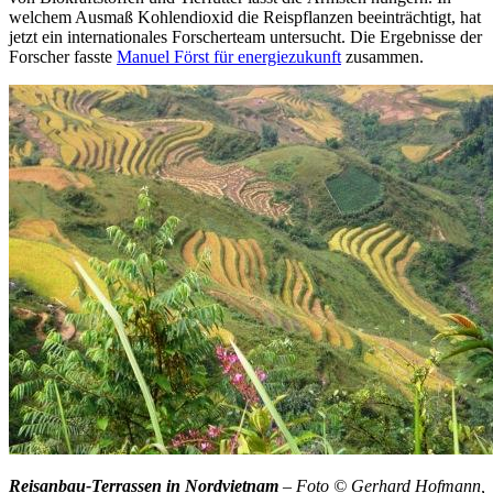
welchem Ausmaß Kohlendioxid die Reispflanzen beeinträchtigt, hat
jetzt ein internationales Forscherteam untersucht. Die Ergebnisse der
Forscher fasste
Manuel Först für energiezukunft
zusammen.
Reisanbau-Terrassen in Nordvietnam
– Foto © Gerhard Hofmann,