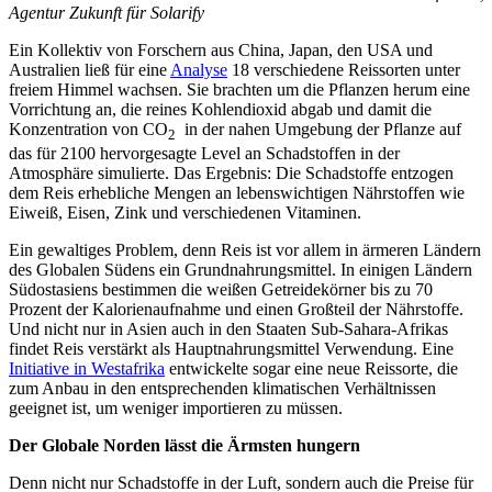
Agentur Zukunft für Solarify
Ein Kollektiv von Forschern aus China, Japan, den USA und
Australien ließ für eine
Analyse
18 verschiedene Reissorten unter
freiem Himmel wachsen. Sie brachten um die Pflanzen herum eine
Vorrichtung an, die reines Kohlendioxid abgab und damit die
Konzentration von CO
in der nahen Umgebung der Pflanze auf
2
das für 2100 hervorgesagte Level an Schadstoffen in der
Atmosphäre simulierte. Das Ergebnis: Die Schadstoffe entzogen
dem Reis erhebliche Mengen an lebenswichtigen Nährstoffen wie
Eiweiß, Eisen, Zink und verschiedenen Vitaminen.
Ein gewaltiges Problem, denn Reis ist vor allem in ärmeren Ländern
des Globalen Südens ein Grundnahrungsmittel. In einigen Ländern
Südostasiens bestimmen die weißen Getreidekörner bis zu 70
Prozent der Kalorienaufnahme und einen Großteil der Nährstoffe.
Und nicht nur in Asien auch in den Staaten Sub-Sahara-Afrikas
findet Reis verstärkt als Hauptnahrungsmittel Verwendung. Eine
Initiative in Westafrika
entwickelte sogar eine neue Reissorte, die
zum Anbau in den entsprechenden klimatischen Verhältnissen
geeignet ist, um weniger importieren zu müssen.
Der Globale Norden lässt die Ärmsten hungern
Denn nicht nur Schadstoffe in der Luft, sondern auch die Preise für