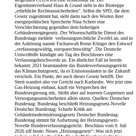
Eigentümerverband Haus & Grund sieht in der Biotreppe
„erhebliche Rechtsunsicherheiten”. Selbst die SPD, die dem
Gesetz zugestimmt hat, sieht darin nach den Worten ihrer
energiepolitischen Sprecherin Nina Scheer eine
Verschlechterung gegenüber dem bisherigen
Gebäudeenergiegesetz. Der Wissenschaftliche Dienst des
Bundestags meldete verfassungsrechtliche Zweifel an, und in
der Anhörung nannte Fachanwalt Remo Klinger den Entwurf
„verfassungswidrig, europarechtswidrig“. Die Deutsche
Umwelthilfe kündigte am Tag des Beschlusses eine
Verfassungsbeschwerde an. Ein ähnlicher Fall ist bereits
bekannt: 2021 beanstandete das Bundesverfassungsgericht
das Klimaschutzgesetz, da es Emissionslasten in die Zukunft
verschob. Ein Punkt, der auch dieses Gesetz betrifft. Der
Streit wandert also vor Gericht nach Karlsruhe. Wer jetzt eine
Gas-Heizung einbaut, kauft ein Versprechen der
Bundesregierung mit, bleibt aber auf teureren Gaspreisen und
Versorgungsunsicherheiten allein sitzen. Quellen: Deutscher
Bundestag: Bundestag beschließt Heizungsgesetz-Novelle
Deutscher Bundestag: Scharfe Kritik am
Gebäudemodernisierungsgesetz Deutscher Bundestag:
Bundestag stimmt für Aufsetzung der Heizungsgesetz-
Novelle Bundesverfassungsgericht: Beschluss vom 9. Juli
2026 zdf heute: Neues „Heizungsgesetz“: Was sich jetzt