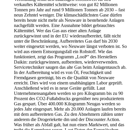
verkauftes Kältemittel schrittweise: von gut 82 Millionen
Tonnen pro Jahr auf rund 9 Millionen Tonnen ab 2030 – fast
neun Zehntel weniger. Die klimaschädlichsten Gase dürfen
bereits heute nicht mehr als Neuware in bestehende Anlagen
nachgefüllt werden. Eine Ausnahme bildet gebrauchtes
Kältemittel. Wer das Gas aus einer alten Anlage
zurückgewinnt und in der EU wiederaufbereitet, fällt nicht
unter die Beschränkung. Aufbereitetes Gas darf bis 2030
weiter eingesetzt werden, wo Neuware längst verboten ist. So
wird aus einem Entsorgungsfall ein Rohstoff. Wie das
funktioniert, zeigt das Programm „LooP” des Herstellers
Daikin: zurückgewinnen, aufbereiten, wiederverwenden.
Servicetechniker saugen das alte Gas beim Anlagentausch ab.
In der Aufbereitung wird es von Öl, Feuchtigkeit und
Fremdgasen gereinigt, bis es die Qualität von Neuware
erreicht. Dies wird von einem unabhängigen Labor geprüft.
Anschließend wird es in neue Geräte gefüllt. Laut
Unternehmensangaben werden so pro Kilogramm bis zu 90
Prozent des CO2-Fußabdrucks gegenüber neu produziertem
Gas gespart. Über 400.000 Kilogramm Neugas werden so
jedes Jahr eingespart. Mehr als 20.000 Anlagen laufen bereits
mit dem aufbereiteten Gas. Zu den Abnehmern zählen unter
anderem die Drogeriekette dm und der Discounter Action.
Was früher als Abfall galt, hat nun einen Marktwert, und das
treibt die Sammlung voran. Laut Daten der Europäischen