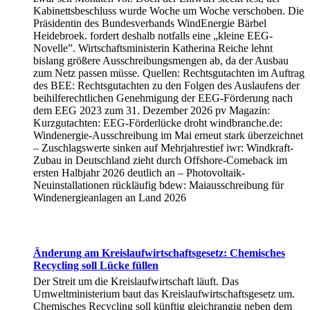
Kabinettsbeschluss wurde Woche um Woche verschoben. Die
Präsidentin des Bundesverbands WindEnergie Bärbel
Heidebroek. fordert deshalb notfalls eine „kleine EEG-
Novelle”. Wirtschaftsministerin Katherina Reiche lehnt
bislang größere Ausschreibungsmengen ab, da der Ausbau
zum Netz passen müsse. Quellen: Rechtsgutachten im Auftrag
des BEE: Rechtsgutachten zu den Folgen des Auslaufens der
beihilferechtlichen Genehmigung der EEG-Förderung nach
dem EEG 2023 zum 31. Dezember 2026 pv Magazin:
Kurzgutachten: EEG-Förderlücke droht windbranche.de:
Windenergie-Ausschreibung im Mai erneut stark überzeichnet
– Zuschlagswerte sinken auf Mehrjahrestief iwr: Windkraft-
Zubau in Deutschland zieht durch Offshore-Comeback im
ersten Halbjahr 2026 deutlich an – Photovoltaik-
Neuinstallationen rückläufig bdew: Maiausschreibung für
Windenergieanlagen an Land 2026
Änderung am Kreislaufwirtschaftsgesetz: Chemisches
Recycling soll Lücke füllen
Der Streit um die Kreislaufwirtschaft läuft. Das
Umweltministerium baut das Kreislaufwirtschaftsgesetz um.
Chemisches Recycling soll künftig gleichrangig neben dem