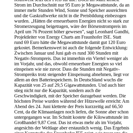
Strom im Durchschnitt nur 95 Euro je Megawattstunde, da an
immer mehr Stunden Wind, Sonne und Speicher ausreichten
und die Gaskraftwerke nicht in die Preisbildung einbezogen
wurden. „Hätten die erneuerbaren Energien nicht so stark zur
Stromerzeugung beigetragen, wäre der Börsenstrompreis im
April um 76 Prozent höher gewesen”, sagt Leonhard Gandhi,
Projektleiter von Energy Charts am Fraunhofer ISE. Statt
rund 69 Euro hätte die Megawattstunde damit gut 120 Euro
gekostet. Bemerkenswert ist auch die folgende Entwicklung:
Zwischen Januar und Juni gab es rund 300 Stunden mit
Negativ-Strompreis. Das ist immerhin ein Viertel weniger als
im Vorjahr, und das, obwohl erneuerbare Energien so viel
einspeisen wie nie zuvor. Dass die Stunden mit Negativ-
Strompreiks trotz steigender Einspeisung abnehmen, liegt vor
allem an den Batteriespeichern. In Deutschland wuchs die
Kapazität von 25 auf 29,5 Gigawattstunden. Und auch hier
stieg nicht nur die Kapazität, sondern auch die
Geschwindigkeit, mit der Speicher dazugebaut werden. Die
höchsten Preise wurden während der Hitzewelle erreicht: Am
Abend des 24. Juni kletterte der Preis kurzzeitig auf 66,50
Cent, da die Klimaanlagen noch liefen, die Sonne aber schon
untergegangen war. Im Schnitt kostete die Kilowattstunde im
Großhandel 9,87 Cent. Das ist etwas mehr als im Vorjahr,
angesichts der Weltlage aber erstaunlich wenig. Das Ergebnis