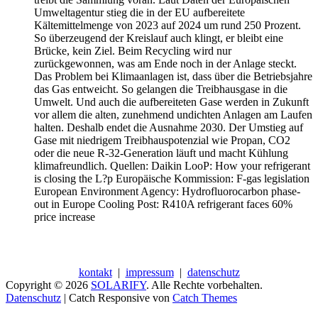
Umweltagentur stieg die in der EU aufbereitete
Kältemittelmenge von 2023 auf 2024 um rund 250 Prozent.
So überzeugend der Kreislauf auch klingt, er bleibt eine
Brücke, kein Ziel. Beim Recycling wird nur
zurückgewonnen, was am Ende noch in der Anlage steckt.
Das Problem bei Klimaanlagen ist, dass über die Betriebsjahre
das Gas entweicht. So gelangen die Treibhausgase in die
Umwelt. Und auch die aufbereiteten Gase werden in Zukunft
vor allem die alten, zunehmend undichten Anlagen am Laufen
halten. Deshalb endet die Ausnahme 2030. Der Umstieg auf
Gase mit niedrigem Treibhauspotenzial wie Propan, CO2
oder die neue R-32-Generation läuft und macht Kühlung
klimafreundlich. Quellen: Daikin LooP: How your refrigerant
is closing the L?p Europäische Kommission: F-gas legislation
European Environment Agency: Hydrofluorocarbon phase-
out in Europe Cooling Post: R410A refrigerant faces 60%
price increase
kontakt
|
impressum
|
datenschutz
Copyright © 2026
SOLARIFY
. Alle Rechte vorbehalten.
Datenschutz
| Catch Responsive von
Catch Themes