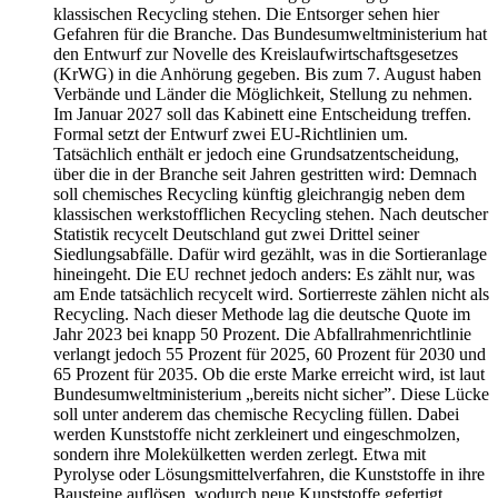
klassischen Recycling stehen. Die Entsorger sehen hier
Gefahren für die Branche. Das Bundesumweltministerium hat
den Entwurf zur Novelle des Kreislaufwirtschaftsgesetzes
(KrWG) in die Anhörung gegeben. Bis zum 7. August haben
Verbände und Länder die Möglichkeit, Stellung zu nehmen.
Im Januar 2027 soll das Kabinett eine Entscheidung treffen.
Formal setzt der Entwurf zwei EU-Richtlinien um.
Tatsächlich enthält er jedoch eine Grundsatzentscheidung,
über die in der Branche seit Jahren gestritten wird: Demnach
soll chemisches Recycling künftig gleichrangig neben dem
klassischen werkstofflichen Recycling stehen. Nach deutscher
Statistik recycelt Deutschland gut zwei Drittel seiner
Siedlungsabfälle. Dafür wird gezählt, was in die Sortieranlage
hineingeht. Die EU rechnet jedoch anders: Es zählt nur, was
am Ende tatsächlich recycelt wird. Sortierreste zählen nicht als
Recycling. Nach dieser Methode lag die deutsche Quote im
Jahr 2023 bei knapp 50 Prozent. Die Abfallrahmenrichtlinie
verlangt jedoch 55 Prozent für 2025, 60 Prozent für 2030 und
65 Prozent für 2035. Ob die erste Marke erreicht wird, ist laut
Bundesumweltministerium „bereits nicht sicher”. Diese Lücke
soll unter anderem das chemische Recycling füllen. Dabei
werden Kunststoffe nicht zerkleinert und eingeschmolzen,
sondern ihre Molekülketten werden zerlegt. Etwa mit
Pyrolyse oder Lösungsmittelverfahren, die Kunststoffe in ihre
Bausteine auflösen, wodurch neue Kunststoffe gefertigt