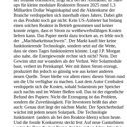
ups für kleine modulare Reaktoren flossen 2025 rund 1,3
Milliarden Dollar Wagniskapital und die Aktienkurse der
Branche verdoppelten sich innerhalb eines Jahres. Dabei gibt
es das Produkt noch gar nicht: Kein US-Anbieter hat bislang
einen solchen Reaktor in Betrieb genommen und keiner
konnte zeigen, dass er Strom zu wettbewerbsfähigen Kosten
liefern kann. Das Papier merkt dazu trocken an, es fehle noch
der „Machbarkeitsnachweis”. Der Markt kauft hier keine
funktionierende Technologie, sondern setzt auf die Wette,
dass sie eines Tages funktionieren könnte. Legt J.P. Morgan
also nahe, die Energiewende rechne sich nicht? Nein. Der
Gewinn sitzt nur woanders als der Verlust. Wer Solarmodule
baut, verliert im Preiskampf. Wer mit ihnen Strom erzeugt,
produziert ihn jedoch so günstig wie aus keiner anderen
neuen Quelle. Teuer bleibe vor allem eines: diesen Strom rund
um die Uhr verfügbar zu machen. Laut dem Autor Cembalest
verdoppeln sich die Kosten, sobald Solarstrom per Speicher
auch nachts und im Winter fließen soll. Das ist der eigentliche
Befund des Papiers: Nicht die Erzeugung ist das Problem,
sondern die Zuverlässigkeit. Für Investoren heißt das aber
auch: Genau dort liegt der nächste Markt. Der Speicherbedarf
wächst mit jedem neuen Solarpark. Die Technologie
funktioniert (anders als bei den Reaktor-Ideen) schon heute.
Und die fossile Konkurrenz steckt fest: Auf neue Gasturbinen