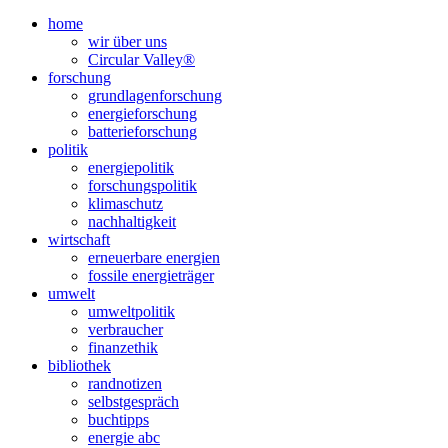
Nach
oben
home
scrollen
wir über uns
Circular Valley®
forschung
grundlagenforschung
energieforschung
batterieforschung
politik
energiepolitik
forschungspolitik
klimaschutz
nachhaltigkeit
wirtschaft
erneuerbare energien
fossile energieträger
umwelt
umweltpolitik
verbraucher
finanzethik
bibliothek
randnotizen
selbstgespräch
buchtipps
energie abc