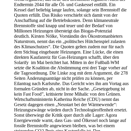
Endtermin 2044 für alle Öl- und Gaskessel entfällt. Ein
Kessel darf beliebig lange laufen, solange sein Brennstoff die
Quoten erfüllt. Das Risiko verschiebt sich damit von der
Anschaffung auf die Betriebskosten. Denn klimaneutrale
Brennstoffe sind knapp und teuer und der Bedarf von
Millionen Heizungen übersteigt das Biogas-Potenzial
deutlich. Kirsten Nölke, Vorständin des Ökostromanbieters
Naturstrom, nennt das ein „politisches Hütchenspiel zulasten
des Klimaschutzes“. Die Quoten gelten zudem nur für nach
dem Stichtag eingebaute Heizungen. Eine Lücke, die einen
direkten Kaufanreiz für Gas-Heizungen schafft, über den
Solarify im Mai berichtet hat. Mitten in der Fußball-WM
setzte die Koalition die Abstimmung erst drei Tage vorher auf
die Tagesordnung. Die Linke zog mit dem Argument, die 278
Seiten Änderungsanträge nicht prüfen zu können, per
Eilantrag nach Karlsruhe. Das Gericht wies ihn am Vortag aus
formalen Gründen ab, nicht in der Sache. „Gesetzgebung ist
kein Fast Food”, kritisierte Irene Mihalic von den Grünen.
Wirtschaftsministerin Katherina Reiche (CDU) nennt das
Gesetz dagegen einen „Neustart bei der Wärmewende“:
Heizungszwänge würden durch Technologieoffenheit ersetzt.
Sonst überwiegt die Kritik quer durch alle Lager: Agora
Energiewende warnt, dass Gas- und Ölkessel noch lange auf
fossile Brennstoffe angewiesen bleiben, was bei einem
steigenden CO2-Preis eine Kostenfalle ist. Der