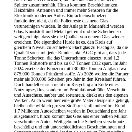
Splitter zusammenhält. Hinzu kommen Beschichtungen,
Heizdrähte, Antennen und immer mehr Sensoren für die
Elektronik moderner Autos. Einfach einschmelzen
funktioniert nicht, da die Folienreste das neue Glas
verunreinigen würden. In der Anlage in Marienfeld werden
Glas, Kunststoff und Metall getrennt und die Scherben so
weit gereinigt, dass sie die Qualität von neuem Glas wieder
erreichen. Die eigentliche Hürde ist es, den Kreis auf
gleichem Niveau zu schließen: Flachglas zu Flachglas, da die
Qualität sonst mit jeder Runde sinkt. AGC gibt an, dass jede
Tonne Scherben, die das Unternehmen einsetzt, rund 1,2
Tonnen Rohstoffe und bis zu 0,7 Tonnen CO2 spart. Im Jahr
2024 ersetzte der Konzern mit 730.000 Tonnen Altglas etwa
875.000 Tonnen Primärrohstoffe. Ab 2026 wollen die Partner
mehr als 300.000 Scheiben pro Jahr in den Kreislauf führen.
Doch handelt es sich nicht um Recycling am Ende eines
Nutzungszyklus, sondern um Produktionsabfälle: Verschnitt
und Ausschuss, sauber und sortenrein, direkt aus den eigenen
Werken. Auch wenn hier eine große Materialersparnis gelingt,
bleiben die wirklich großen Stoffkreisläufe unberührt. Rund
1,7 Millionen Autoscheiben werden in Deutschland pro Jahr
ausgetauscht, hinzu kommt das Glas aus einer halben Million
verschrotteter Autos. Weil gebrauchte Scheiben verschmutzt,
beschädigt und mit unterschiedlichsten Beschichtungen und