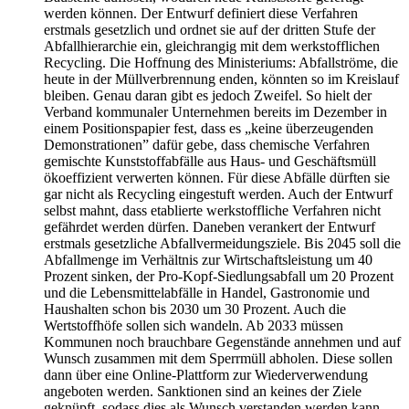
werden können. Der Entwurf definiert diese Verfahren
erstmals gesetzlich und ordnet sie auf der dritten Stufe der
Abfallhierarchie ein, gleichrangig mit dem werkstofflichen
Recycling. Die Hoffnung des Ministeriums: Abfallströme, die
heute in der Müllverbrennung enden, könnten so im Kreislauf
bleiben. Genau daran gibt es jedoch Zweifel. So hielt der
Verband kommunaler Unternehmen bereits im Dezember in
einem Positionspapier fest, dass es „keine überzeugenden
Demonstrationen” dafür gebe, dass chemische Verfahren
gemischte Kunststoffabfälle aus Haus- und Geschäftsmüll
ökoeffizient verwerten können. Für diese Abfälle dürften sie
gar nicht als Recycling eingestuft werden. Auch der Entwurf
selbst mahnt, dass etablierte werkstoffliche Verfahren nicht
gefährdet werden dürfen. Daneben verankert der Entwurf
erstmals gesetzliche Abfallvermeidungsziele. Bis 2045 soll die
Abfallmenge im Verhältnis zur Wirtschaftsleistung um 40
Prozent sinken, der Pro-Kopf-Siedlungsabfall um 20 Prozent
und die Lebensmittelabfälle in Handel, Gastronomie und
Haushalten schon bis 2030 um 30 Prozent. Auch die
Wertstoffhöfe sollen sich wandeln. Ab 2033 müssen
Kommunen noch brauchbare Gegenstände annehmen und auf
Wunsch zusammen mit dem Sperrmüll abholen. Diese sollen
dann über eine Online-Plattform zur Wiederverwendung
angeboten werden. Sanktionen sind an keines der Ziele
geknüpft, sodass dies als Wunsch verstanden werden kann,