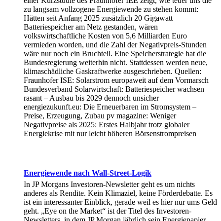
einer Kurzstudie des Fraunhofer IEE zeigt, wie teuer uns die
zu langsam vollzogene Energiewende zu stehen kommt:
Hätten seit Anfang 2025 zusätzlich 20 Gigawatt
Batteriespeicher am Netz gestanden, wären
volkswirtschaftliche Kosten von 5,6 Milliarden Euro
vermieden worden, und die Zahl der Negativpreis-Stunden
wäre nur noch ein Bruchteil. Eine Speicherstrategie hat die
Bundesregierung weiterhin nicht. Stattdessen werden neue,
klimaschädliche Gaskraftwerke ausgeschrieben. Quellen:
Fraunhofer ISE: Solarstrom europaweit auf dem Vormarsch
Bundesverband Solarwirtschaft: Batteriespeicher wachsen
rasant – Ausbau bis 2029 dennoch unsicher
energiezukunft.eu: Die Erneuerbaren im Stromsystem –
Preise, Erzeugung, Zubau pv magazine: Weniger
Negativpreise als 2025: Erstes Halbjahr trotz globaler
Energiekrise mit nur leicht höheren Börsenstrompreisen
Energiewende nach Wall-Street-Logik
In JP Morgans Investoren-Newsletter geht es um nichts
anderes als Rendite. Kein Klimaziel, keine Förderdebatte. Es
ist ein interessanter Einblick, gerade weil es hier nur ums Geld
geht. „Eye on the Market“ ist der Titel des Investoren-
Newsletters, in dem JP Morgan jährlich sein Energiepapier