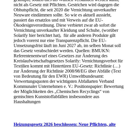
nicht als Gesetz mit Pflichten. Gestrichen wird dagegen die
Obhutspflicht, die seit 2020 die Vernichtung unverkaufter
Neuware eindämmen sollte. So wie es aktuell aussieht,
passiert das ersatzlos und mit Verweis auf die EU-
Ökodesignverordnung. Diese verbietet zwar ab sofort die
Vernichtung unverkaufter Kleidung und Schuhe, (worüber
Solarify hier berichtet hat), für alle anderen Produkte gilt
jedoch vorerst nur eine Transparenzpflicht. Die EU-
Umsetzungsfrist läuft im Juni 2027 ab, im selben Monat soll
das Gesetz verabschiedet werden. Quellen: BMUKN:
Referentenentwurf eines Gesetzes zur Änderung des
Kreislaufwirtschaftsgesetzes Solarify: Vernichtungsverbot für
Textilien kommt mit Hintertüren EU-Gesetz: Richtlinie (…)
zur Änderung der Richtlinie 2008/98/EG über Abfälle (Text
von Bedeutung für den EWR) Umweltbundesamt:
Verwertungsquoten der wichtigsten Abfallarten Verband
Kommunaler Unternehmen e. V.: Positionspapier: Bewertung
der Möglichkeiten des „Chemischen Recyclings“ von
gemischten Kunststoffabfällen insbesondere aus
Haushaltungen
Heizungsgesetz 2026 beschlossen: Neue Pflichten, alte