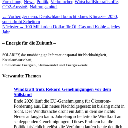
Kategorien
Schlagworte
Forschung
,
News
,
Politik
,
Verbraucher
,
Wirtschaft
Biokraftstoffe
,
CO2-Ausstoß
,
Nahrungsmittel
Beitragsnavigation
Vorheriger
← Vorheriger
dena: Deutschland braucht klares Klimaziel 2050,
Beitrag:
sonst droht Scheitern
Nächster
Nächster →
100 Milliarden Dollar für Öl, Gas und Kohle – jedes
Beitrag:
Jahr
– Energie für die Zukunft –
SOLARIFY, das unabhängige Informationsportal für Nachhaltigkeit,
Kreislaufwirtschaft,
Erneuerbare Energien, Klimawandel und Energiewende.
Verwandte Themen
Windkraft trotz Rekord-Genehmigungen vor dem
Stillstand
Ende 2026 läuft die EU-Genehmigung für Ökostrom-
Förderung aus. Ein neues Nachfolgegesetz ist bislang nicht in
Sicht. Der Windbranche droht ein Jahr, in dem sie nichts
Neues anfangen kann. Jahrelang scheiterte die Windkraft an
schleppenden Genehmigungen. Dieses Problem hat die
Politik tatsächlich gelöst, die Verfahren laufen heute deutlich