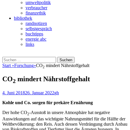
umweltpolitik
verbraucher
finanzethik
bibliothek
randnotizen
selbstgespräch
buchtipps
energie abc
links
Suchen
Suchen
nach:
Start
»
Forschung
»
CO
mindert Nährstoffgehalt
2
CO
mindert Nährstoffgehalt
2
Veröffentlicht
Autor
4. Juni 2018
26. Januar 2022
gh
am
Kohle und Co. sorgen für prekäre Ernährung
Der hohe CO
-Ausstoß in unsere Atmosphäre hat negative
2
Auswirkungen auf das wichtigste Nahrungsmittel für die Hälfte der
Weltbevölkerung: den Reis. Auch dessen Verdrängung durch Anbau
von Biokraftstoffen und Tierfutter lässt die Ärmsten hungern. In