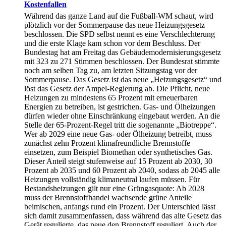
Kostenfallen
Während das ganze Land auf die Fußball-WM schaut, wird
plötzlich vor der Sommerpause das neue Heizungsgesetz
beschlossen. Die SPD selbst nennt es eine Verschlechterung
und die erste Klage kam schon vor dem Beschluss. Der
Bundestag hat am Freitag das Gebäudemodernisierungsgesetz
mit 323 zu 271 Stimmen beschlossen. Der Bundesrat stimmte
noch am selben Tag zu, am letzten Sitzungstag vor der
Sommerpause. Das Gesetz ist das neue „Heizungsgesetz“ und
löst das Gesetz der Ampel-Regierung ab. Die Pflicht, neue
Heizungen zu mindestens 65 Prozent mit erneuerbaren
Energien zu betreiben, ist gestrichen. Gas- und Ölheizungen
dürfen wieder ohne Einschränkung eingebaut werden. An die
Stelle der 65-Prozent-Regel tritt die sogenannte „Biotreppe“.
Wer ab 2029 eine neue Gas- oder Ölheizung betreibt, muss
zunächst zehn Prozent klimafreundliche Brennstoffe
einsetzen, zum Beispiel Biomethan oder synthetisches Gas.
Dieser Anteil steigt stufenweise auf 15 Prozent ab 2030, 30
Prozent ab 2035 und 60 Prozent ab 2040, sodass ab 2045 alle
Heizungen vollständig klimaneutral laufen müssen. Für
Bestandsheizungen gilt nur eine Grüngasquote: Ab 2028
muss der Brennstoffhandel wachsende grüne Anteile
beimischen, anfangs rund ein Prozent. Der Unterschied lässt
sich damit zusammenfassen, dass während das alte Gesetz das
Gerät regulierte, das neue den Brennstoff reguliert. Auch der