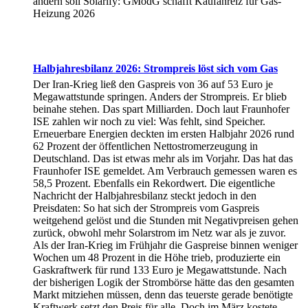
ändern soll Solarify: GModG schafft Kaufanreiz für Gas-
Heizung 2026
Halbjahresbilanz 2026: Strompreis löst sich vom Gas
Der Iran-Krieg ließ den Gaspreis von 36 auf 53 Euro je
Megawattstunde springen. Anders der Strompreis. Er blieb
beinahe stehen. Das spart Milliarden. Doch laut Fraunhofer
ISE zahlen wir noch zu viel: Was fehlt, sind Speicher.
Erneuerbare Energien deckten im ersten Halbjahr 2026 rund
62 Prozent der öffentlichen Nettostromerzeugung in
Deutschland. Das ist etwas mehr als im Vorjahr. Das hat das
Fraunhofer ISE gemeldet. Am Verbrauch gemessen waren es
58,5 Prozent. Ebenfalls ein Rekordwert. Die eigentliche
Nachricht der Halbjahresbilanz steckt jedoch in den
Preisdaten: So hat sich der Strompreis vom Gaspreis
weitgehend gelöst und die Stunden mit Negativpreisen gehen
zurück, obwohl mehr Solarstrom im Netz war als je zuvor.
Als der Iran-Krieg im Frühjahr die Gaspreise binnen weniger
Wochen um 48 Prozent in die Höhe trieb, produzierte ein
Gaskraftwerk für rund 133 Euro je Megawattstunde. Nach
der bisherigen Logik der Strombörse hätte das den gesamten
Markt mitziehen müssen, denn das teuerste gerade benötigte
Kraftwerk setzt den Preis für alle. Doch im März kostete