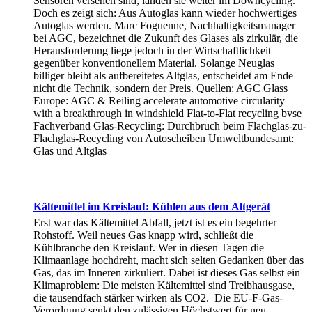
Sensoren versehen sind, landen sie weiter im Downcycling.
Doch es zeigt sich: Aus Autoglas kann wieder hochwertiges
Autoglas werden. Marc Foguenne, Nachhaltigkeitsmanager
bei AGC, bezeichnet die Zukunft des Glases als zirkulär, die
Herausforderung liege jedoch in der Wirtschaftlichkeit
gegenüber konventionellem Material. Solange Neuglas
billiger bleibt als aufbereitetes Altglas, entscheidet am Ende
nicht die Technik, sondern der Preis. Quellen: AGC Glass
Europe: AGC & Reiling accelerate automotive circularity
with a breakthrough in windshield Flat-to-Flat recycling bvse
Fachverband Glas-Recycling: Durchbruch beim Flachglas-zu-
Flachglas-Recycling von Autoscheiben Umweltbundesamt:
Glas und Altglas
Kältemittel im Kreislauf: Kühlen aus dem Altgerät
Erst war das Kältemittel Abfall, jetzt ist es ein begehrter
Rohstoff. Weil neues Gas knapp wird, schließt die
Kühlbranche den Kreislauf. Wer in diesen Tagen die
Klimaanlage hochdreht, macht sich selten Gedanken über das
Gas, das im Inneren zirkuliert. Dabei ist dieses Gas selbst ein
Klimaproblem: Die meisten Kältemittel sind Treibhausgase,
die tausendfach stärker wirken als CO2. Die EU-F-Gas-
Verordnung senkt den zulässigen Höchstwert für neu