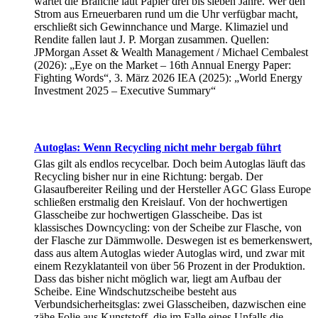
wartet die Branche laut Papier drei bis sieben Jahre. Wer den
Strom aus Erneuerbaren rund um die Uhr verfügbar macht,
erschließt sich Gewinnchance und Marge. Klimaziel und
Rendite fallen laut J. P. Morgan zusammen. Quellen:
JPMorgan Asset & Wealth Management / Michael Cembalest
(2026): „Eye on the Market – 16th Annual Energy Paper:
Fighting Words“, 3. März 2026 IEA (2025): „World Energy
Investment 2025 – Executive Summary“
Autoglas: Wenn Recycling nicht mehr bergab führt
Glas gilt als endlos recycelbar. Doch beim Autoglas läuft das
Recycling bisher nur in eine Richtung: bergab. Der
Glasaufbereiter Reiling und der Hersteller AGC Glass Europe
schließen erstmalig den Kreislauf. Von der hochwertigen
Glasscheibe zur hochwertigen Glasscheibe. Das ist
klassisches Downcycling: von der Scheibe zur Flasche, von
der Flasche zur Dämmwolle. Deswegen ist es bemerkenswert,
dass aus altem Autoglas wieder Autoglas wird, und zwar mit
einem Rezyklatanteil von über 56 Prozent in der Produktion.
Dass das bisher nicht möglich war, liegt am Aufbau der
Scheibe. Eine Windschutzscheibe besteht aus
Verbundsicherheitsglas: zwei Glasscheiben, dazwischen eine
zähe Folie aus Kunststoff, die im Falle eines Unfalls die