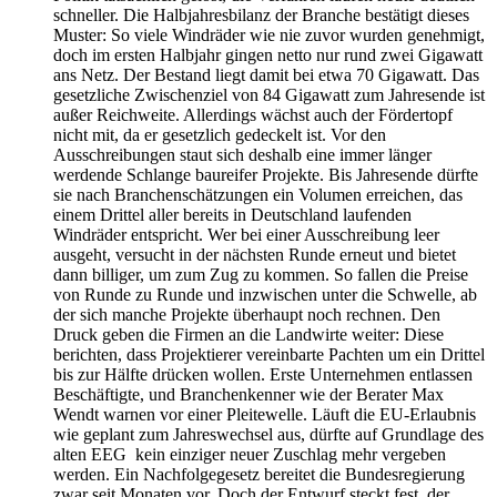
schneller. Die Halbjahresbilanz der Branche bestätigt dieses
Muster: So viele Windräder wie nie zuvor wurden genehmigt,
doch im ersten Halbjahr gingen netto nur rund zwei Gigawatt
ans Netz. Der Bestand liegt damit bei etwa 70 Gigawatt. Das
gesetzliche Zwischenziel von 84 Gigawatt zum Jahresende ist
außer Reichweite. Allerdings wächst auch der Fördertopf
nicht mit, da er gesetzlich gedeckelt ist. Vor den
Ausschreibungen staut sich deshalb eine immer länger
werdende Schlange baureifer Projekte. Bis Jahresende dürfte
sie nach Branchenschätzungen ein Volumen erreichen, das
einem Drittel aller bereits in Deutschland laufenden
Windräder entspricht. Wer bei einer Ausschreibung leer
ausgeht, versucht in der nächsten Runde erneut und bietet
dann billiger, um zum Zug zu kommen. So fallen die Preise
von Runde zu Runde und inzwischen unter die Schwelle, ab
der sich manche Projekte überhaupt noch rechnen. Den
Druck geben die Firmen an die Landwirte weiter: Diese
berichten, dass Projektierer vereinbarte Pachten um ein Drittel
bis zur Hälfte drücken wollen. Erste Unternehmen entlassen
Beschäftigte, und Branchenkenner wie der Berater Max
Wendt warnen vor einer Pleitewelle. Läuft die EU-Erlaubnis
wie geplant zum Jahreswechsel aus, dürfte auf Grundlage des
alten EEG kein einziger neuer Zuschlag mehr vergeben
werden. Ein Nachfolgegesetz bereitet die Bundesregierung
zwar seit Monaten vor. Doch der Entwurf steckt fest, der