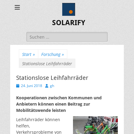
SOLARIFY
Suchen
nach:
Start
»
Forschung
»
Stationslose Leihfahrräder
Stationslose Leihfahrräder
Veröffentlicht
Autor
24. Juni 2018
gh
am
Kooperationen zwischen Kommunen und
Anbietern können einen Beitrag zur
Mobilitätswende leisten
Leihfahrräder können
helfen,
Verkehrsprobleme von