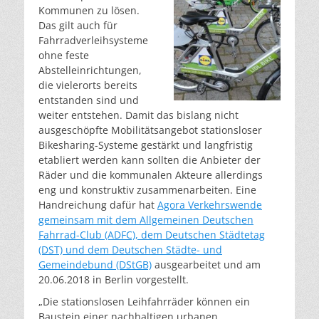
Kommunen zu lösen.
Das gilt auch für
Fahrradverleihsysteme
ohne feste
Abstelleinrichtungen,
die vielerorts bereits
entstanden sind und
weiter entstehen. Damit das bislang nicht
ausgeschöpfte Mobilitätsangebot stationsloser
Bikesharing-Systeme gestärkt und langfristig
etabliert werden kann sollten die Anbieter der
Räder und die kommunalen Akteure allerdings
eng und konstruktiv zusammenarbeiten. Eine
Handreichung dafür hat
Agora Verkehrswende
gemeinsam mit dem Allgemeinen Deutschen
Fahrrad-Club (ADFC), dem Deutschen Städtetag
(DST) und dem Deutschen Städte- und
Gemeindebund (DStGB)
ausgearbeitet und am
20.06.2018 in Berlin vorgestellt.
„Die stationslosen Leihfahrräder können ein
Baustein einer nachhaltigen urbanen