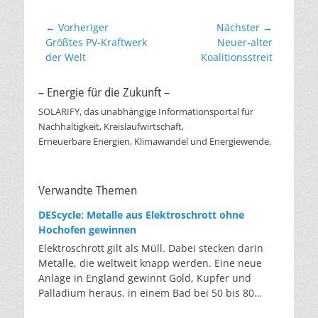
Beitragsnavigation
← Vorheriger
Nächster →
Vorheriger
Nächster
Größtes PV-Kraftwerk
Neuer-alter
Beitrag:
Beitrag:
der Welt
Koalitionsstreit
– Energie für die Zukunft –
SOLARIFY, das unabhängige Informationsportal für
Nachhaltigkeit, Kreislaufwirtschaft,
Erneuerbare Energien, Klimawandel und Energiewende.
Verwandte Themen
DEScycle: Metalle aus Elektroschrott ohne
Hochofen gewinnen
Elektroschrott gilt als Müll. Dabei stecken darin
Metalle, die weltweit knapp werden. Eine neue
Anlage in England gewinnt Gold, Kupfer und
Palladium heraus, in einem Bad bei 50 bis 80
Grad, statt wie bisher im Hochofen. Klassisches