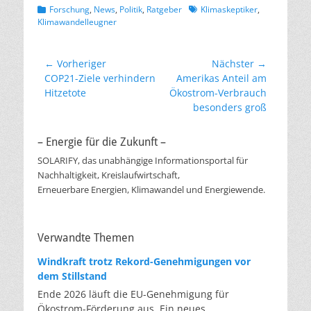
Kategorien
Schlagworte
Forschung
,
News
,
Politik
,
Ratgeber
Klimaskeptiker
,
Klimawandelleugner
Beitragsnavigation
← Vorheriger
Nächster →
Vorheriger
Nächster
COP21-Ziele verhindern
Amerikas Anteil am
Beitrag:
Beitrag:
Hitzetote
Ökostrom-Verbrauch
besonders groß
– Energie für die Zukunft –
SOLARIFY, das unabhängige Informationsportal für
Nachhaltigkeit, Kreislaufwirtschaft,
Erneuerbare Energien, Klimawandel und Energiewende.
Verwandte Themen
Windkraft trotz Rekord-Genehmigungen vor
dem Stillstand
Ende 2026 läuft die EU-Genehmigung für
Ökostrom-Förderung aus. Ein neues