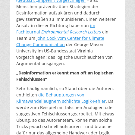
(deutsch: „Impfen“) vorgeschlagen
– also
Menschen präventiv über Strategien der
Desinformation aufzuklären und dadurch
gewissermaßen zu immunisieren. Einen weiteren
Ansatz in dieser Richtung habe nun
im
Fachjournal
Environmental Research Letters
ein
Team um
John Cook vom Center for Climate
Change Communication
der George Mason
University im US-Bundesstaat Virginia
vorgeschlagen: das logische Durchleuchten von
Argumentationsgängen.
„Desinformation erkennt man oft an logischen
Fehlschlüssen“
Sehr häufig nämlich, so Staud über die Autoren,
enthielten
die Behauptungen von
Klimawandelleugnern schlichte Logik-Fehler
. Da
werde zum Beispiel mit falschen Analogien oder
suggestiven Fehlschlüssen gearbeitet. Mit etwas
Übung, so das Autorenteam, könne man solche
Tricks jedoch schnell aufspüren – und brauche
dafür nur das allgemeine Handwerk der Logik.