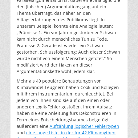
Parallelargumentation ist dabei eine Analogie, die
den (falschen) Argumentationsgang auf ein
Thema überträgt, das näher an den
Alltagserfahrungen des Publikums liegt. In
unserem Beispiel könnte eine Analogie lauten:
„Prämisse 1: Ein vor Jahren gestorbener Schwan
kam nicht durch menschliches Tun zu Tode.
Prämisse 2: Gerade ist wieder ein Schwan
gestorben. Schlussfolgerung: Auch dieser Schwan
wurde nicht von einem Menschen getötet.“ So
modifiziert wird der Haken an dieser
Argumentationskette wohl jedem klar.
Mehr als 40 populäre Behauptungen von
Klimawandel-Leugnern haben Cook und Kollegen
mit ihrem Instrumentarium durchleuchtet. Bei
jedem von ihnen sind sie auf den einen oder
anderen Logik-Fehler gestoßen. Ihrem Aufsatz
haben sie eine Anleitung fürs Dekonstruieren in
Form eines Entscheidungsbaumes beigefügt,
außerdem eine
Aufzählung logischer Fehlertypen
und
eine lange Liste, in der für 42 Klimamythen