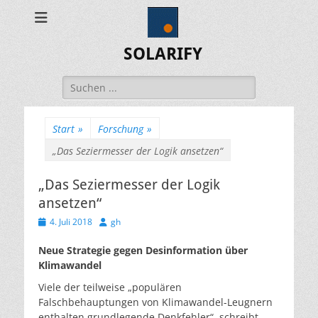
SOLARIFY
Suchen
nach:
Start
»
Forschung
»
„Das Seziermesser der Logik ansetzen“
„Das Seziermesser der Logik
ansetzen“
Veröffentlicht
Autor
4. Juli 2018
gh
am
Neue Strategie gegen Desinformation über
Klimawandel
Viele der teilweise „populären
Falschbehauptungen von Klimawandel-Leugnern
enthalten grundlegende Denkfehler“, schreibt