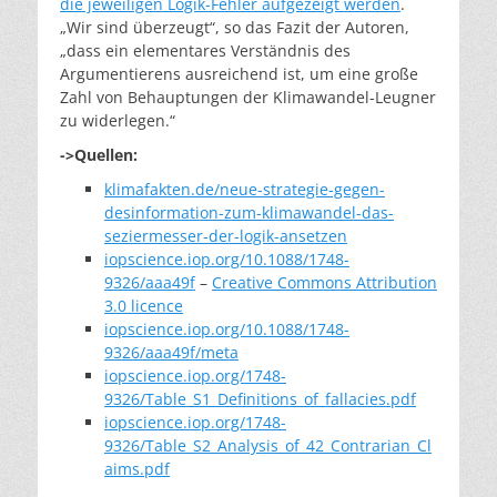
die jeweiligen Logik-Fehler aufgezeigt werden
.
„Wir sind überzeugt“, so das Fazit der Autoren,
„dass ein elementares Verständnis des
Argumentierens ausreichend ist, um eine große
Zahl von Behauptungen der Klimawandel-Leugner
zu widerlegen.“
->Quellen:
klimafakten.de/neue-strategie-gegen-
desinformation-zum-klimawandel-das-
seziermesser-der-logik-ansetzen
iopscience.iop.org/10.1088/1748-
9326/aaa49f
–
Creative Commons Attribution
3.0 licence
iopscience.iop.org/10.1088/1748-
9326/aaa49f/meta
iopscience.iop.org/1748-
9326/Table_S1_Definitions_of_fallacies.pdf
iopscience.iop.org/1748-
9326/Table_S2_Analysis_of_42_Contrarian_Cl
aims.pdf