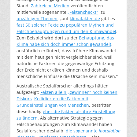
Staud.
Zahlreiche Medien
veröffentlichten
mittlerweile sogenannte
„Faktenchecks“
zu
unzähligen Themen
; „auf
klimafakten.de
gibt es
fast 50 solcher Texte zu populären Mythen und
Falschbehauptungen rund um den Klimawandel
.
Zum Beispiel wird dort zu der
Behauptung, das
Klima habe sich doch immer schon gewandelt
,
ausführlich erläutert, dass frühere Klimawandel
mit dem heutigen nicht vergleichbar sind, weil
natürliche Faktoren die gegenwärtige Erhitzung
der Erde nicht erklären können und deshalb
menschliche Einflüsse die Ursache sein müssen.“
Australische Sozialforscher allerdings hätten
aufgezeigt:
Fakten allein „gewinnen“ noch keinen
Diskurs
.
Kollidierten die Fakten mit
Grundeinstellungen von Menschen
, bestritten
diese häufig
eher die Fakten als ihre Einstellung
zu ändern
. Als alternative Strategie gegen
Falschbehauptungen zum Klimawandel haben
Sozialforscher deshalb
die sogenannte
inoculation