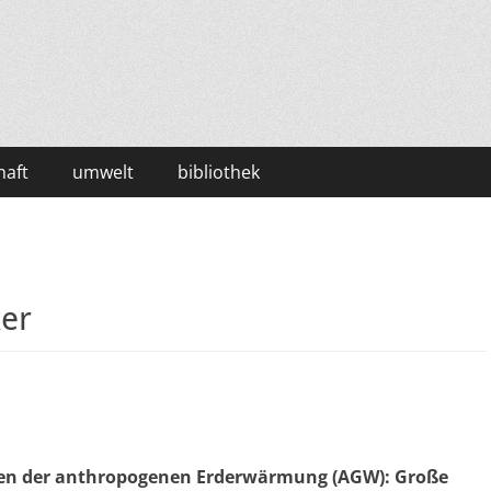
haft
umwelt
bibliothek
ker
gen der anthropogenen Erderwärmung (AGW): Große