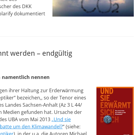
rscher des DKK
olarify dokumentiert
nnt werden – endgültig
n namentlich nennen
gen ihrer Haltung zur Erderwärmung
tiker“ bezeichen,, so der Tenor eines
s Landes Sachsen-Anhalt (Az 3 L 44/
en Medien gefunden hat. Ursache der
 des UBA vom Mai 2013
„Und sie
ebatte um den Klimawandel?
“ (siehe:
ptiker
), in der u.a. die Autoren Michael