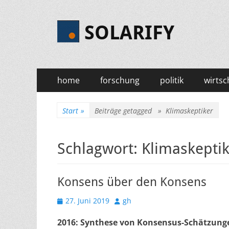
SOLARIFY
Primäres
Zum
home
forschung
politik
wirtsc
Inhalt
Menü
springen
Start
»
Beiträge getagged »
Klimaskeptiker
Schlagwort:
Klimaskepti
Konsens über den Konsens
Veröffentlicht
Autor
27. Juni 2019
gh
am
2016: Synthese von Konsensus-Schätzun