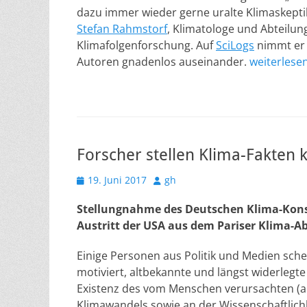
dazu immer wieder gerne uralte Klimaskept
Stefan Rahmstorf
, Klimatologe und Abteilun
Klimafolgenforschung. Auf
SciLogs
nimmt er 
Autoren gnadenlos auseinander.
weiterlese
Forscher stellen Klima-Fakten k
Veröffentlicht
Autor
19. Juni 2017
gh
am
Stellungnahme des Deutschen Klima-Kons
Austritt der USA aus dem Pariser Klima
Einige Personen aus Politik und Medien sche
motiviert, altbekannte und längst widerlegte
Existenz des vom Menschen verursachten (
Klimawandels sowie an der Wissenschaftlich