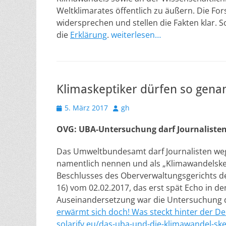
Weltklimarates öffentlich zu äußern. Die Fo
widersprechen und stellen die Fakten klar. S
die
Erklärung
.
weiterlesen…
Klimaskeptiker dürfen so gena
Veröffentlicht
Autor
5. März 2017
gh
am
OVG: UBA-Untersuchung darf Journaliste
Das Umweltbundesamt darf Journalisten we
namentlich nennen und als „Klimawandelskep
Beschlusses des Oberverwaltungsgerichts de
16) vom 02.02.2017, das erst spät Echo in d
Auseinandersetzung war die Untersuchung
erwärmt sich doch! Was steckt hinter der D
solarify.eu/das-uba-und-die-klimawandel-ske