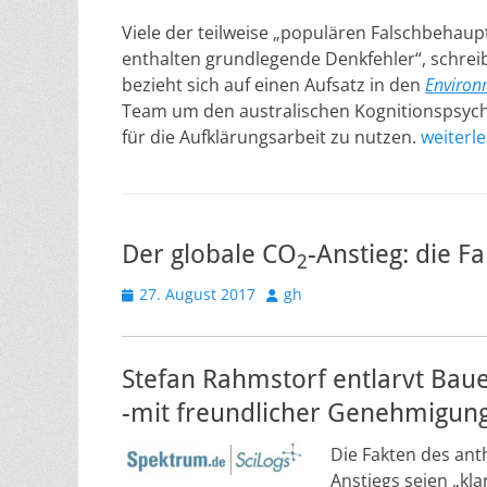
Viele der teilweise „populären Falschbeha
enthalten grundlegende Denkfehler“, schreib
bezieht sich auf einen Aufsatz in den
Environ
Team um den australischen Kognitionspsych
für die Aufklärungsarbeit zu nutzen.
weiterl
Der globale CO
-Anstieg: die F
2
Veröffentlicht
Autor
27. August 2017
gh
am
Stefan Rahmstorf entlarvt Baue
-mit freundlicher Genehmigun
Die Fakten des ant
Anstiegs seien „kl