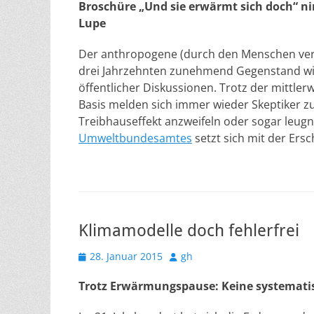
Broschüre „Und sie erwärmt sich doch“ n
Lupe
Der anthropogene (durch den Menschen verur
drei Jahrzehnten zunehmend Gegenstand wi
öffentlicher Diskussionen. Trotz der mittler
Basis melden sich immer wieder Skeptiker z
Treibhauseffekt anzweifeln oder sogar leug
Umweltbundesamtes
setzt sich mit der Ers
Klimamodelle doch fehlerfrei
Veröffentlicht
Autor
28. Januar 2015
gh
am
Trotz Erwärmungspause: Keine systemati