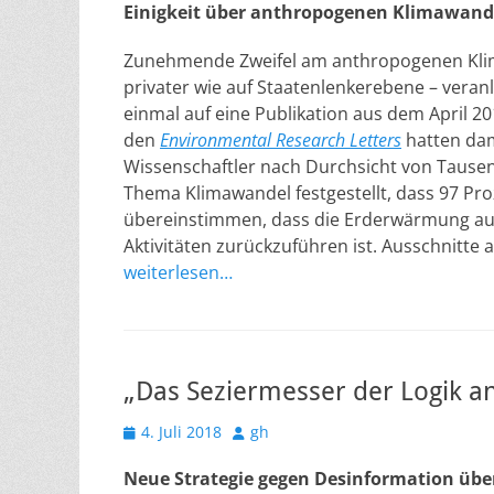
Einigkeit über anthropogenen Klimawand
Zunehmende Zweifel am anthropogenen Kli
privater wie auf Staatenlenkerebene – veranl
einmal auf eine Publikation aus dem April 20
den
Environmental Research Letters
hatten da
Wissenschaftler nach Durchsicht von Tause
Thema Klimawandel festgestellt, dass 97 Pro
übereinstimmen, dass die Erderwärmung au
Aktivitäten zurückzuführen ist. Ausschnitte a
weiterlesen…
„Das Seziermesser der Logik a
Veröffentlicht
Autor
4. Juli 2018
gh
am
Neue Strategie gegen Desinformation üb