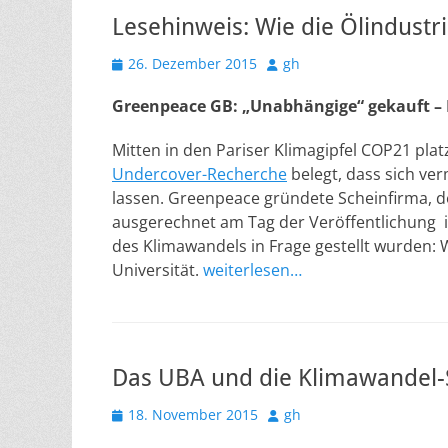
Lesehinweis: Wie die Ölindustr
Veröffentlicht
Autor
26. Dezember 2015
gh
am
Greenpeace GB: „Unabhängige“ gekauft – K
Mitten in den Pariser Klimagipfel COP21 plat
Undercover-Recherche
belegt, dass sich ve
lassen. Greenpeace gründete Scheinfirma, der
ausgerechnet am Tag der Veröffentlichung i
des Klimawandels in Frage gestellt wurden: 
Universität.
weiterlesen…
Das UBA und die Klimawandel-
Veröffentlicht
Autor
18. November 2015
gh
am