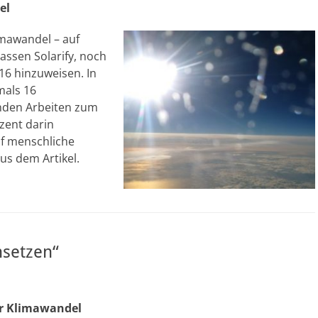
el
mawandel – auf
assen Solarify, noch
16 hinzuweisen. In
mals 16
nden Arbeiten zum
zent darin
f menschliche
us dem Artikel.
nsetzen“
er Klimawandel