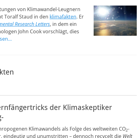
uptungen von Klimawandel-Leugnern
t Toralf Staud in den
klimafakten
. Er
mental Research Letters
, in dem ein
ologen John Cook vorschlägt, dies
esen…
akten
rnfängertricks der Klimaskeptiker
g-
hropogenen Klimawandels als Folge des weltweiten CO
-
2
ar, eindeutig und unumstritten – dennoch recycelt die
Welt