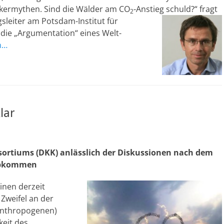
ikermythen. Sind die Wälder am CO
-Anstieg schuld?“
fragt
2
gsleiter am Potsdam-Institut für
die „Argumentation“ eines Welt-
n…
lar
ortiums (DKK) anlässlich der Diskussionen nach dem
-Abkommen
inen derzeit
 Zweifel an der
anthropogenen)
keit des