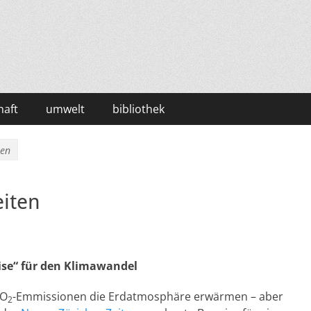
haft
umwelt
bibliothek
ten
eiten
ise“ für den Klimawandel
CO
-Emmissionen die Erdatmosphäre erwärmen – aber
2