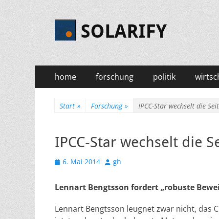
SOLARIFY
Primäres
Zum
home
forschung
politik
wirtsc
Inhalt
Menü
springen
Start
»
Forschung
»
IPCC-Star wechselt die Sei
IPCC-Star wechselt die S
Veröffentlicht
Autor
6. Mai 2014
gh
am
Lennart Bengtsson fordert „robuste Bewe
Lennart Bengtsson leugnet zwar nicht, das 