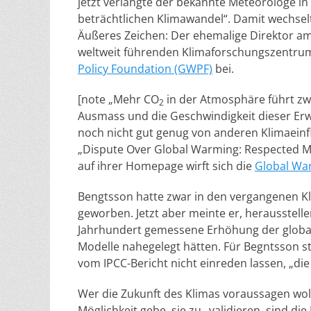
jetzt verlangte der bekannte Meteorologe in
beträchtlichen Klimawandel“. Damit wechsel
Äußeres Zeichen: Der ehemalige Direktor 
weltweit führenden Klimaforschungszentrum
Policy Foundation (GWPF)
bei.
[note „Mehr CO
in der Atmosphäre führt zw
2
Ausmass und die Geschwindigkeit dieser Erw
noch nicht gut genug von anderen Klimaeinf
„Dispute Over Global Warming: Respected Met
auf ihrer Homepage wirft sich die
Global Wa
Bengtsson hatte zwar in den vergangenen 
geworben. Jetzt aber meinte er, herausstell
Jahrhundert gemessene Erhöhung der globalen
Modelle nahegelegt hätten. Für Begntsson ste
vom IPCC-Bericht nicht einreden lassen, „die 
Wer die Zukunft des Klimas voraussagen woll
Möglichkeit gebe, sie zu „validieren, sind d