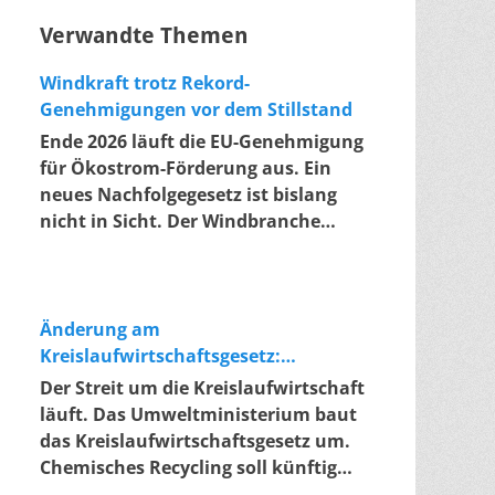
Verwandte Themen
Windkraft trotz Rekord-
Genehmigungen vor dem Stillstand
Ende 2026 läuft die EU-Genehmigung
für Ökostrom-Förderung aus. Ein
neues Nachfolgegesetz ist bislang
nicht in Sicht. Der Windbranche
droht ein Jahr, in dem sie nichts
Neues anfangen kann. Jahrelang
scheiterte die Windkraft an
schleppenden Genehmigungen.
Änderung am
Dieses Problem hat die Politik
Kreislaufwirtschaftsgesetz:
tatsächlich gelöst, die Verfahren
Chemisches Recycling soll Lücke
Der Streit um die Kreislaufwirtschaft
laufen heute deutlich schneller. Die
füllen
läuft. Das Umweltministerium baut
Halbjahresbilanz der Branche
das Kreislaufwirtschaftsgesetz um.
bestätigt dieses Muster: So viele
Chemisches Recycling soll künftig
Windräder wie nie zuvor wurden
gleichrangig neben dem klassischen