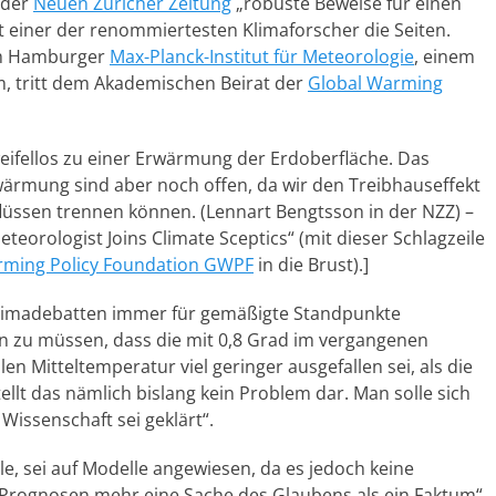
 der
Neuen Züricher Zeitung
„robuste Beweise für einen
t einer der renommiertesten Klimaforscher die Seiten.
am Hamburger
Max-Planck-Institut für Meteorologie
, einem
, tritt dem Akademischen Beirat der
Global Warming
eifellos zu einer Erwärmung der Erdoberfläche. Das
ärmung sind aber noch offen, da wir den Treibhauseffekt
lüssen trennen können. (Lennart Bengtsson in der NZZ) –
eorologist Joins Climate Sceptics“ (mit dieser Schlagzeile
rming Policy Foundation GWPF
in die Brust).]
Klimadebatten immer für gemäßigte Standpunkte
en zu müssen, dass die mit 0,8 Grad im vergangenen
 Mitteltemperatur viel geringer ausgefallen sei, als die
llt das nämlich bislang kein Problem dar. Man solle sich
Wissenschaft sei geklärt“.
e, sei auf Modelle angewiesen, da es jedoch keine
ie Prognosen mehr eine Sache des Glaubens als ein Faktum“.