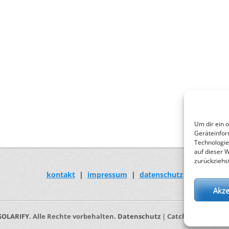
Um dir ein 
Geräteinfor
Technologie
auf dieser 
zurückziehs
kontakt
|
impressum
|
datenschutz
Akze
SOLARIFY
. Alle Rechte vorbehalten.
Datenschutz
| Catch Responsive