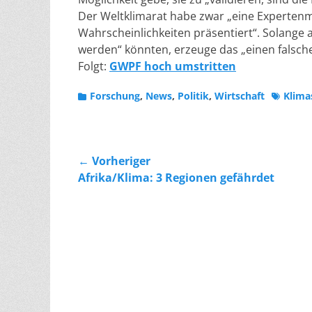
Der Weltklimarat habe zwar „eine Expertenm
Wahrscheinlichkeiten präsentiert“. Solange a
werden“ könnten, erzeuge das „einen falsche
Folgt:
GWPF hoch umstritten
Kategorien
Schlagw
Forschung
,
News
,
Politik
,
Wirtschaft
Klima
Beitragsnavigation
← Vorheriger
Vorheriger
Afrika/Klima: 3 Regionen gefährdet
Beitrag: