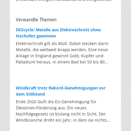
Verwandte Themen
DEScycle: Metalle aus Elektroschrott ohne
Hochofen gewinnen
Elektroschrott gilt als Müll. Dabei stecken darin
Metalle, die weltweit knapp werden. Eine neue
Anlage in England gewinnt Gold, Kupfer und
Palladium heraus, in einem Bad bei 50 bis 80
Grad, statt wie bisher im Hochofen. Klassisches
Metallrecycling schmilzt Leiterplatten und
Kabelreste bei mehreren hundert bis über
tausend Grad ein. Energieintensiv und nur im
Windkraft trotz Rekord-Genehmigungen vor
industriellen Großmaßstab möglich. Das Londoner
dem Stillstand
Start-up DEScycle hat im englischen Teesside eine
Ende 2026 läuft die EU-Genehmigung für
Demonstrationsanlage eröffnet, die ohne diese
Ökostrom-Förderung aus. Ein neues
Hitze auskommt: Ein chemisches Bad löst die
Nachfolgegesetz ist bislang nicht in Sicht. Der
Metalle bei 50 bis 80 Grad heraus, statt sie
Windbranche droht ein Jahr, in dem sie nichts
einzuschmelzen. Das Verfahren heißt Iono-
Neues anfangen kann. Jahrelang scheiterte die
Metallurgie und nutzt eine Salzmischung, bei der