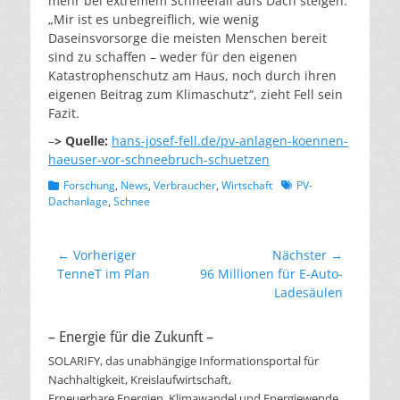
mehr bei extremem Schneefall aufs Dach steigen.
„Mir ist es unbegreiflich, wie wenig
Daseinsvorsorge die meisten Menschen bereit
sind zu schaffen – weder für den eigenen
Katastrophenschutz am Haus, noch durch ihren
eigenen Beitrag zum Klimaschutz“, zieht Fell sein
Fazit.
–
> Quelle:
hans-josef-fell.de/pv-anlagen-koennen-
haeuser-vor-schneebruch-schuetzen
Kategorien
Schlagworte
Forschung
,
News
,
Verbraucher
,
Wirtschaft
PV-
Dachanlage
,
Schnee
Beitragsnavigation
← Vorheriger
Nächster →
Vorheriger
Nächster
TenneT im Plan
96 Millionen für E-Auto-
Beitrag:
Beitrag:
Ladesäulen
– Energie für die Zukunft –
SOLARIFY, das unabhängige Informationsportal für
Nachhaltigkeit, Kreislaufwirtschaft,
Erneuerbare Energien, Klimawandel und Energiewende.