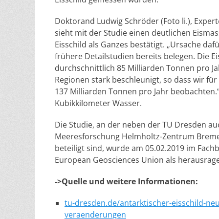
Doktorand Ludwig Schröder (Foto li.), Exper
sieht mit der Studie einen deutlichen Eismas
Eisschild als Ganzes bestätigt. „Ursache dafü
frühere Detailstudien bereits belegen. Die 
durchschnittlich 85 Milliarden Tonnen pro Ja
Regionen stark beschleunigt, so dass wir fü
137 Milliarden Tonnen pro Jahr beobachten.
Kubikkilometer Wasser.
Die Studie, an der neben der TU Dresden auc
Meeresforschung Helmholtz-Zentrum Bremerh
beteiligt sind, wurde am 05.02.2019 im Fachb
European Geosciences Union als herausragende
->Quelle und weitere Informationen:
tu-dresden.de/antarktischer-eisschild-neua
veraenderungen