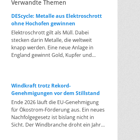
Verwandte Themen
DEScycle: Metalle aus Elektroschrott
ohne Hochofen gewinnen
Elektroschrott gilt als Müll. Dabei
stecken darin Metalle, die weltweit
knapp werden. Eine neue Anlage in
England gewinnt Gold, Kupfer und
Palladium heraus, in einem Bad bei 50
bis 80 Grad, statt wie bisher im
Hochofen. Klassisches Metallrecycling
schmilzt Leiterplatten und Kabelreste
Windkraft trotz Rekord-
bei mehreren hundert bis über
Genehmigungen vor dem Stillstand
tausend Grad ein. Energieintensiv und
Ende 2026 läuft die EU-Genehmigung
nur im industriellen Großmaßstab
für Ökostrom-Förderung aus. Ein neues
möglich. Das Londoner Start-up
Nachfolgegesetz ist bislang nicht in
DEScycle hat im englischen Teesside
Sicht. Der Windbranche droht ein Jahr,
eine Demonstrationsanlage eröffnet,
in dem sie nichts Neues anfangen kann.
die ohne diese Hitze auskommt: Ein
Jahrelang scheiterte die Windkraft an