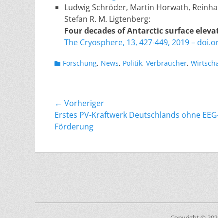
Ludwig Schröder, Martin Horwath, Reinhard
Stefan R. M. Ligtenberg:
Four decades of Antarctic surface eleva
The Cryosphere, 13, 427-449, 2019 – doi.o
Kategorien
Forschung
,
News
,
Politik
,
Verbraucher
,
Wirtscha
Beitragsnavigation
← Vorheriger
Vorheriger
Erstes PV-Kraftwerk Deutschlands ohne EEG
Beitrag:
Förderung
Copyright © 20