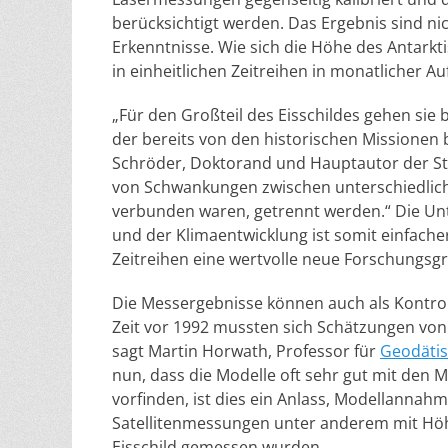
berücksichtigt werden. Das Ergebnis sind ni
Erkenntnisse. Wie sich die Höhe des Antarkt
in einheitlichen Zeitreihen in monatlicher A
„Für den Großteil des Eisschildes gehen sie 
der bereits von den historischen Missionen 
Schröder, Doktorand und Hauptautor der Stu
von Schwankungen zwischen unterschiedlich
verbunden waren, getrennt werden.“ Die Unt
und der Klimaentwicklung ist somit einfach
Zeitreihen eine wertvolle neue Forschungsg
Die Messergebnisse können auch als Kontrol
Zeit vor 1992 mussten sich Schätzungen vo
sagt Martin Horwath, Professor für
Geodätis
nun, dass die Modelle oft sehr gut mit de
vorfinden, ist dies ein Anlass, Modellannah
Satellitenmessungen unter anderem mit Höhe
Eisschild gemessen wurden.