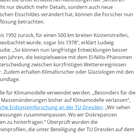
cht nur deutlich mehr Details, sondern auch neue
ischen Eisschildes verändert hat, können die Forscher nun
uflösung betrachten.
bis 1992 zurück, für einen 500 km breiten Küstenstreifen,
beobachtet wurde, sogar bis 1978“, erklärt Ludwig
die. „So können nun langfristige Entwicklungen besser
en Jahren, die beispielsweise mit dem El-Niño-Phänomen
erscheidung zwischen kurzfristigen Wetterereignissen
er. Zudem erhalten Klimaforscher oder Glaziologen mit den
rundlage.
le für Klimamodelle verwendet werden. „Besonders für die
n Massenänderungen bisher auf Klimamodelle verlassen“,
che Erdsystemforschung an der TU Dresden
. „Wir sehen
n Messungen zusammenpassen. Wo wir Diskrepanzen
men zu hinterfragen.“ Überprüft wurden die
nprofilen, die unter Beteiligung der TU Dresden auf dem