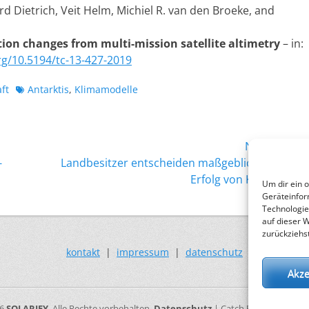
 Dietrich, Veit Helm, Michiel R. van den Broeke, and
tion changes from multi-mission satellite altimetry
– in:
rg/10.5194/tc-13-427-2019
Schlagworte
ft
Antarktis
,
Klimamodelle
Nächster →
Nächster
-
Landbesitzer entscheiden maßgeblich mit über
Beitrag:
Erfolg von Klimapolitik
Um dir ein 
Geräteinfor
Technologie
auf dieser 
zurückziehs
kontakt
|
impressum
|
datenschutz
Akze
26
SOLARIFY
. Alle Rechte vorbehalten.
Datenschutz
| Catch Responsive vo