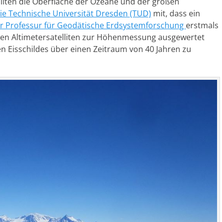
lliten die Oberfläche der Ozeane und der großen
 die Technische Universität Dresden (TUD)
mit, dass ein
r Professur für Geodätische Erdsystemforschung
erstmals
en Altimetersatelliten zur Höhenmessung ausgewertet
n Eisschildes über einen Zeitraum von 40 Jahren zu