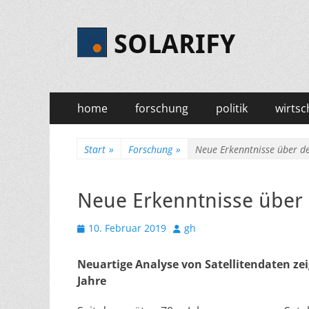
SOLARIFY
Primäres
Zum
home
forschung
politik
wirtsc
Inhalt
Menü
springen
Start
»
Forschung
»
Neue Erkenntnisse über de
Neue Erkenntnisse über 
Veröffentlicht
Autor
10. Februar 2019
gh
am
Neuartige Analyse von Satellitendaten zei
Jahre