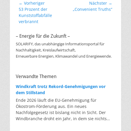
Beitragsnavigation
← Vorheriger
Nächster →
Vorheriger
Nächster
53 Prozent der
„Convenient Truths“
Beitrag:
Beitrag:
Kunststoffabfälle
verbrannt
– Energie für die Zukunft –
SOLARIFY, das unabhängige Informationsportal für
Nachhaltigkeit, Kreislaufwirtschaft,
Erneuerbare Energien, Klimawandel und Energiewende.
Verwandte Themen
Windkraft trotz Rekord-Genehmigungen vor
dem Stillstand
Ende 2026 läuft die EU-Genehmigung für
Ökostrom-Förderung aus. Ein neues
Nachfolgegesetz ist bislang nicht in Sicht. Der
Windbranche droht ein Jahr, in dem sie nichts
Neues anfangen kann. Jahrelang scheiterte die
Windkraft an schleppenden Genehmigungen.