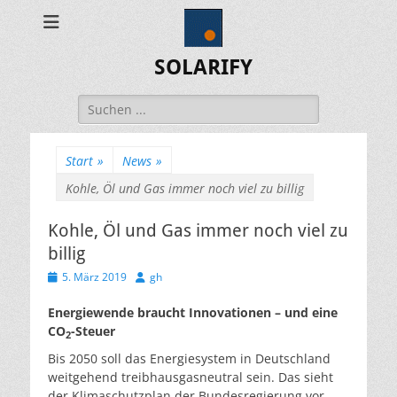
SOLARIFY
Suchen
nach:
Start
»
News
»
Kohle, Öl und Gas immer noch viel zu billig
Kohle, Öl und Gas immer noch viel zu
billig
Veröffentlicht
Autor
5. März 2019
gh
am
Energiewende braucht Innovationen – und eine
CO
-Steuer
2
Bis 2050 soll das Energiesystem in Deutschland
weitgehend treibhausgasneutral sein. Das sieht
der Klimaschutzplan der Bundesregierung vor.