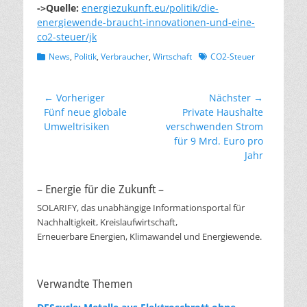
->Quelle:
energiezukunft.eu/politik/die-
energiewende-braucht-innovationen-und-eine-
co2-steuer/jk
Kategorien
Schlagworte
News
,
Politik
,
Verbraucher
,
Wirtschaft
CO2-Steuer
Beitragsnavigation
← Vorheriger
Nächster →
Vorheriger
Nächster
Fünf neue globale
Private Haushalte
Beitrag:
Beitrag:
Umweltrisiken
verschwenden Strom
für 9 Mrd. Euro pro
Jahr
– Energie für die Zukunft –
SOLARIFY, das unabhängige Informationsportal für
Nachhaltigkeit, Kreislaufwirtschaft,
Erneuerbare Energien, Klimawandel und Energiewende.
Verwandte Themen