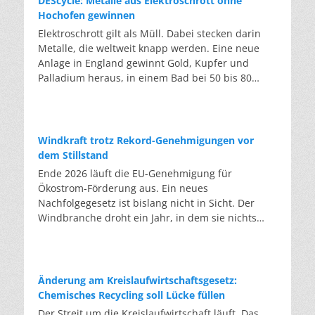
DEScycle: Metalle aus Elektroschrott ohne
Hochofen gewinnen
Elektroschrott gilt als Müll. Dabei stecken darin
Metalle, die weltweit knapp werden. Eine neue
Anlage in England gewinnt Gold, Kupfer und
Palladium heraus, in einem Bad bei 50 bis 80
Grad, statt wie bisher im Hochofen. Klassisches
Metallrecycling schmilzt Leiterplatten und
Kabelreste bei mehreren hundert bis über
tausend Grad ein. Energieintensiv und nur im
Windkraft trotz Rekord-Genehmigungen vor
industriellen Großmaßstab möglich. Das Londoner
dem Stillstand
Start-up DEScycle hat im englischen Teesside eine
Ende 2026 läuft die EU-Genehmigung für
Demonstrationsanlage eröffnet, die ohne diese
Ökostrom-Förderung aus. Ein neues
Hitze auskommt: Ein chemisches Bad löst die
Nachfolgegesetz ist bislang nicht in Sicht. Der
Metalle bei 50 bis 80 Grad heraus, statt sie
Windbranche droht ein Jahr, in dem sie nichts
einzuschmelzen. Das Verfahren heißt Iono-
Neues anfangen kann. Jahrelang scheiterte die
Metallurgie und nutzt eine Salzmischung, bei der
Windkraft an schleppenden Genehmigungen.
sich Bestandteile chemisch anziehen. Ein
Dieses Problem hat die Politik tatsächlich gelöst,
Katalysator entzieht den Metallatomen in der
die Verfahren laufen heute deutlich schneller. Die
Änderung am Kreislaufwirtschaftsgesetz:
Platine Elektronen und macht sie dadurch löslich.
Halbjahresbilanz der Branche bestätigt dieses
Chemisches Recycling soll Lücke füllen
Unterschiedliche Lösungsmittel-Rezepturen holen
Muster: So viele Windräder wie nie zuvor wurden
Der Streit um die Kreislaufwirtschaft läuft. Das
gezielt einzelne Metalle heraus. Zuerst Kupfer,