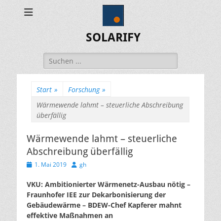
SOLARIFY
Suchen
nach:
Start
»
Forschung
»
Wärmewende lahmt – steuerliche Abschreibung
überfällig
Wärmewende lahmt – steuerliche
Abschreibung überfällig
Veröffentlicht
Autor
1. Mai 2019
gh
am
VKU: Ambitionierter Wärmenetz-Ausbau nötig –
Fraunhofer IEE zur Dekarbonisierung der
Gebäudewärme – BDEW-Chef Kapferer mahnt
effektive Maßnahmen an