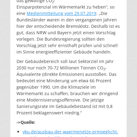
das gewaltige CO
-
2
Einsparpotenzial im Wärmemarkt zu heben“, so
eine
Medienmitteilung vom 29.07.2019
. „Die
Bundesländer waren in den vergangenen Jahren
hier der entscheidende Bremsklotz. Deshalb ist es
gut, dass NRW und Bayern jetzt einen Vorschlag
vorlegen. Die Bundesregierung sollten den
Vorschlag jetzt sehr ernsthaft prüfen und schnell
im Sinne energieeffizienter Gebäude handeln.
Der Gebäudebereich soll laut Sektorziel im Jahr
2030 nur noch 70-72 Millionen Tonnen CO
-
2
Äquivalente (direkte Emissionen) ausstoßen. Das
bedeutet eine Minderung um etwa 66 Prozent
gegenüber 1990. Um die Klimaziele im
Wärmemarkt zu schaffen, brauchen wir dringend
eine Modernisierungsoffensive. Die jetzige
Sanierungsrate im Gebäudebestand ist mit 0,8
Prozent beklagenswert niedrig.“
->Quelle:
vku.de/ausbau-der-waermenetze-ermoeglicht-