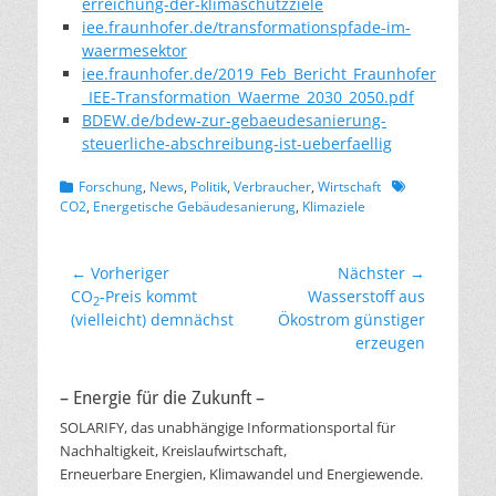
erreichung-der-klimaschutzziele
iee.fraunhofer.de/transformationspfade-im-
waermesektor
iee.fraunhofer.de/2019_Feb_Bericht_Fraunhofer
_IEE-Transformation_Waerme_2030_2050.pdf
BDEW.de/bdew-zur-gebaeudesanierung-
steuerliche-abschreibung-ist-ueberfaellig
Kategorien
Schlagworte
Forschung
,
News
,
Politik
,
Verbraucher
,
Wirtschaft
CO2
,
Energetische Gebäudesanierung
,
Klimaziele
Beitragsnavigation
← Vorheriger
Nächster →
Vorheriger
Nächster
CO
-Preis kommt
Wasserstoff aus
2
Beitrag:
Beitrag:
(vielleicht) demnächst
Ökostrom günstiger
erzeugen
– Energie für die Zukunft –
SOLARIFY, das unabhängige Informationsportal für
Nachhaltigkeit, Kreislaufwirtschaft,
Erneuerbare Energien, Klimawandel und Energiewende.