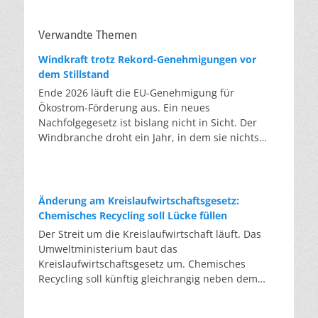
Verwandte Themen
Windkraft trotz Rekord-Genehmigungen vor
dem Stillstand
Ende 2026 läuft die EU-Genehmigung für
Ökostrom-Förderung aus. Ein neues
Nachfolgegesetz ist bislang nicht in Sicht. Der
Windbranche droht ein Jahr, in dem sie nichts
Neues anfangen kann. Jahrelang scheiterte die
Windkraft an schleppenden Genehmigungen.
Dieses Problem hat die Politik tatsächlich gelöst,
die Verfahren laufen heute deutlich schneller. Die
Änderung am Kreislaufwirtschaftsgesetz:
Halbjahresbilanz der Branche bestätigt dieses
Chemisches Recycling soll Lücke füllen
Muster: So viele Windräder wie nie zuvor wurden
Der Streit um die Kreislaufwirtschaft läuft. Das
genehmigt, doch im ersten Halbjahr gingen netto
Umweltministerium baut das
nur rund zwei Gigawatt ans Netz. Der Bestand
Kreislaufwirtschaftsgesetz um. Chemisches
liegt damit bei etwa 70 Gigawatt. Das gesetzliche
Recycling soll künftig gleichrangig neben dem
Zwischenziel von 84 Gigawatt zum Jahresende ist
klassischen Recycling stehen. Die Entsorger sehen
außer Reichweite. Allerdings wächst auch der
hier Gefahren für die Branche. Das
Fördertopf nicht mit, da er gesetzlich gedeckelt