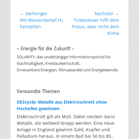
Beitragsnavigation
← Vorheriger
Nächster →
Vorheriger
Nächster
Mit Wasserdampf H
Ticketsteuer hilft dem
2
Beitrag:
Beitrag:
herstellen
Fiskus, aber nicht dem
Klima
– Energie für die Zukunft –
SOLARIFY, das unabhängige Informationsportal für
Nachhaltigkeit, Kreislaufwirtschaft,
Erneuerbare Energien, Klimawandel und Energiewende.
Verwandte Themen
DEScycle: Metalle aus Elektroschrott ohne
Hochofen gewinnen
Elektroschrott gilt als Müll. Dabei stecken darin
Metalle, die weltweit knapp werden. Eine neue
Anlage in England gewinnt Gold, Kupfer und
Palladium heraus, in einem Bad bei 50 bis 80