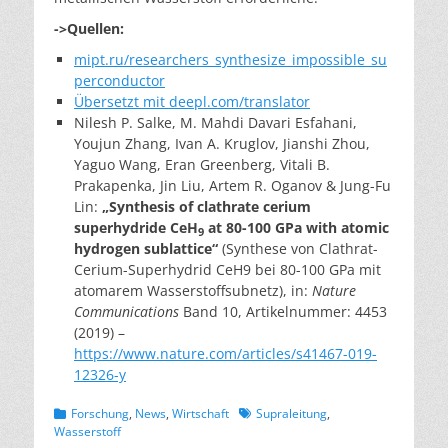
->Quellen:
mipt.ru/researchers_synthesize_impossible_su
perconductor
Übersetzt mit deepl.com/translator
Nilesh P. Salke, M. Mahdi Davari Esfahani,
Youjun Zhang, Ivan A. Kruglov, Jianshi Zhou,
Yaguo Wang, Eran Greenberg, Vitali B.
Prakapenka, Jin Liu, Artem R. Oganov & Jung-Fu
Lin:
„Synthesis of clathrate cerium
superhydride CeH
at 80-100 GPa with atomic
9
hydrogen sublattice“
(Synthese von Clathrat-
Cerium-Superhydrid CeH9 bei 80-100 GPa mit
atomarem Wasserstoffsubnetz), in:
Nature
Communications
Band 10, Artikelnummer: 4453
(2019) –
https://www.nature.com/articles/s41467-019-
12326-y
Kategorien
Schlagworte
Forschung
,
News
,
Wirtschaft
Supraleitung
,
Wasserstoff