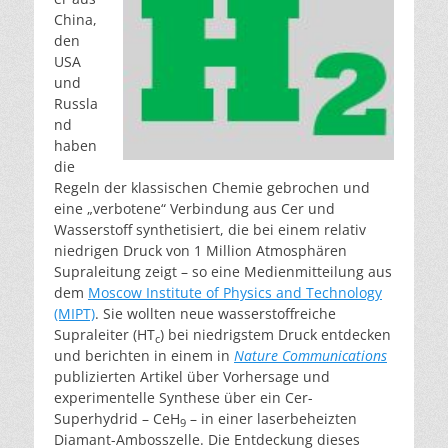
China,
den
USA
und
Russla
nd
haben
die
Regeln der klassischen Chemie gebrochen und
eine „verbotene“ Verbindung aus Cer und
Wasserstoff synthetisiert, die bei einem relativ
niedrigen Druck von 1 Million Atmosphären
Supraleitung zeigt – so eine Medienmitteilung aus
dem
Moscow Institute of Physics and Technology
(MIPT)
. Sie wollten neue wasserstoffreiche
Supraleiter (HT
) bei niedrigstem Druck entdecken
c
und berichten in einem in
Nature Communications
publizierten Artikel über Vorhersage und
experimentelle Synthese über ein Cer-
Superhydrid – CeH
– in einer laserbeheizten
9
Diamant-Ambosszelle. Die Entdeckung dieses