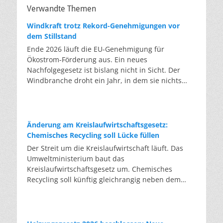
Verwandte Themen
Windkraft trotz Rekord-Genehmigungen vor
dem Stillstand
Ende 2026 läuft die EU-Genehmigung für
Ökostrom-Förderung aus. Ein neues
Nachfolgegesetz ist bislang nicht in Sicht. Der
Windbranche droht ein Jahr, in dem sie nichts
Neues anfangen kann. Jahrelang scheiterte die
Windkraft an schleppenden Genehmigungen.
Dieses Problem hat die Politik tatsächlich gelöst,
die Verfahren laufen heute deutlich schneller. Die
Änderung am Kreislaufwirtschaftsgesetz:
Halbjahresbilanz der Branche bestätigt dieses
Chemisches Recycling soll Lücke füllen
Muster: So viele Windräder wie nie zuvor wurden
Der Streit um die Kreislaufwirtschaft läuft. Das
genehmigt, doch im ersten Halbjahr gingen netto
Umweltministerium baut das
nur rund zwei Gigawatt ans Netz. Der Bestand
Kreislaufwirtschaftsgesetz um. Chemisches
liegt damit bei etwa 70 Gigawatt. Das gesetzliche
Recycling soll künftig gleichrangig neben dem
Zwischenziel von 84 Gigawatt zum Jahresende ist
klassischen Recycling stehen. Die Entsorger sehen
außer Reichweite. Allerdings wächst auch der
hier Gefahren für die Branche. Das
Fördertopf nicht mit, da er gesetzlich gedeckelt
Bundesumweltministerium hat den Entwurf zur
ist. Vor den Ausschreibungen staut sich deshalb
Novelle des Kreislaufwirtschaftsgesetzes (KrWG)