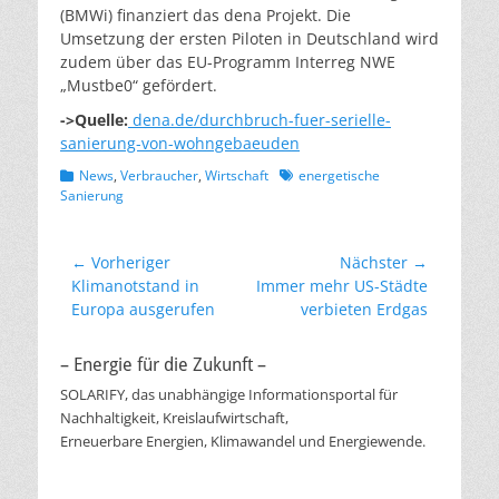
(BMWi) finanziert das dena Projekt. Die
Umsetzung der ersten Piloten in Deutschland wird
zudem über das EU-Programm Interreg NWE
„Mustbe0“ gefördert.
->Quelle:
dena.de/durchbruch-fuer-serielle-
sanierung-von-wohngebaeuden
Kategorien
Schlagworte
News
,
Verbraucher
,
Wirtschaft
energetische
Sanierung
Beitragsnavigation
← Vorheriger
Nächster →
Vorheriger
Nächster
Klimanotstand in
Immer mehr US-Städte
Beitrag:
Beitrag:
Europa ausgerufen
verbieten Erdgas
– Energie für die Zukunft –
SOLARIFY, das unabhängige Informationsportal für
Nachhaltigkeit, Kreislaufwirtschaft,
Erneuerbare Energien, Klimawandel und Energiewende.