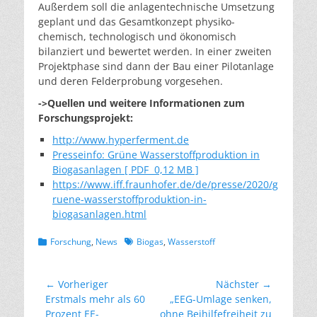
Außerdem soll die anlagentechnische Umsetzung
geplant und das Gesamtkonzept physiko-
chemisch, technologisch und ökonomisch
bilanziert und bewertet werden. In einer zweiten
Projektphase sind dann der Bau einer Pilotanlage
und deren Felderprobung vorgesehen.
->Quellen und weitere Informationen zum
Forschungsprojekt:
http://www.hyperferment.de
Presseinfo: Grüne Wasserstoffproduktion in
Biogasanlagen [ PDF 0,12 MB ]
https://www.iff.fraunhofer.de/de/presse/2020/g
ruene-wasserstoffproduktion-in-
biogasanlagen.html
Kategorien
Schlagworte
Forschung
,
News
Biogas
,
Wasserstoff
Beitragsnavigation
← Vorheriger
Nächster →
Vorheriger
Nächster
Erstmals mehr als 60
„EEG-Umlage senken,
Beitrag:
Beitrag:
Prozent EE-
ohne Beihilfefreiheit zu