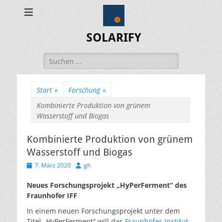
SOLARIFY
Suchen
nach:
Start
»
Forschung
»
Kombinierte Produktion von grünem
Wasserstoff und Biogas
Kombinierte Produktion von grünem
Wasserstoff und Biogas
Veröffentlicht
Autor
7. März 2020
gh
am
Neues Forschungsprojekt „HyPerFerment“ des
Fraunhofer IFF
In einem neuen Forschungsprojekt unter dem
Titel „HyPerFerment“ will das
Fraunhofer-Institut