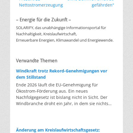
Nettostromerzeugung
gefährden“
– Energie für die Zukunft –
SOLARIFY, das unabhängige Informationsportal für
Nachhaltigkeit, Kreislaufwirtschaft,
Erneuerbare Energien, Klimawandel und Energiewende.
Verwandte Themen
Windkraft trotz Rekord-Genehmigungen vor
dem Stillstand
Ende 2026 läuft die EU-Genehmigung für
Ökostrom-Förderung aus. Ein neues
Nachfolgegesetz ist bislang nicht in Sicht. Der
Windbranche droht ein Jahr, in dem sie nichts
Neues anfangen kann. Jahrelang scheiterte die
Windkraft an schleppenden Genehmigungen.
Dieses Problem hat die Politik tatsächlich gelöst,
die Verfahren laufen heute deutlich schneller. Die
Änderung am Kreislaufwirtschaftsgesetz: