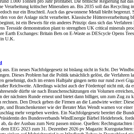
rund 1.000 Tonnen pro Jahr profitabel. Die britische Regierung hat das
 Verarbeitung kritischer Mineralien an. Bis 2035 soll das Recycling in
jedoch nur ein Bruchteil. Auch das gewonnene Metall bleibt begrenzt. 
 von der Anlage nicht verarbeitet. Klassische Hüttenverarbeitung ble
eginnt, ist ein Beweis für ein anderes Prinzip: dass sich das Verfahre
ns Teesside demonstration plant to strengthen UK critical minerals pr
s Rare Earth Exchanges: Britain Bets on E-Waste as DEScycle Opens Te
 in U.K.
d
s. Ein neues Nachfolgegesetz ist bislang nicht in Sicht. Der Windbra
en. Dieses Problem hat die Politik tatsächlich gelöst, die Verfahren la
den genehmigt, doch im ersten Halbjahr gingen netto nur rund zwei Gig
ßer Reichweite. Allerdings wächst auch der Fördertopf nicht mit, da er
ahresende dürfte sie nach Branchenschätzungen ein Volumen erreichen, 
t in der nächsten Runde erneut und bietet dann billiger, um zum Zug z
 rechnen. Den Druck geben die Firmen an die Landwirte weiter: Diese be
gte, und Branchenkenner wie der Berater Max Wendt warnen vor einer 
uschlag mehr vergeben werden. Ein Nachfolgegesetz bereitet die Bunde
sidentin des Bundesverbands WindEnergie Bärbel Heidebroek. fordert 
 ab, da der Ausbau zum Netz passen müsse. Quellen: Rechtsgutachten
h dem EEG 2023 zum 31. Dezember 2026 pv Magazin: Kurzgutachten: 