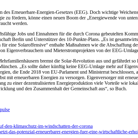
rm des Erneuerbare-Energien-Gesetzes (EEG). Doch wichtige Weichenst
rgie zu fördern, könne einen neuen Boom der „Energiewende von unten“
raucht werden.
nftsfähige Jobs und Einnahmen für die durch Corona gebeutelten Kommu
aft Berlin und Unterstützer des 10-Punkte-Plans. „Es ist gesamtwirtsch
für eine Solaroffensive“ enthalte Maßnahmen wie die Abschaffung des 
ng von Eigenverbrauchern und Mieterstromprojekten von der EEG-Umlage
hrfamilienhäusern bremst die Solar-Revolution aus und gefährdet so le
t München. „Es sollte daher künftig keine EEG-Umlage mehr auf Eigen
gien, die Ende 2018 von EU-Parlament und Ministerrat beschlossen, ab
lbst mit erneuerbaren Energien zu versorgen. Eigenversorger mit erneue
g zu einer dezentralisierten Energieproduktion viele Vorteile wie loka
Entwicklung und den Zusammenhalt der Gemeinschaft aus“, so Buch.
pulse
auf-den-klimaschutz-im-windschatten-der-corona
zt-das-potenzial-erneuerbarer-energien-fuer-eine-wirtschaftliche-erho