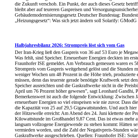
die Zukunft verschob. Ein Punkt, der auch dieses Gesetz betrif
bleibt aber auf teureren Gaspreisen und Versorgungsunsicherhe
Gebäudemodernisierungsgesetz Deutscher Bundestag: Bundestag
„Heizungsgesetz“: Was sich jetzt ändern soll Solarify: GModG
Halbjahresbilanz 2026: Strompreis löst sich vom Gas
Der Iran-Krieg ließ den Gaspreis von 36 auf 53 Euro je Megawat
Was fehlt, sind Speicher. Erneuerbare Energien deckten im ers
Fraunhofer ISE gemeldet. Am Verbrauch gemessen waren es 58,5 
Strompreis vom Gaspreis weitgehend gelöst und die Stunden mi
weniger Wochen um 48 Prozent in die Höhe trieb, produzierte 
müssen, denn das teuerste gerade benötigte Kraftwerk setzt d
Speicher ausreichten und die Gaskraftwerke nicht in die Preis
April um 76 Prozent höher gewesen”, sagt Leonhard Gandhi, Pr
Bemerkenswert ist auch die folgende Entwicklung: Zwischen Ja
erneuerbare Energien so viel einspeisen wie nie zuvor. Dass d
die Kapazität von 25 auf 29,5 Gigawattstunden. Und auch hier 
der Hitzewelle erreicht: Am Abend des 24. Juni kletterte der Pr
Kilowattstunde im Großhandel 9,87 Cent. Das ist etwas mehr als
langsam vollzogene Energiewende zu stehen kommt: Hätten seit
vermieden worden, und die Zahl der Negativpreis-Stunden wäre 
Gaskraftwerke ausgeschrieben. Quellen: Fraunhofer ISE: Sola