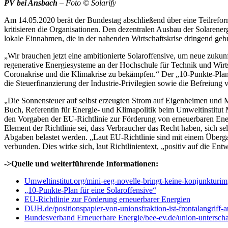
PV bei Ansbach
– Foto © Solarify
Am 14.05.2020 berät der Bundestag abschließend über eine Teilrefo
kritisieren die Organisationen. Den dezentralen Ausbau der Solarene
lokale Einnahmen, die in der nahenden Wirtschaftskrise dringend geb
„Wir brauchen jetzt eine ambitionierte Solaroffensive, um neue zuku
regenerative Energiesysteme an der Hochschule für Technik und Wirtsch
Coronakrise und die Klimakrise zu bekämpfen.“ Der „10-Punkte-Plan 
die Steuerfinanzierung der Industrie-Privilegien sowie die Befreiu
„Die Sonnensteuer auf selbst erzeugten Strom auf Eigenheimen und Me
Buch, Referentin für Energie- und Klimapolitik beim Umweltinstitu
den Vorgaben der EU-Richtlinie zur Förderung von erneuerbaren Ener
Element der Richtlinie sei, dass Verbraucher das Recht haben, sich se
Abgaben belastet werden. „Laut EU-Richtlinie sind mit einem Übergan
verbunden. Dies wirke sich, laut Richtlinientext, „positiv auf die 
->Quelle und weiterführende Informationen:
Umweltinstitut.org/mini-eeg-novelle-bringt-keine-konjunkturim
„10-Punkte-Plan für eine Solaroffensive“
EU-Richtlinie zur Förderung erneuerbarer Energien
DUH.de/positionspapier-von-unionsfraktion-ist-frontalangriff-
Bundesverband Erneuerbare Energie/bee-ev.de/union-unterschaet