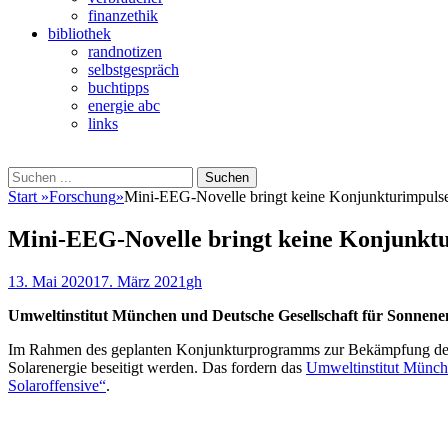
finanzethik
bibliothek
randnotizen
selbstgespräch
buchtipps
energie abc
links
Suchen
Suchen
nach:
Start
»
Forschung
»
Mini-EEG-Novelle bringt keine Konjunkturimpuls
Mini-EEG-Novelle bringt keine Konjunkt
Veröffentlicht
Autor
13. Mai 2020
17. März 2021
gh
am
Umweltinstitut München und Deutsche Gesellschaft für Sonnenene
Im Rahmen des geplanten Konjunkturprogramms zur Bekämpfung der w
Solarenergie beseitigt werden. Das fordern das
Umweltinstitut Münc
Solaroffensive“
.