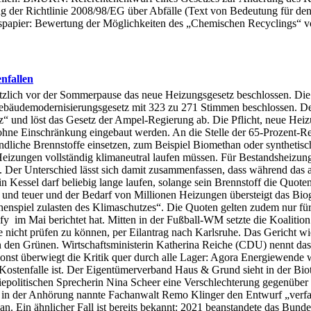
ng der Richtlinie 2008/98/EG über Abfälle (Text von Bedeutung für 
spapier: Bewertung der Möglichkeiten des „Chemischen Recyclings“ v
enfallen
zlich vor der Sommerpause das neue Heizungsgesetz beschlossen. Die 
ebäudemodernisierungsgesetz mit 323 zu 271 Stimmen beschlossen. Der
“ und löst das Gesetz der Ampel-Regierung ab. Die Pflicht, neue Hei
 ohne Einschränkung eingebaut werden. An die Stelle der 65-Prozent-Re
dliche Brennstoffe einsetzen, zum Beispiel Biomethan oder synthetisch
Heizungen vollständig klimaneutral laufen müssen. Für Bestandsheizun
Der Unterschied lässt sich damit zusammenfassen, dass während das alt
n Kessel darf beliebig lange laufen, solange sein Brennstoff die Quote
 und teuer und der Bedarf von Millionen Heizungen übersteigt das Biog
chenspiel zulasten des Klimaschutzes“. Die Quoten gelten zudem nur fü
ify im Mai berichtet hat. Mitten in der Fußball-WM setzte die Koalitio
nicht prüfen zu können, per Eilantrag nach Karlsruhe. Das Gericht wie
 von den Grünen. Wirtschaftsministerin Katherina Reiche (CDU) nennt 
st überwiegt die Kritik quer durch alle Lager: Agora Energiewende wa
Kostenfalle ist. Der Eigentümerverband Haus & Grund sieht in der Biot
giepolitischen Sprecherin Nina Scheer eine Verschlechterung gegenübe
d in der Anhörung nannte Fachanwalt Remo Klinger den Entwurf „verfa
. Ein ähnlicher Fall ist bereits bekannt: 2021 beanstandete das Bunde