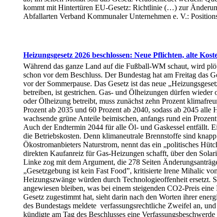
kommt mit Hintertüren EU-Gesetz: Richtlinie (…) zur Änderu
Abfallarten Verband Kommunaler Unternehmen e. V.: Position
Heizungsgesetz 2026 beschlossen: Neue Pflichten, alte Kost
Während das ganze Land auf die Fußball-WM schaut, wird plöt
schon vor dem Beschluss. Der Bundestag hat am Freitag das G
vor der Sommerpause. Das Gesetz ist das neue „Heizungsgesetz
betreiben, ist gestrichen. Gas- und Ölheizungen dürfen wieder
oder Ölheizung betreibt, muss zunächst zehn Prozent klimafreun
Prozent ab 2035 und 60 Prozent ab 2040, sodass ab 2045 alle 
wachsende grüne Anteile beimischen, anfangs rund ein Prozent. 
Auch der Endtermin 2044 für alle Öl- und Gaskessel entfällt. Ei
die Betriebskosten. Denn klimaneutrale Brennstoffe sind knapp
Ökostromanbieters Naturstrom, nennt das ein „politisches Hüt
direkten Kaufanreiz für Gas-Heizungen schafft, über den Solar
Linke zog mit dem Argument, die 278 Seiten Änderungsanträge 
„Gesetzgebung ist kein Fast Food”, kritisierte Irene Mihalic
Heizungszwänge würden durch Technologieoffenheit ersetzt. Son
angewiesen bleiben, was bei einem steigenden CO2-Preis eine 
Gesetz zugestimmt hat, sieht darin nach den Worten ihrer ener
des Bundestags meldete verfassungsrechtliche Zweifel an, un
kündigte am Tag des Beschlusses eine Verfassungsbeschwerde an