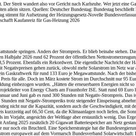
ft. Der Streit wandert also vor Gericht nach Karlsruhe. Wer jetzt eine
iten allein sitzen. Quellen: Deutscher Bundestag: Bundestag beschlie
 stimmt für Aufsetzung der Heizungsgesetz-Novelle Bundesverfassung
 schafft Kaufanreiz für Gas-Heizung 2026
tstunde springen. Anders der Strompreis. Er blieb beinahe stehen. Das
ten Halbjahr 2026 rund 62 Prozent der öffentlichen Nettostromerzeugung
Prozent. Ebenfalls ein Rekordwert. Die eigentliche Nachricht der Halb
t Negativpreisen gehen zurück, obwohl mehr Solarstrom im Netz war als
ein Gaskraftwerk für rund 133 Euro je Megawattstunde. Nach der bish
en Preis für alle. Doch im März kostete Strom im Durchschnitt nur 95
bildung einbezogen wurden. „Hätten die erneuerbaren Energien nicht so
ojektleiter von Energy Charts am Fraunhofer ISE. Statt rund 69 Euro 
nuar und Juni gab es rund 300 Stunden mit Negativ-Strompreis. Das ist
ie Stunden mit Negativ-Strompreiks trotz steigender Einspeisung abnehm
stieg nicht nur die Kapazität, sondern auch die Geschwindigkeit, mit
eis kurzzeitig auf 66,50 Cent, da die Klimaanlagen noch liefen, die So
 im Vorjahr, angesichts der Weltlage aber erstaunlich wenig. Das Ergeb
 Anfang 2025 zusätzlich 20 Gigawatt Batteriespeicher am Netz gestand
nur noch ein Bruchteil. Eine Speicherstrategie hat die Bundesregierun
rstrom europaweit auf dem Vormarsch Bundesverband Solarwirtschaft: B