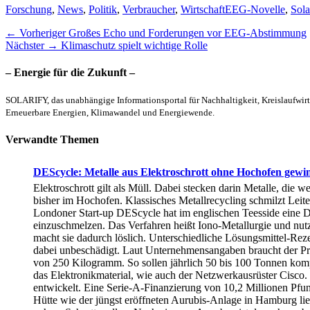
Kategorien
Schlagworte
Forschung
,
News
,
Politik
,
Verbraucher
,
Wirtschaft
EEG-Novelle
,
Sola
Beitragsnavigation
Vorheriger
← Vorheriger
Großes Echo und Forderungen vor EEG-Abstimmung
Nächster
Beitrag:
Nächster →
Klimaschutz spielt wichtige Rolle
Beitrag:
– Energie für die Zukunft –
SOLARIFY, das unabhängige Informationsportal für Nachhaltigkeit, Kreislaufwirt
Erneuerbare Energien, Klimawandel und Energiewende.
Verwandte Themen
DEScycle: Metalle aus Elektroschrott ohne Hochofen gewi
Elektroschrott gilt als Müll. Dabei stecken darin Metalle, die
bisher im Hochofen. Klassisches Metallrecycling schmilzt Leit
Londoner Start-up DEScycle hat im englischen Teesside eine Dem
einzuschmelzen. Das Verfahren heißt Iono-Metallurgie und nutzt
macht sie dadurch löslich. Unterschiedliche Lösungsmittel-Rezep
dabei unbeschädigt. Laut Unternehmensangaben braucht der Pro
von 250 Kilogramm. So sollen jährlich 50 bis 100 Tonnen komp
das Elektronikmaterial, wie auch der Netzwerkausrüster Cisco
entwickelt. Eine Serie-A-Finanzierung von 10,2 Millionen Pfu
Hütte wie der jüngst eröffneten Aurubis-Anlage in Hamburg lie