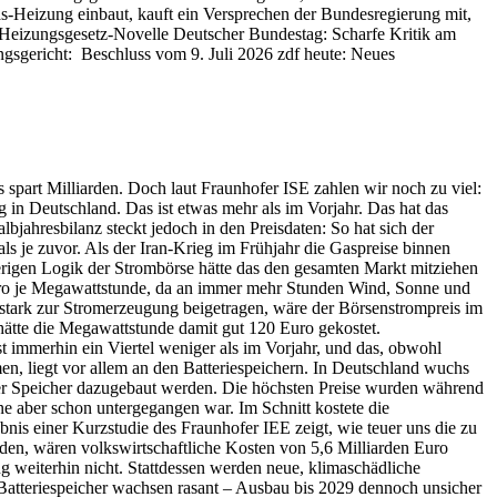
 Gas-Heizung einbaut, kauft ein Versprechen der Bundesregierung mit,
ßt Heizungsgesetz-Novelle Deutscher Bundestag: Scharfe Kritik am
sgericht: Beschluss vom 9. Juli 2026 zdf heute: Neues
 spart Milliarden. Doch laut Fraunhofer ISE zahlen wir noch zu viel:
 in Deutschland. Das ist etwas mehr als im Vorjahr. Das hat das
jahresbilanz steckt jedoch in den Preisdaten: So hat sich der
 je zuvor. Als der Iran-Krieg im Frühjahr die Gaspreise binnen
erigen Logik der Strombörse hätte das den gesamten Markt mitziehen
 Euro je Megawattstunde, da an immer mehr Stunden Wind, Sonne und
 stark zur Stromerzeugung beigetragen, wäre der Börsenstrompreis im
hätte die Megawattstunde damit gut 120 Euro gekostet.
 immerhin ein Viertel weniger als im Vorjahr, und das, obwohl
en, liegt vor allem an den Batteriespeichern. In Deutschland wuchs
 der Speicher dazugebaut werden. Die höchsten Preise wurden während
nne aber schon untergegangen war. Im Schnitt kostete die
nis einer Kurzstudie des Fraunhofer IEE zeigt, wie teuer uns die zu
en, wären volkswirtschaftliche Kosten von 5,6 Milliarden Euro
g weiterhin nicht. Stattdessen werden neue, klimaschädliche
atteriespeicher wachsen rasant – Ausbau bis 2029 dennoch unsicher