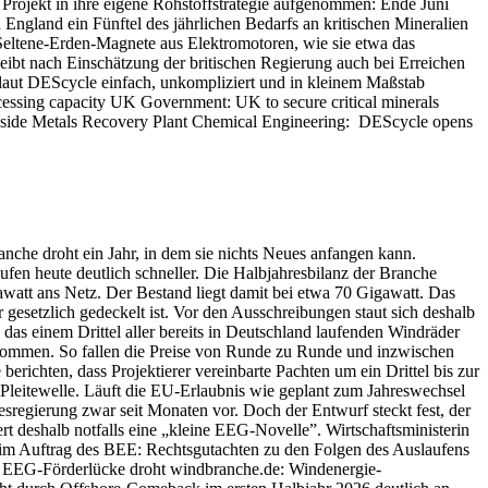
 Projekt in ihre eigene Rohstoffstrategie aufgenommen: Ende Juni
 England ein Fünftel des jährlichen Bedarfs an kritischen Mineralien
Seltene-Erden-Magnete aus Elektromotoren, wie sie etwa das
ibt nach Einschätzung der britischen Regierung auch bei Erreichen
n laut DEScycle einfach, unkompliziert und in kleinem Maßstab
ocessing capacity UK Government: UK to secure critical minerals
esside Metals Recovery Plant Chemical Engineering: DEScycle opens
nche droht ein Jahr, in dem sie nichts Neues anfangen kann.
ufen heute deutlich schneller. Die Halbjahresbilanz der Branche
awatt ans Netz. Der Bestand liegt damit bei etwa 70 Gigawatt. Das
 gesetzlich gedeckelt ist. Vor den Ausschreibungen staut sich deshalb
das einem Drittel aller bereits in Deutschland laufenden Windräder
u kommen. So fallen die Preise von Runde zu Runde und inzwischen
richten, dass Projektierer vereinbarte Pachten um ein Drittel bis zur
Pleitewelle. Läuft die EU-Erlaubnis wie geplant zum Jahreswechsel
sregierung zwar seit Monaten vor. Doch der Entwurf steckt fest, der
deshalb notfalls eine „kleine EEG-Novelle”. Wirtschaftsministerin
 im Auftrag des BEE: Rechtsgutachten zu den Folgen des Auslaufens
EEG-Förderlücke droht windbranche.de: Windenergie-