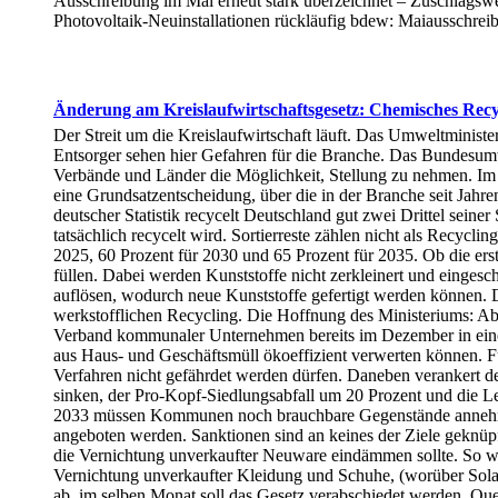
Ausschreibung im Mai erneut stark überzeichnet – Zuschlagswe
Photovoltaik-Neuinstallationen rückläufig bdew: Maiausschre
Änderung am Kreislaufwirtschaftsgesetz: Chemisches Recyc
Der Streit um die Kreislaufwirtschaft läuft. Das Umweltminist
Entsorger sehen hier Gefahren für die Branche. Das Bundesum
Verbände und Länder die Möglichkeit, Stellung zu nehmen. Im J
eine Grundsatzentscheidung, über die in der Branche seit Jahr
deutscher Statistik recycelt Deutschland gut zwei Drittel seine
tatsächlich recycelt wird. Sortierreste zählen nicht als Recycl
2025, 60 Prozent für 2030 und 65 Prozent für 2035. Ob die ers
füllen. Dabei werden Kunststoffe nicht zerkleinert und eingesc
auflösen, wodurch neue Kunststoffe gefertigt werden können. Der
werkstofflichen Recycling. Die Hoffnung des Ministeriums: Abf
Verband kommunaler Unternehmen bereits im Dezember in einem
aus Haus- und Geschäftsmüll ökoeffizient verwerten können. Für
Verfahren nicht gefährdet werden dürfen. Daneben verankert de
sinken, der Pro-Kopf-Siedlungsabfall um 20 Prozent und die L
2033 müssen Kommunen noch brauchbare Gegenstände annehme
angeboten werden. Sanktionen sind an keines der Ziele geknüpft
die Vernichtung unverkaufter Neuware eindämmen sollte. So wie
Vernichtung unverkaufter Kleidung und Schuhe, (worüber Solarif
ab, im selben Monat soll das Gesetz verabschiedet werden. Qu