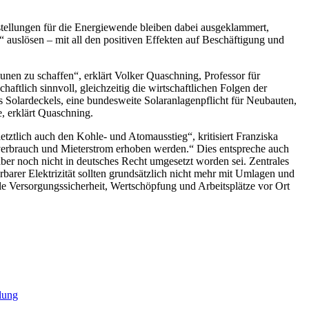
ellungen für die Energiewende bleiben dabei ausgeklammert,
 auslösen – mit all den positiven Effekten auf Beschäftigung und
nen zu schaffen“, erklärt Volker Quaschning, Professor für
aftlich sinnvoll, gleichzeitig die wirtschaftlichen Folgen der
Solardeckels, eine bundesweite Solaranlagenpflicht für Neubauten,
, erklärt Quaschning.
tztlich auch den Kohle- und Atomausstieg“, kritisiert Franziska
verbrauch und Mieterstrom erhoben werden.“ Dies entspreche auch
er noch nicht in deutsches Recht umgesetzt worden sei. Zentrales
rbarer Elektrizität sollten grundsätzlich nicht mehr mit Umlagen und
le Versorgungssicherheit, Wertschöpfung und Arbeitsplätze vor Ort
lung