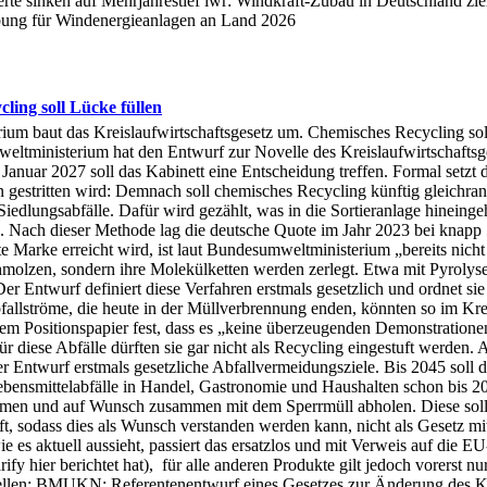
rte sinken auf Mehrjahrestief iwr: Windkraft-Zubau in Deutschland zi
ibung für Windenergieanlagen an Land 2026
ling soll Lücke füllen
erium baut das Kreislaufwirtschaftsgesetz um. Chemisches Recycling sol
weltministerium hat den Entwurf zur Novelle des Kreislaufwirtschaft
anuar 2027 soll das Kabinett eine Entscheidung treffen. Formal setzt 
en gestritten wird: Demnach soll chemisches Recycling künftig gleichr
r Siedlungsabfälle. Dafür wird gezählt, was in die Sortieranlage hinein
ing. Nach dieser Methode lag die deutsche Quote im Jahr 2023 bei knapp
te Marke erreicht wird, ist laut Bundesumweltministerium „bereits nich
hmolzen, sondern ihre Molekülketten werden zerlegt. Etwa mit Pyrolyse
 Entwurf definiert diese Verfahren erstmals gesetzlich und ordnet sie a
allströme, die heute in der Müllverbrennung enden, könnten so im Kreis
 Positionspapier fest, dass es „keine überzeugenden Demonstrationen”
 diese Abfälle dürften sie gar nicht als Recycling eingestuft werden. A
r Entwurf erstmals gesetzliche Abfallvermeidungsziele. Bis 2045 soll d
ebensmittelabfälle in Handel, Gastronomie und Haushalten schon bis 2
n und auf Wunsch zusammen mit dem Sperrmüll abholen. Diese solle
, sodass dies als Wunsch verstanden werden kann, nicht als Gesetz mit 
 es aktuell aussieht, passiert das ersatzlos und mit Verweis auf die E
y hier berichtet hat), für alle anderen Produkte gilt jedoch vorerst n
ellen: BMUKN: Referentenentwurf eines Gesetzes zur Änderung des Kreis