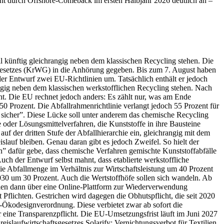
eht durch Offshore-Comeback im ersten Halbjahr 2026 deutlich an –
l künftig gleichrangig neben dem klassischen Recycling stehen. Die
sgesetzes (KrWG) in die Anhörung gegeben. Bis zum 7. August haben
der Entwurf zwei EU-Richtlinien um. Tatsächlich enthält er jedoch
angig neben dem klassischen werkstofflichen Recycling stehen. Nach
geht. Die EU rechnet jedoch anders: Es zählt nur, was am Ende
 50 Prozent. Die Abfallrahmenrichtlinie verlangt jedoch 55 Prozent für
t sicher”. Diese Lücke soll unter anderem das chemische Recycling
 oder Lösungsmittelverfahren, die Kunststoffe in ihre Bausteine
uf der dritten Stufe der Abfallhierarchie ein, gleichrangig mit dem
lauf bleiben. Genau daran gibt es jedoch Zweifel. So hielt der
 dafür gebe, dass chemische Verfahren gemischte Kunststoffabfälle
uch der Entwurf selbst mahnt, dass etablierte werkstoffliche
ie Abfallmenge im Verhältnis zur Wirtschaftsleistung um 40 Prozent
030 um 30 Prozent. Auch die Wertstoffhöfe sollen sich wandeln. Ab
n dann über eine Online-Plattform zur Wiederverwendung
Pflichten. Gestrichen wird dagegen die Obhutspflicht, die seit 2020
U-Ökodesignverordnung. Diese verbietet zwar ab sofort die
ur eine Transparenzpflicht. Die EU-Umsetzungsfrist läuft im Juni 2027
laufwirtschaftsgesetzes Solarify: Vernichtungsverbot für Textilien