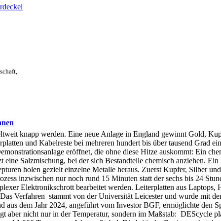
rdeckel
schaft,
nnen
 weltweit knapp werden. Eine neue Anlage in England gewinnt Gold, Kup
erplatten und Kabelreste bei mehreren hundert bis über tausend Grad ei
onstrationsanlage eröffnet, die ohne diese Hitze auskommt: Ein chemis
 eine Salzmischung, bei der sich Bestandteile chemisch anziehen. Ein 
turen holen gezielt einzelne Metalle heraus. Zuerst Kupfer, Silber und
zess inzwischen nur noch rund 15 Minuten statt der sechs bis 24 Stun
lexer Elektronikschrott bearbeitet werden. Leiterplatten aus Laptop
. Das Verfahren stammt von der Universität Leicester und wurde mit de
nd aus dem Jahr 2024, angeführt vom Investor BGF, ermöglichte den S
gt aber nicht nur in der Temperatur, sondern im Maßstab: DEScycle pl