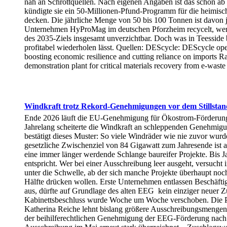
nah an Schrottquellen. Nach eigenen Angaben ist das schon ab 
kündigte sie ein 50-Millionen-Pfund-Programm für die heimische
decken. Die jährliche Menge von 50 bis 100 Tonnen ist davon 
Unternehmen HyProMag im deutschen Pforzheim recycelt, werden
des 2035-Ziels insgesamt unverzichtbar. Doch was in Teesside b
profitabel wiederholen lässt. Quellen: DEScycle: DEScycle ope
boosting economic resilience and cutting reliance on import
demonstration plant for critical materials recovery from e-waste
Windkraft trotz Rekord-Genehmigungen vor dem Stillstan
Ende 2026 läuft die EU-Genehmigung für Ökostrom-Förderung au
Jahrelang scheiterte die Windkraft an schleppenden Genehmigung
bestätigt dieses Muster: So viele Windräder wie nie zuvor wur
gesetzliche Zwischenziel von 84 Gigawatt zum Jahresende ist au
eine immer länger werdende Schlange baureifer Projekte. Bis J
entspricht. Wer bei einer Ausschreibung leer ausgeht, versuch
unter die Schwelle, ab der sich manche Projekte überhaupt noch
Hälfte drücken wollen. Erste Unternehmen entlassen Beschäfti
aus, dürfte auf Grundlage des alten EEG kein einziger neuer Z
Kabinettsbeschluss wurde Woche um Woche verschoben. Die Prä
Katherina Reiche lehnt bislang größere Ausschreibungsmengen
der beihilferechtlichen Genehmigung der EEG-Förderung nac