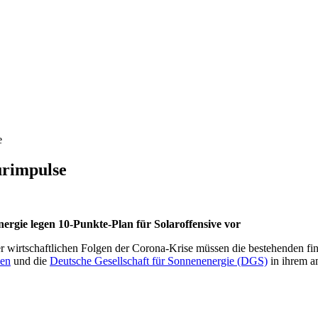
e
urimpulse
rgie legen 10-Punkte-Plan für Solaroffensive vor
irtschaftlichen Folgen der Corona-Krise müssen die bestehenden fina
hen
und die
Deutsche Gesellschaft für Sonnenenergie (DGS)
in ihrem a