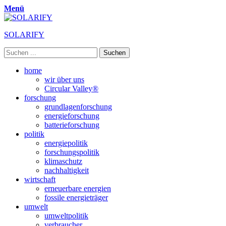
Menü
SOLARIFY
Suchen
nach:
Primäres
Zum
home
Inhalt
wir über uns
Menü
springen
Circular Valley®
forschung
grundlagenforschung
energieforschung
batterieforschung
politik
energiepolitik
forschungspolitik
klimaschutz
nachhaltigkeit
wirtschaft
erneuerbare energien
fossile energieträger
umwelt
umweltpolitik
verbraucher