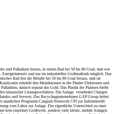
fer und Palladium heraus, in einem Bad bei 50 bis 80 Grad, statt wie
n. Energieintensiv und nur im industriellen Großmaßstab möglich. Das
ches Bad löst die Metalle bei 50 bis 80 Grad heraus, statt sie
Katalysator entzieht den Metallatomen in der Platine Elektronen und
 Palladium, danach separat das Gold. Das Plastik der Platinen bleibt
den klassischer Lösungsverfahren. Die Anlage verarbeitet Chargen
s, Handys und Servern. Das Recyclingunternehmen GAP Group liefert
m staatlichen Programm Catapult-Netzwerk CPI zur Industriereife
prung vom Labor zur Anlage. Der eigentliche Unterschied zu einer
ant kein einzelnes Großwerk, sondern viele kleine, mobile Anlagen