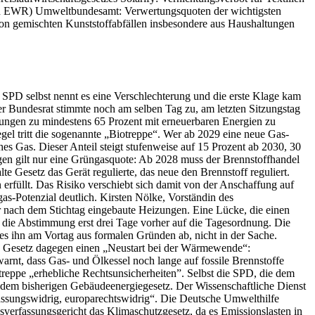
den EWR) Umweltbundesamt: Verwertungsquoten der wichtigsten
on gemischten Kunststoffabfällen insbesondere aus Haushaltungen
SPD selbst nennt es eine Verschlechterung und die erste Klage kam
 Bundesrat stimmte noch am selben Tag zu, am letzten Sitzungstag
zungen zu mindestens 65 Prozent mit erneuerbaren Energien zu
gel tritt die sogenannte „Biotreppe“. Wer ab 2029 eine neue Gas-
es Gas. Dieser Anteil steigt stufenweise auf 15 Prozent ab 2030, 30
gen gilt nur eine Grüngasquote: Ab 2028 muss der Brennstoffhandel
e Gesetz das Gerät regulierte, das neue den Brennstoff reguliert.
n erfüllt. Das Risiko verschiebt sich damit von der Anschaffung auf
as-Potenzial deutlich. Kirsten Nölke, Vorständin des
r nach dem Stichtag eingebaute Heizungen. Eine Lücke, die einen
n die Abstimmung erst drei Tage vorher auf die Tagesordnung. Die
s ihn am Vortag aus formalen Gründen ab, nicht in der Sache.
das Gesetz dagegen einen „Neustart bei der Wärmewende“:
rnt, dass Gas- und Ölkessel noch lange auf fossile Brennstoffe
reppe „erhebliche Rechtsunsicherheiten”. Selbst die SPD, die dem
r dem bisherigen Gebäudeenergiegesetz. Der Wissenschaftliche Dienst
ssungswidrig, europarechtswidrig“. Die Deutsche Umwelthilfe
sverfassungsgericht das Klimaschutzgesetz, da es Emissionslasten in