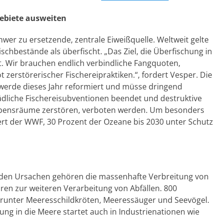
ebiete ausweiten
chwer zu ersetzende, zentrale Eiweißquelle. Weltweit gelte
ischbestände als überfischt. „Das Ziel, die Überfischung in
. Wir brauchen endlich verbindliche Fangquoten,
 zerstörerischer Fischereipraktiken.“, fordert Vesper. Die
werde dieses Jahr reformiert und müsse dringend
dliche Fischereisubventionen beendet und destruktive
lebensräume zerstören, verboten werden. Um besonders
ert der WWF, 30 Prozent der Ozeane bis 2030 unter Schutz
u den Ursachen gehören die massenhafte Verbreitung von
uren zur weiteren Verarbeitung von Abfällen. 800
arunter Meeresschildkröten, Meeressäuger und Seevögel.
ng in die Meere startet auch in Industrienationen wie