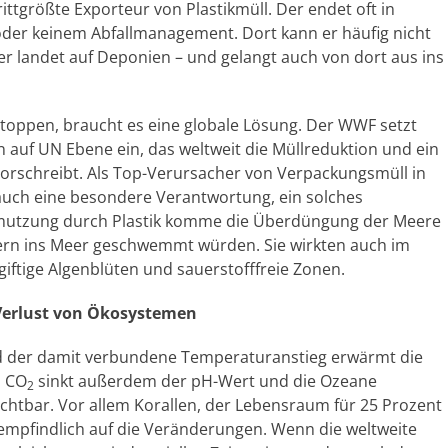
ittgrößte Exporteur von Plastikmüll. Der endet oft in
der keinem Abfallmanagement. Dort kann er häufig nicht
r landet auf Deponien – und gelangt auch von dort aus ins
 stoppen, braucht es eine globale Lösung. Der WWF setzt
 auf UN Ebene ein, das weltweit die Müllreduktion und ein
orschreibt. Als Top-Verursacher von Verpackungsmüll in
auch eine besondere Verantwortung, ein solches
mutzung durch Plastik komme die Überdüngung der Meere
dern ins Meer geschwemmt würden. Sie wirkten auch im
iftige Algenblüten und sauerstofffreie Zonen.
 Verlust von Ökosystemen
d der damit verbundene Temperaturanstieg erwärmt die
n CO
sinkt außerdem der pH-Wert und die Ozeane
2
ichtbar. Vor allem Korallen, der Lebensraum für 25 Prozent
empfindlich auf die Veränderungen. Wenn die weltweite