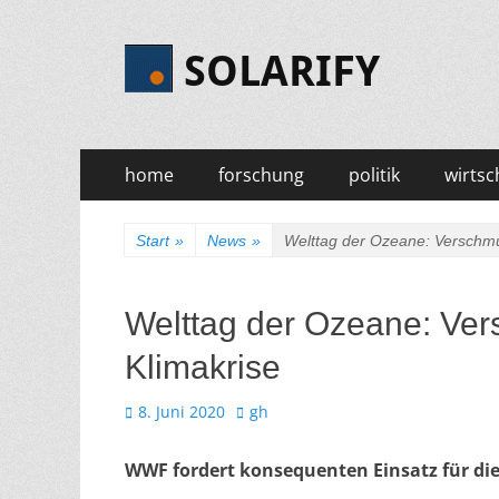
SOLARIFY
Zum
Primäres
home
forschung
politik
wirtsc
Inhalt
Menü
springen
Start
»
News
»
Welttag der Ozeane: Verschmu
Welttag der Ozeane: Ver
Klimakrise
Veröffentlicht
Autor
8. Juni 2020
gh
am
WWF fordert konsequenten Einsatz für di