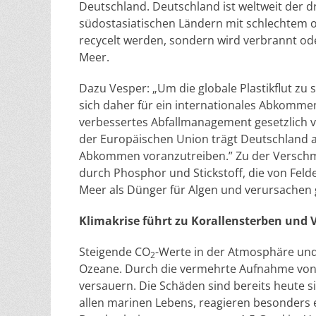
Deutschland. Deutschland ist weltweit der dr
südostasiatischen Ländern mit schlechtem o
recycelt werden, sondern wird verbrannt ode
Meer.
Dazu Vesper: „Um die globale Plastikflut zu
sich daher für ein internationales Abkommen
verbessertes Abfallmanagement gesetzlich v
der Europäischen Union trägt Deutschland 
Abkommen voranzutreiben.” Zu der Versch
durch Phosphor und Stickstoff, die von Fel
Meer als Dünger für Algen und verursachen g
Klimakrise führt zu Korallensterben und
Steigende CO
-Werte in der Atmosphäre un
2
Ozeane. Durch die vermehrte Aufnahme vo
versauern. Die Schäden sind bereits heute s
allen marinen Lebens, reagieren besonders 