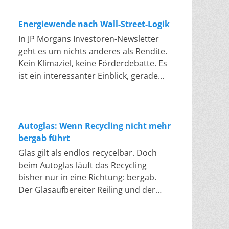
die Schwelle, ab der sich manche
seiner Siedlungsabfälle. Dafür wird
neue Heizungen zu mindestens 65
Speicher. Erneuerbare Energien
Projekte überhaupt noch rechnen. Den
gezählt, was in die Sortieranlage
Prozent mit erneuerbaren Energien zu
deckten im ersten Halbjahr 2026 rund
Energiewende nach Wall-Street-Logik
Druck geben die Firmen an die
hineingeht. Die EU rechnet jedoch
betreiben, ist gestrichen. Gas- und
62 Prozent der öffentlichen
Landwirte weiter: Diese berichten, dass
In JP Morgans Investoren-Newsletter
anders: Es zählt nur, was am Ende
Ölheizungen dürfen wieder ohne
Nettostromerzeugung in Deutschland.
Projektierer vereinbarte Pachten um
geht es um nichts anderes als Rendite.
tatsächlich recycelt wird. Sortierreste
Einschränkung eingebaut werden. An
Das ist etwas mehr als im Vorjahr. Das
ein Drittel bis zur Hälfte drücken
Kein Klimaziel, keine Förderdebatte. Es
zählen nicht als Recycling. Nach dieser
die Stelle der 65-Prozent-Regel tritt die
hat das Fraunhofer ISE gemeldet. Am
wollen. Erste Unternehmen entlassen
ist ein interessanter Einblick, gerade
Methode lag die deutsche Quote im
sogenannte „Biotreppe“. Wer ab 2029
Verbrauch gemessen waren es 58,5
Beschäftigte, und Branchenkenner wie
weil es hier nur ums Geld geht. „Eye on
Jahr 2023 bei knapp 50 Prozent. Die
eine neue Gas- oder Ölheizung
Prozent. Ebenfalls ein Rekordwert. Die
der Berater Max Wendt warnen vor
the Market“ ist der Titel des Investoren-
Abfallrahmenrichtlinie verlangt jedoch
betreibt, muss zunächst zehn Prozent
eigentliche Nachricht der
einer Pleitewelle. Läuft die EU-Erlaubnis
Newsletters, in dem JP Morgan jährlich
55 Prozent für 2025, 60 Prozent für
klimafreundliche Brennstoffe
Halbjahresbilanz steckt jedoch in den
wie geplant zum Jahreswechsel aus,
sein Energiepapier veröffentlicht. Die
Autoglas: Wenn Recycling nicht mehr
2030 und 65 Prozent für 2035. Ob die
einsetzen, zum Beispiel Biomethan
Preisdaten: So hat sich der Strompreis
dürfte auf Grundlage des alten EEG
diesjährige Ausgabe mit dem Titel
bergab führt
erste Marke erreicht wird, ist laut
oder synthetisches Gas. Dieser Anteil
vom Gaspreis weitgehend gelöst und
kein einziger neuer Zuschlag mehr
„Fighting Words” stammt von Michael
Bundesumweltministerium „bereits
Glas gilt als endlos recycelbar. Doch
steigt stufenweise auf 15 Prozent ab
die Stunden mit Negativpreisen gehen
vergeben werden. Ein Nachfolgegesetz
Cembalest, dem Chef-Anlagestrategen
nicht sicher”. Diese Lücke soll unter
beim Autoglas läuft das Recycling
2030, 30 Prozent ab 2035 und 60
zurück, obwohl mehr Solarstrom im
bereitet die Bundesregierung zwar seit
der Vermögensverwaltung. Darin wird
anderem das chemische Recycling
bisher nur in eine Richtung: bergab.
Prozent ab 2040, sodass ab 2045 alle
Netz war als je zuvor. Als der Iran-Krieg
Monaten vor. Doch der Entwurf steckt
die Energiewende nicht als Klimaziel,
füllen. Dabei werden Kunststoffe nicht
Der Glasaufbereiter Reiling und der
Heizungen vollständig klimaneutral
im Frühjahr die Gaspreise binnen
fest, der Kabinettsbeschluss wurde
sondern als Kapitalfrage behandelt:
zerkleinert und eingeschmolzen,
Hersteller AGC Glass Europe schließen
laufen müssen. Für Bestandsheizungen
weniger Wochen um 48 Prozent in die
Woche um Woche verschoben. Die
Jede Technologie wird anhand von
sondern ihre Molekülketten werden
erstmalig den Kreislauf. Von der
gilt nur eine Grüngasquote: Ab 2028
Höhe trieb, produzierte ein
Präsidentin des Bundesverbands
Marge, Stromkosten, Aktienkurs und
zerlegt. Etwa mit Pyrolyse oder
hochwertigen Glasscheibe zur
muss der Brennstoffhandel wachsende