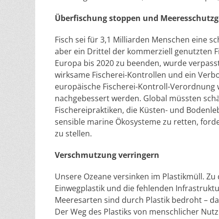
Überfischung stoppen und Meeresschutzg
Fisch sei für 3,1 Milliarden Menschen eine s
aber ein Drittel der kommerziell genutzten F
Europa bis 2020 zu beenden, wurde verpasst
wirksame Fischerei-Kontrollen und ein Verbot
europäische Fischerei-Kontroll-Verordnung 
nachgebessert werden. Global müssten schä
Fischereipraktiken, die Küsten- und Boden
sensible marine Ökosysteme zu retten, ford
zu stellen.
Verschmutzung verringern
Unsere Ozeane versinken im Plastikmüll. Z
Einwegplastik und die fehlenden Infrastrukt
Meeresarten sind durch Plastik bedroht – d
Der Weg des Plastiks von menschlicher Nutzu