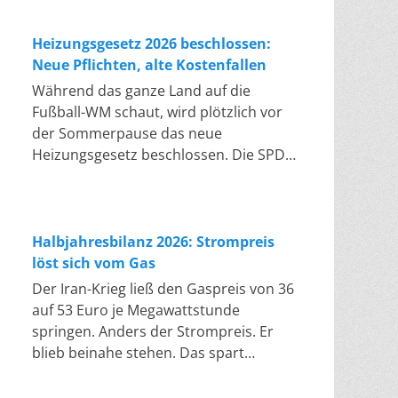
damit bei etwa 70 Gigawatt. Das
hier Gefahren für die Branche. Das
gesetzliche Zwischenziel von 84
Bundesumweltministerium hat den
Heizungsgesetz 2026 beschlossen:
Gigawatt zum Jahresende ist außer
Entwurf zur Novelle des
Neue Pflichten, alte Kostenfallen
Reichweite. Allerdings wächst auch der
Kreislaufwirtschaftsgesetzes (KrWG) in
Während das ganze Land auf die
Fördertopf nicht mit, da er gesetzlich
die Anhörung gegeben. Bis zum 7.
Fußball-WM schaut, wird plötzlich vor
gedeckelt ist. Vor den Ausschreibungen
August haben Verbände und Länder
der Sommerpause das neue
staut sich deshalb eine immer länger
die Möglichkeit, Stellung zu nehmen. Im
Heizungsgesetz beschlossen. Die SPD
werdende Schlange baureifer Projekte.
Januar 2027 soll das Kabinett eine
selbst nennt es eine Verschlechterung
Bis Jahresende dürfte sie nach
Entscheidung treffen. Formal setzt der
und die erste Klage kam schon vor dem
Branchenschätzungen ein Volumen
Entwurf zwei EU-Richtlinien um.
Beschluss. Der Bundestag hat am
erreichen, das einem Drittel aller
Tatsächlich enthält er jedoch eine
Freitag das
Halbjahresbilanz 2026: Strompreis
bereits in Deutschland laufenden
Grundsatzentscheidung, über die in
Gebäudemodernisierungsgesetz mit
löst sich vom Gas
Windräder entspricht. Wer bei einer
der Branche seit Jahren gestritten wird:
323 zu 271 Stimmen beschlossen. Der
Der Iran-Krieg ließ den Gaspreis von 36
Ausschreibung leer ausgeht, versucht
Demnach soll chemisches Recycling
Bundesrat stimmte noch am selben
auf 53 Euro je Megawattstunde
in der nächsten Runde erneut und
künftig gleichrangig neben dem
Tag zu, am letzten Sitzungstag vor der
springen. Anders der Strompreis. Er
bietet dann billiger, um zum Zug zu
klassischen werkstofflichen Recycling
Sommerpause. Das Gesetz ist das neue
blieb beinahe stehen. Das spart
kommen. So fallen die Preise von
stehen. Nach deutscher Statistik
„Heizungsgesetz“ und löst das Gesetz
Milliarden. Doch laut Fraunhofer ISE
Runde zu Runde und inzwischen unter
recycelt Deutschland gut zwei Drittel
der Ampel-Regierung ab. Die Pflicht,
zahlen wir noch zu viel: Was fehlt, sind