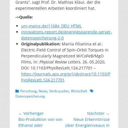
Grants“, sagt Prof. Dr. Mathias Kläui, der die
experimentellen Arbeiten koordiniert hat.
->Quelle:
uni-mainz.de/11684_DEU_HTML
innovations-report.de/energiesparende-server-
datenspeicherung-2-0
Originalpublikation:
Mariia Filianina et al.:
Electric-Field Control of Spin-Orbit Torques in
Perpendicularly Magnetized W/CoFeB/MgO
Films, in:
Physical Review Letters
, 26. 05.2020,
DOI: 10.1103/PhysRevLett.124.217701 –
https://journals.aps.org/prl/abstract/10.1103/P
hysRevLett.124.217701
Kategorien
Schlagworte
Forschung
,
News
,
Verbraucher
,
Wirtschaft
Datenspeicherung
Beitragsnavigation
← Vorheriger
Nächster →
Vorheriger
Nächster
Bio-Produktion von von
Neue Erkenntnisse
Beitrag:
Beitrag:
Ethanol oder
über Energieniveaus in