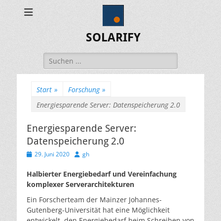
SOLARIFY
Suchen
nach:
Start
»
Forschung
»
Energiesparende Server: Datenspeicherung 2.0
Energiesparende Server:
Datenspeicherung 2.0
Veröffentlicht
Autor
29. Juni 2020
gh
am
Halbierter Energiebedarf und Vereinfachung
komplexer Serverarchitekturen
Ein Forscherteam der Mainzer Johannes-
Gutenberg-Universität hat eine Möglichkeit
entwickelt, den Energiebedarf beim Schreiben von