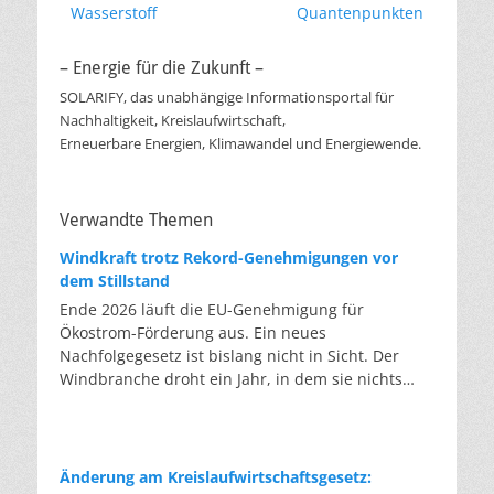
Wasserstoff
Quantenpunkten
– Energie für die Zukunft –
SOLARIFY, das unabhängige Informationsportal für
Nachhaltigkeit, Kreislaufwirtschaft,
Erneuerbare Energien, Klimawandel und Energiewende.
Verwandte Themen
Windkraft trotz Rekord-Genehmigungen vor
dem Stillstand
Ende 2026 läuft die EU-Genehmigung für
Ökostrom-Förderung aus. Ein neues
Nachfolgegesetz ist bislang nicht in Sicht. Der
Windbranche droht ein Jahr, in dem sie nichts
Neues anfangen kann. Jahrelang scheiterte die
Windkraft an schleppenden Genehmigungen.
Dieses Problem hat die Politik tatsächlich gelöst,
die Verfahren laufen heute deutlich schneller. Die
Änderung am Kreislaufwirtschaftsgesetz: