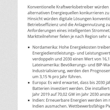
Konventionelle Kraftwerksbetreiber würden e
alternativen Energiequellen konkurrieren zu 
Hinsicht würden digitale Lösungen konventio
Betriebseffizienz und die Anlagennutzung z
Anforderungen eines intelligenten Stromne
Marktteilnehmer fielen je nach Region sehr u
Nordamerika: Hohe Energiekosten treibe
Energiedienstleistungs- und Leistungsvert
verdoppeln und 2030 einen Wert von 16,17
Lateinamerika: Bevölkerungs- und BIP-Wa
Industrialisierung, werden den Prognosen
um 3,15 % pro Jahr führen.
Europa: Es wird erwartet, dass bis 2030 jä
Batterien investiert werden. Die installi
Jahr 2019 auf 70,02 GW im Jahr 2030 anste
Indien: Erneuerbare Energien werden im 
Indien ausmachen. Wettbewerbsfähige PV-