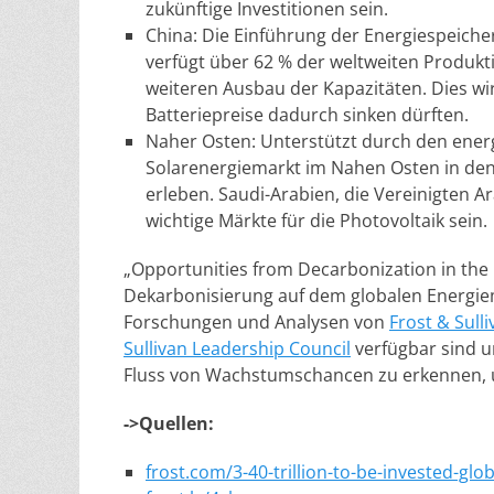
zukünftige Investitionen sein.
China: Die Einführung der Energiespeiche
verfügt über 62 % der weltweiten Produkti
weiteren Ausbau der Kapazitäten. Dies w
Batteriepreise dadurch sinken dürften.
Naher Osten: Unterstützt durch den energ
Solarenergiemarkt im Nahen Osten in den 
erleben. Saudi-Arabien, die Vereinigten A
wichtige Märkte für die Photovoltaik sein.
„Opportunities from Decarbonization in the
Dekarbonisierung auf dem globalen Energiem
Forschungen und Analysen von
Frost & Sull
Sullivan Leadership Council
verfügbar sind u
Fluss von Wachstumschancen zu erkennen, um
->Quellen:
frost.com/3-40-trillion-to-be-invested-glo