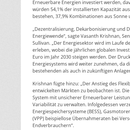
Erneuerbare Energien investiert werden, davo
würden 54,1% der installierten Kapazität au
bestehen, 37,9% Kombinationen aus Sonne 
„Dezentralisierung, Dekarbonisierung und Dig
Energiewende“, sagte Vasanth Krishnan, Senio
Sullivan. „Der Energiesektor wird im Laufe 
erleben, wobei die jährlichen globalen Invest
Euro im Jahr 2030 steigen werden. Der Druck
Energiesystems wird weiter zunehmen, da die
bestehenden als auch in zukünftigen Anlagen
Krishnan fügte hinzu: „Der Anstieg des Flexi
entwickelten Märkten zu beobachten ist. Di
System mit unsicherer Erneuerbarer Leistu
Variabilität zu verwalten. Infolgedessen ve
Energiespeichersysteme (BESS), Gasmotoren, 
(VPP) beispiellose Übernahmeraten bei Ve
Endverbrauchern“.