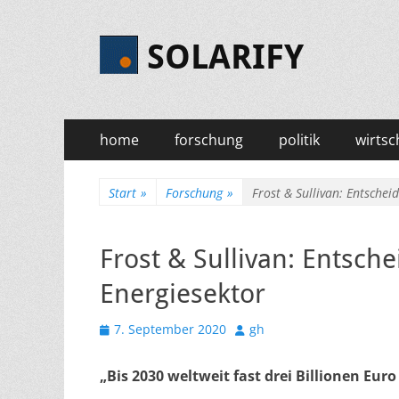
SOLARIFY
Primäres
Zum
home
forschung
politik
wirtsc
Inhalt
Menü
springen
Start
»
Forschung
»
Frost & Sullivan: Entschei
Frost & Sullivan: Entsch
Energiesektor
Veröffentlicht
Autor
7. September 2020
gh
am
„Bis 2030
weltweit
fast drei Billionen Eur