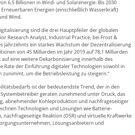
n 6,5 Billionen in Wind- und Solarenergie. Bis 2030
s Erneuerbaren Energien (einschließlich Wasserkraft)
und Wind.
italisierung sind die drei Hauptpfeiler der globalen
r Research Analyst, Industrial Practice, bei Frost &
des Jahrzehnts ein starkes Wachstum der Dezentralisierung
itionen von 45 Milliarden im Jahr 2019 auf 78,1 Milliarden
 auf eine weitere Dekarbonisierung innerhalb des
 Rate der Einführung digitaler Technologien sowohl in
 zunimmt, um die Betriebsleistung zu steigern.“
bilitätsbedarfs ist der bedeutendste Trend, der in den
e Systembetreiber geraten zunehmend unter Druck, das
ng, abnehmender Kohleproduktion und nachfrageseitiger
rzeichnen Technologien und Lösungen wie Batterie-
nachfrageseitige Reaktion (DSR) und virtuelle Kraftwerke
rsorgungsunternehmen, Lösungsanbietern und