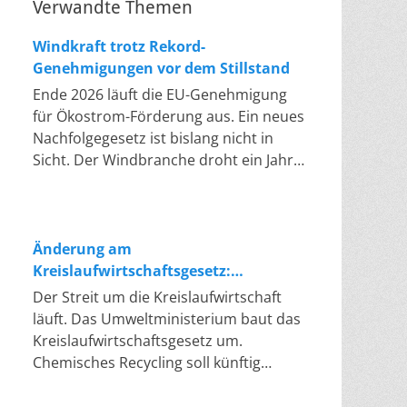
Verwandte Themen
Windkraft trotz Rekord-
Genehmigungen vor dem Stillstand
Ende 2026 läuft die EU-Genehmigung
für Ökostrom-Förderung aus. Ein neues
Nachfolgegesetz ist bislang nicht in
Sicht. Der Windbranche droht ein Jahr,
in dem sie nichts Neues anfangen kann.
Jahrelang scheiterte die Windkraft an
schleppenden Genehmigungen. Dieses
Problem hat die Politik tatsächlich
Änderung am
gelöst, die Verfahren laufen heute
Kreislaufwirtschaftsgesetz:
deutlich schneller. Die Halbjahresbilanz
Chemisches Recycling soll Lücke
Der Streit um die Kreislaufwirtschaft
der Branche bestätigt dieses Muster:
füllen
läuft. Das Umweltministerium baut das
So viele Windräder wie nie zuvor
Kreislaufwirtschaftsgesetz um.
wurden genehmigt, doch im ersten
Chemisches Recycling soll künftig
Halbjahr gingen netto nur rund zwei
gleichrangig neben dem klassischen
Gigawatt ans Netz. Der Bestand liegt
Recycling stehen. Die Entsorger sehen