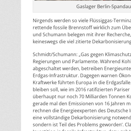
Gaslager Berlin-Spandau
Nirgends werden so viele Flüssiggas-Termina
rettende fossile Brennstoff wirklich zum Übe
und Schumann belegen mit ihrer Recherche, 
keineswegs die viel zitierte Dekarbonisierung 
Schmidt/Schumann: „Gas gegen Klimaschutz –
Regierungen und Parlamente. Während Kohle
abgeschaltet werden, betreiben Energieun
Erdgas-Infrastruktur. Dagegen warnen Ökon
Kraftwerke führten Europa in die Erdgasfal
bleiben soll, wie im 2016 ratifizierten Par
überhaupt nur noch 70 Milliarden Tonnen Ko
gerade mal den Emissionen von 16 Jahren mi
rechnen die Energieexperten des Deutsche In
eine vollständige Dekarbonisierung notwendig
sondern ist Teil des Problems geworden‘. Cla