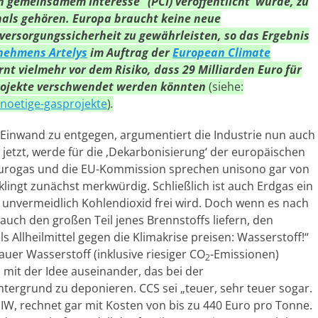
on gemeinsamem Interesse” (PCI) veröffentlicht wurde, zu
als gehören. Europa braucht keine neue
versorgungssicherheit zu gewährleisten, so das Ergebnis
nehmens Artelys
im Auftrag der
European Climate
rnt vielmehr vor dem Risiko, dass 29 Milliarden Euro für
projekte verschwendet werden könnten
(siehe:
noetige-gasprojekte
)
.
 Einwand zu entgegen, argumentiert die Industrie nun auch
 jetzt, werde für die ‚Dekarbonisierung‘ der europäischen
Eurogas und die EU-Kommission sprechen unisono gar von
lingt zunächst merkwürdig. Schließlich ist auch Erdgas ein
unvermeidlich Kohlendioxid frei wird. Doch wenn es nach
 auch den großen Teil jenes Brennstoffs liefern, den
Allheilmittel gegen die Klimakrise preisen: Wasserstoff!“
auer Wasserstoff (inklusive riesiger CO
-Emissionen)
2
 mit der Idee auseinander, das bei der
tergrund zu deponieren. CCS sei „teuer, sehr teuer sogar.
IW, rechnet gar mit Kosten von bis zu 440 Euro pro Tonne.