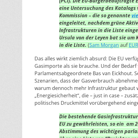
(PCI). Die EU-Bürgerbeauftragte 
eine Untersuchung des Katalogs 
Kommission – die so genannte
vi
eingeleitet, nachdem grüne Akti
Infrastrukturen in die Liste ein
Ursula von der Leyen bat sie um
in die Liste.
(
Sam Morgan
auf
EUR
Das alles wirkt ziemlich absurd: Die EU verfüg
Gasimporte als sie brauche. Und der Bedarf 
Parlamentsabgeordnete Bas van Eickhout. Sel
Szenarien, dass der Gasverbrauch abnehmen w
warum dennoch mehr Infrastruktur gebaut we
„Energiesicherheit“, die – just in case – zu
politisches Druckmittel vorübergehend eing
Die bestehende Gasinfrastruktur 
EU zu gewährleisten, so ein am 20
Abstimmung des wichtigen parlam