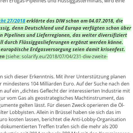
hören Erdgas-Pipelines und Flüssiggasterminals, wird eine
ht 27/2018
erklärte das DIW schon am 04.07.2018, die
lüssig, denn Deutschland und Europa verfügten schon über
 Pipelines und Lieferregionen, das weiter diversifiziert
ll durch Flüssiggaslieferungen ergänzt werden könne.
 europäische Erdgasversorgung seien damit krisenfest.
gen
(siehe: solarify.eu/2018/07/04/231-diw-zweite-
 sich dieser Erkenntnis. Mit ihrer Unterstützung planen
r mindestens 104 Milliarden Euro. Auf der Suche nach den
n auf ein „dichtes Geflecht der interessierten Industrie mit
igur vom Gas als geostrategisches Machtinstrument, das
umente gelten lässt. Für diesen Zweck operieren die Öl-
r Lobbyisten. Allein in Brüssel haben sie sich das im
ro kosten lassen, berichtet die Anti-Lobby-Organisation
ell dokumentierten Treffen trafen sich die mehr als 200