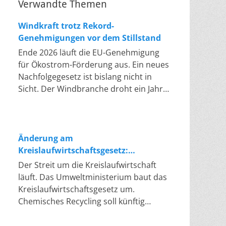
Verwandte Themen
Windkraft trotz Rekord-
Genehmigungen vor dem Stillstand
Ende 2026 läuft die EU-Genehmigung
für Ökostrom-Förderung aus. Ein neues
Nachfolgegesetz ist bislang nicht in
Sicht. Der Windbranche droht ein Jahr,
in dem sie nichts Neues anfangen kann.
Jahrelang scheiterte die Windkraft an
schleppenden Genehmigungen. Dieses
Problem hat die Politik tatsächlich
Änderung am
gelöst, die Verfahren laufen heute
Kreislaufwirtschaftsgesetz:
deutlich schneller. Die Halbjahresbilanz
Chemisches Recycling soll Lücke
Der Streit um die Kreislaufwirtschaft
der Branche bestätigt dieses Muster:
füllen
läuft. Das Umweltministerium baut das
So viele Windräder wie nie zuvor
Kreislaufwirtschaftsgesetz um.
wurden genehmigt, doch im ersten
Chemisches Recycling soll künftig
Halbjahr gingen netto nur rund zwei
gleichrangig neben dem klassischen
Gigawatt ans Netz. Der Bestand liegt
Recycling stehen. Die Entsorger sehen