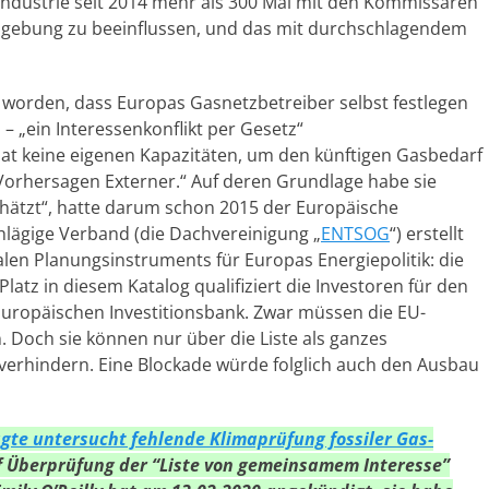
lindustrie seit 2014 mehr als 300 Mal mit den Kommissaren
zgebung zu beeinflussen, und das mit durchschlagendem
 worden, dass Europas Gasnetzbetreiber selbst festlegen
 – „ein Interessenkonflikt per Gesetz“
t keine eigenen Kapazitäten, um den künftigen Gasbedarf
e Vorhersagen Externer.“ Auf deren Grundlage habe sie
hätzt“, hatte darum schon 2015 der Europäische
lägige Verband (die Dachvereinigung „
ENTSOG
“) erstellt
alen Planungsinstruments für Europas Energiepolitik: die
Platz in diesem Katalog qualifiziert die Investoren für den
uropäischen Investitionsbank. Zwar müssen die EU-
Doch sie können nur über die Liste als ganzes
verhindern. Eine Blockade würde folglich auch den Ausbau
gte untersucht fehlende Klimaprüfung fossiler Gas-
f Überprüfung der “Liste von gemeinsamem Interesse”