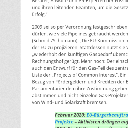
Berater, Anwälte und PR-Experten der Fossi
und ihren leitenden Beamten, um die Geset
Erfolg.“
2009 sei so per Verordnung festgeschrieben
dürfen, wie viele Pipelines gebraucht werden
(Schmidt/Schumann). „Die EU-Kommission ha
der EU zu projizieren. Stattdessen nutzt si
„wiederholt den künftigen Gasbedarf übersc
Rechnungshof gerügt. Mehr noch: Der einsch
auch den Entwurf für den Gas-Teil des zentr
Liste der „Projects of Common Interest“. Ein 
Bezug von Fördergeldern und Krediten der E
Parlamentarier dem ihre Zustimmung geben. 
abstimmen und nicht einzelne Gas-Projekte 
von Wind- und Solarkraft bremsen.
Februar 2020:
EU-Bürgerbeauftra
Projekte
– Aktivisten drängen au