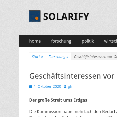
SOLARIFY
Primäres
Zum
home
forschung
politik
wirtsc
Inhalt
Menü
springen
Start
»
Forschung
»
Geschäftsinteressen vor 
Geschäftsinteressen vo
Veröffentlicht
Autor
4. Oktober 2020
gh
am
Der große Streit ums Erdgas
Die Kommission habe mehrfach den Bedarf a