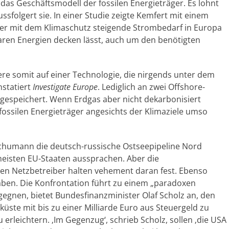
r das Geschäftsmodell der fossilen Energieträger. Es lohnt
ussfolgert sie. In einer Studie zeigte Kemfert mit einem
der mit dem Klimaschutz steigende Strombedarf in Europa
aren Energien decken lässt, auch um den benötigten
re somit auf einer Technologie, die nirgends unter dem
nstatiert
Investigate Europe
. Lediglich an zwei Offshore-
gespeichert. Wenn Erdgas aber nicht dekarbonisiert
ossilen Energieträger angesichts der Klimaziele umso
t/Schumann die deutsch-russische Ostseepipeline Nord
meisten EU-Staaten aussprachen. Aber die
n Netzbetreiber halten vehement daran fest. Ebenso
ben. Die Konfrontation führt zu einem „paradoxen
gnen, bietet Bundesfinanzminister Olaf Scholz an, den
ste mit bis zu einer Milliarde Euro aus Steuergeld zu
erleichtern. ‚Im Gegenzug‘, schrieb Scholz, sollen ‚die USA