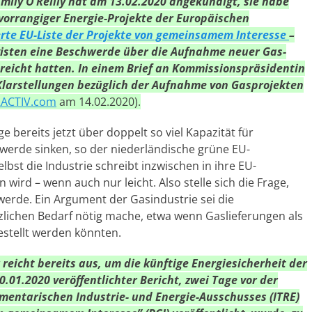
Emily O’Reilly hat am 13.02.2020 angekündigt, sie habe
vorrangiger Energie-Projekte der Europäischen
erte EU-Liste der Projekte von gemeinsamem Interesse
–
visten eine Beschwerde über die Aufnahme neuer Gas-
gereicht hatten. In einem Brief an Kommissionspräsidentin
 Klarstellungen bezüglich der Aufnahme von Gasprojekten
ACTIV.com
am 14.02.2020).
e bereits jetzt über doppelt so viel Kapazität für
werde sinken, so der niederländische grüne EU-
bst die Industrie schreibt inzwischen in ihre EU-
ird – wenn auch nur leicht. Also stelle sich die Frage,
rde. Ein Argument der Gasindustrie sei die
sätzlichen Bedarf nötig mache, etwa wenn Gaslieferungen als
estellt werden könnten.
reicht bereits aus, um die künftige Energiesicherheit der
.01.2020 veröffentlichter Bericht, zwei Tage vor der
entarischen Industrie- und Energie-Ausschusses (ITRE)