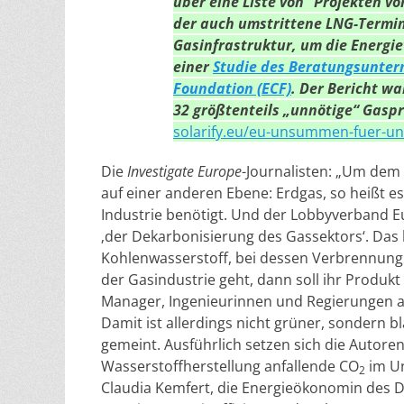
über eine Liste von “Projekten v
der auch umstrittene LNG-Termin
Gasinfrastruktur, um die Energie
einer
Studie des Beratungsunter
Foundation (ECF)
. Der Bericht wa
32 größtenteils „unnötige“ Gas
solarify.eu/eu-unsummen-fuer-un
Die
Investigate Europe
-Journalisten: „Um dem
auf einer anderen Ebene: Erdgas, so heißt es
Industrie benötigt. Und der Lobbyverband 
‚der Dekarbonisierung des Gassektors‘. Das k
Kohlenwasserstoff, bei dessen Verbrennung 
der Gasindustrie geht, dann soll ihr Produkt
Manager, Ingenieurinnen und Regierungen als 
Damit ist allerdings nicht grüner, sondern bl
gemeint. Ausführlich setzen sich die Autoren
Wasserstoffherstellung anfallende CO
im Un
2
Claudia Kemfert, die Energieökonomin des D