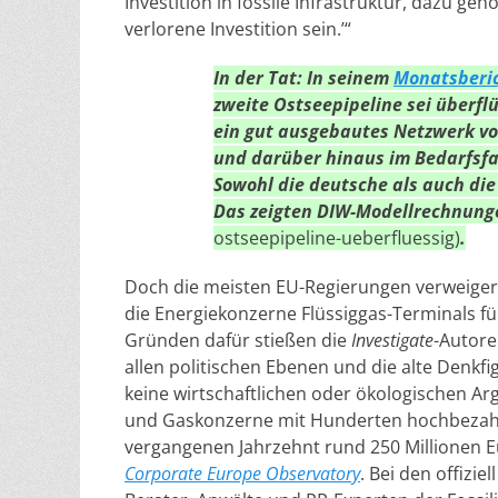
Investition in fossile Infrastruktur, dazu ge
verlorene Investition sein.’“
In der Tat: In seinem
Monatsberic
zweite Ostseepipeline sei überf
ein gut ausgebautes Netzwerk von
und darüber hinaus im Bedarfsfa
Sowohl die deutsche als auch die
Das zeigten DIW-Modellrechnun
ostseepipeline-ueberfluessig)
.
Doch die meisten EU-Regierungen verweigern
die Energiekonzerne Flüssiggas-Terminals fü
Gründen dafür stießen die
Investigate
-Autore
allen politischen Ebenen und die alte Denkf
keine wirtschaftlichen oder ökologischen Arg
und Gaskonzerne mit Hunderten hochbezahlte
vergangenen Jahrzehnt rund 250 Millionen Eu
Corporate Europe Observatory
. Bei den offizi