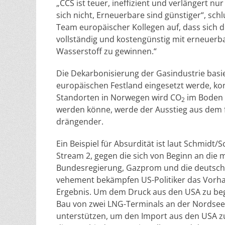
„CCS ist teuer, ineffizient und verlängert nu
sich nicht, Erneuerbare sind günstiger“, schl
Team europäischer Kollegen auf, dass sich 
vollständig und kostengünstig mit erneuerb
Wasserstoff zu gewinnen.“
Die Dekarbonisierung der Gasindustrie basie
europäischen Festland eingesetzt werde, ko
Standorten in Norwegen wird CO
im Boden 
2
werden könne, werde der Ausstieg aus dem f
drängender.
Ein Beispiel für Absurdität ist laut Schmid
Stream 2, gegen die sich von Beginn an die 
Bundesregierung, Gazprom und die deutsche
vehement bekämpfen US-Politiker das Vorha
Ergebnis. Um dem Druck aus den USA zu bege
Bau von zwei LNG-Terminals an der Nordseekü
unterstützen, um den Import aus den USA zu 