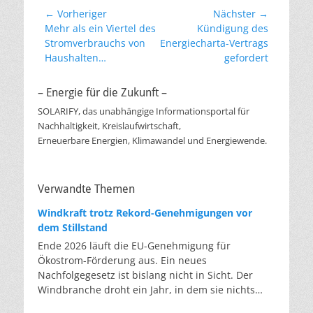
Beitragsnavigation
← Vorheriger
Nächster →
Vorheriger
Nächster
Mehr als ein Viertel des
Kündigung des
Beitrag:
Beitrag:
Stromverbrauchs von
Energiecharta-Vertrags
Haushalten…
gefordert
– Energie für die Zukunft –
SOLARIFY, das unabhängige Informationsportal für
Nachhaltigkeit, Kreislaufwirtschaft,
Erneuerbare Energien, Klimawandel und Energiewende.
Verwandte Themen
Windkraft trotz Rekord-Genehmigungen vor
dem Stillstand
Ende 2026 läuft die EU-Genehmigung für
Ökostrom-Förderung aus. Ein neues
Nachfolgegesetz ist bislang nicht in Sicht. Der
Windbranche droht ein Jahr, in dem sie nichts
Neues anfangen kann. Jahrelang scheiterte die