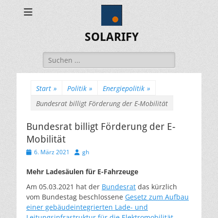
SOLARIFY
Suchen
nach:
Start
»
Politik
»
Energiepolitik
»
Bundesrat billigt Förderung der E-Mobilität
Bundesrat billigt Förderung der E-
Mobilität
Veröffentlicht
Autor
6. März 2021
gh
am
Mehr Ladesäulen für E-Fahrzeuge
Am 05.03.2021 hat der
Bundesrat
das kürzlich
vom Bundestag beschlossene
Gesetz zum Aufbau
einer gebäudeintegrierten Lade- und
Leitungsinfrastruktur für die Elektromobilität