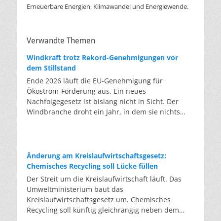
Erneuerbare Energien, Klimawandel und Energiewende.
Verwandte Themen
Windkraft trotz Rekord-Genehmigungen vor
dem Stillstand
Ende 2026 läuft die EU-Genehmigung für
Ökostrom-Förderung aus. Ein neues
Nachfolgegesetz ist bislang nicht in Sicht. Der
Windbranche droht ein Jahr, in dem sie nichts
Neues anfangen kann. Jahrelang scheiterte die
Windkraft an schleppenden Genehmigungen.
Dieses Problem hat die Politik tatsächlich gelöst,
die Verfahren laufen heute deutlich schneller. Die
Änderung am Kreislaufwirtschaftsgesetz:
Halbjahresbilanz der Branche bestätigt dieses
Chemisches Recycling soll Lücke füllen
Muster: So viele Windräder wie nie zuvor wurden
Der Streit um die Kreislaufwirtschaft läuft. Das
genehmigt, doch im ersten Halbjahr gingen netto
Umweltministerium baut das
nur rund zwei Gigawatt ans Netz. Der Bestand
Kreislaufwirtschaftsgesetz um. Chemisches
liegt damit bei etwa 70 Gigawatt. Das gesetzliche
Recycling soll künftig gleichrangig neben dem
Zwischenziel von 84 Gigawatt zum Jahresende ist
klassischen Recycling stehen. Die Entsorger sehen