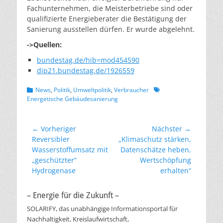
Fachunternehmen, die Meisterbetriebe sind oder
qualifizierte Energieberater die Bestätigung der
Sanierung ausstellen dürfen. Er wurde abgelehnt.
->Quellen:
bundestag.de/hib=mod454590
dip21.bundestag.de/1926559
Kategorien
Schlagworte
News
,
Politik
,
Umweltpolitik
,
Verbraucher
Energetische Gebäudesanierung
Beitragsnavigation
← Vorheriger
Nächster →
Vorheriger
Nächster
Reversibler
„Klimaschutz stärken,
Beitrag:
Beitrag:
Wasserstoffumsatz mit
Datenschätze heben,
„geschützter“
Wertschöpfung
Hydrogenase
erhalten“
– Energie für die Zukunft –
SOLARIFY, das unabhängige Informationsportal für
Nachhaltigkeit, Kreislaufwirtschaft,