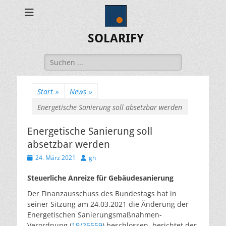
SOLARIFY
Suchen
nach:
Start
»
News
»
Energetische Sanierung soll absetzbar werden
Energetische Sanierung soll
absetzbar werden
Veröffentlicht
Autor
24. März 2021
gh
am
Steuerliche Anreize für Gebäudesanierung
Der Finanzausschuss des Bundestags hat in
seiner Sitzung am 24.03.2021 die Änderung der
Energetischen Sanierungsmaßnahmen-
Verordnung (
19/26559
) beschlossen, berichtet der