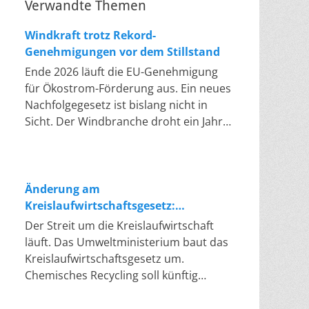
Verwandte Themen
Windkraft trotz Rekord-
Genehmigungen vor dem Stillstand
Ende 2026 läuft die EU-Genehmigung
für Ökostrom-Förderung aus. Ein neues
Nachfolgegesetz ist bislang nicht in
Sicht. Der Windbranche droht ein Jahr,
in dem sie nichts Neues anfangen kann.
Jahrelang scheiterte die Windkraft an
schleppenden Genehmigungen. Dieses
Problem hat die Politik tatsächlich
Änderung am
gelöst, die Verfahren laufen heute
Kreislaufwirtschaftsgesetz:
deutlich schneller. Die Halbjahresbilanz
Chemisches Recycling soll Lücke
Der Streit um die Kreislaufwirtschaft
der Branche bestätigt dieses Muster:
füllen
läuft. Das Umweltministerium baut das
So viele Windräder wie nie zuvor
Kreislaufwirtschaftsgesetz um.
wurden genehmigt, doch im ersten
Chemisches Recycling soll künftig
Halbjahr gingen netto nur rund zwei
gleichrangig neben dem klassischen
Gigawatt ans Netz. Der Bestand liegt
Recycling stehen. Die Entsorger sehen