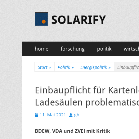
SOLARIFY
Primäres
Zum
home
forschung
politik
wirtsc
Inhalt
Menü
springen
Start
»
Politik
»
Energiepolitik
»
Einbaupflic
Einbaupflicht für Kartenl
Ladesäulen problematis
Veröffentlicht
Autor
11. Mai 2021
gh
am
BDEW, VDA und ZVEI mit Kritik