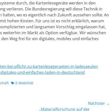
hlsysteme durch, die Kartenlesegeräte werden in den
ng verlieren. Die Bundesregierung will diese Technik in
halten, wo es eigentlich nach Zukunft aussehen sollte: An
mit hohen Kosten. Für uns ist es nicht erklärlich, warum
 komplizierten und langsamen Vorschlag eingelassen hat,
s weiterhin im Markt als Option verfügbar. Wir wünschen
 den Weg frei für ein digitales, mobiles und einfaches
n-bei-pflicht-zu-kartenlesegeraeten-in-ladesaeulen
digitales-und-einfaches-laden-in-deutschland
Schlagworte
schaft
E-Mobilität
Nächster →
Nächster
„Materialforschung auf dem Holzweg“