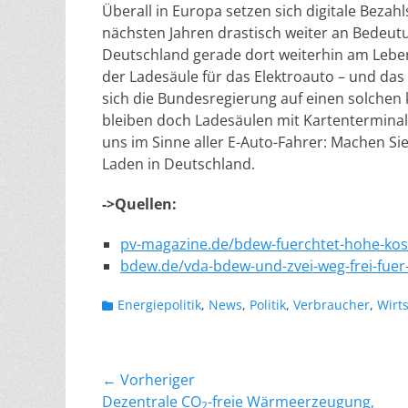
Überall in Europa setzen sich digitale Beza
nächsten Jahren drastisch weiter an Bedeutu
Deutschland gerade dort weiterhin am Leben 
der Ladesäule für das Elektroauto – und das 
sich die Bundesregierung auf einen solchen
bleiben doch Ladesäulen mit Kartenterminal
uns im Sinne aller E-Auto-Fahrer: Machen Sie
Laden in Deutschland.
->Quellen:
pv-magazine.de/bdew-fuerchtet-hohe-koste
bdew.de/vda-bdew-und-zvei-weg-frei-fuer-
Kategorien
Energiepolitik
,
News
,
Politik
,
Verbraucher
,
Wirt
Beitragsnavigation
← Vorheriger
Vorheriger
Dezentrale CO
-freie Wärmeerzeugung,
2