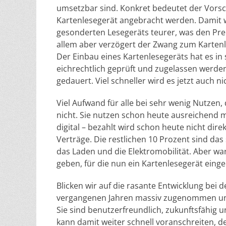
umsetzbar sind. Konkret bedeutet der Vorsc
Kartenlesegerät angebracht werden. Damit 
gesonderten Lesegeräts teurer, was den Pre
allem aber verzögert der Zwang zum Kartenl
Der Einbau eines Kartenlesegeräts hat es in
eichrechtlich geprüft und zugelassen werden
gedauert. Viel schneller wird es jetzt auch n
Viel Aufwand für alle bei sehr wenig Nutze
nicht. Sie nutzen schon heute ausreichend m
digital – bezahlt wird schon heute nicht dir
Verträge. Die restlichen 10 Prozent sind da
das Laden und die Elektromobilität. Aber wa
geben, für die nun ein Kartenlesegerät ein
Blicken wir auf die rasante Entwicklung bei 
vergangenen Jahren massiv zugenommen und
Sie sind benutzerfreundlich, zukunftsfähig
kann damit weiter schnell voranschreiten, d