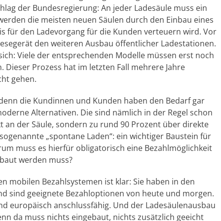
hlag der Bundesregierung: An jeder Ladesäule muss ein
werden die meisten neuen Säulen durch den Einbau eines
is für den Ladevorgang für die Kunden verteuern wird. Vor
esegerät den weiteren Ausbau öffentlicher Ladestationen.
 sich: Viele der entsprechenden Modelle müssen erst noch
. Dieser Prozess hat im letzten Fall mehrere Jahre
icht gehen.
n, denn die Kundinnen und Kunden haben den Bedarf gar
oderne Alternativen. Die sind nämlich in der Regel schon
ekt an der Säule, sondern zu rund 90 Prozent über direkte
s sogenannte „spontane Laden“: ein wichtiger Baustein für
rum muss es hierfür obligatorisch eine Bezahlmöglichkeit
gebaut werden muss?
den mobilen Bezahlsystemen ist klar: Sie haben in den
 sind geeignete Bezahloptionen von heute und morgen.
 und europäisch anschlussfähig. Und der Ladesäulenausbau
enn da muss nichts eingebaut, nichts zusätzlich geeicht