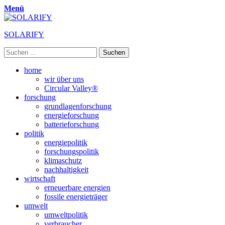
Menü
SOLARIFY
Suchen
nach:
Primäres
Zum
home
Inhalt
wir über uns
Menü
springen
Circular Valley®
forschung
grundlagenforschung
energieforschung
batterieforschung
politik
energiepolitik
forschungspolitik
klimaschutz
nachhaltigkeit
wirtschaft
erneuerbare energien
fossile energieträger
umwelt
umweltpolitik
verbraucher