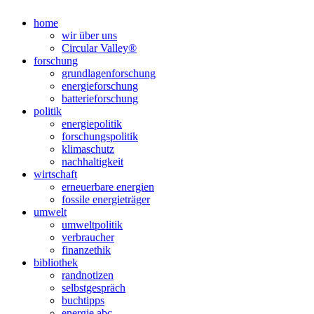
Nach
oben
home
scrollen
wir über uns
Circular Valley®
forschung
grundlagenforschung
energieforschung
batterieforschung
politik
energiepolitik
forschungspolitik
klimaschutz
nachhaltigkeit
wirtschaft
erneuerbare energien
fossile energieträger
umwelt
umweltpolitik
verbraucher
finanzethik
bibliothek
randnotizen
selbstgespräch
buchtipps
energie abc