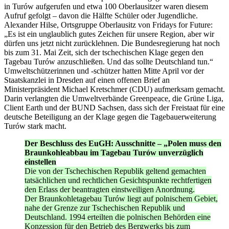
in Turów aufgerufen und etwa 100 Oberlausitzer waren diesem
Aufruf gefolgt – davon die Hälfte Schüler oder Jugendliche.
Alexander Hilse, Ortsgruppe Oberlausitz von Fridays for Future:
„Es ist ein unglaublich gutes Zeichen für unsere Region, aber wir
dürfen uns jetzt nicht zurücklehnen. Die Bundesregierung hat noch
bis zum 31. Mai Zeit, sich der tschechischen Klage gegen den
Tagebau Turów anzuschließen. Und das sollte Deutschland tun.“
Umweltschützerinnen und -schützer hatten Mitte April vor der
Staatskanzlei in Dresden auf einen offenen Brief an
Ministerpräsident Michael Kretschmer (CDU) aufmerksam gemacht.
Darin verlangten die Umweltverbände Greenpeace, die Grüne Liga,
Client Earth und der BUND Sachsen, dass sich der Freistaat für eine
deutsche Beteiligung an der Klage gegen die Tagebauerweiterung
Turów stark macht.
Der Beschluss des EuGH: Ausschnitte – „Polen muss den
Braunkohleabbau im Tagebau Turów unverzüglich
einstellen
Die von der Tschechischen Republik geltend gemachten
tatsächlichen und rechtlichen Gesichtspunkte rechtfertigen
den Erlass der beantragten einstweiligen Anordnung.
Der Braunkohletagebau Turów liegt auf polnischem Gebiet,
nahe der Grenze zur Tschechischen Republik und
Deutschland. 1994 erteilten die polnischen Behörden eine
Konzession für den Betrieb des Bergwerks bis zum