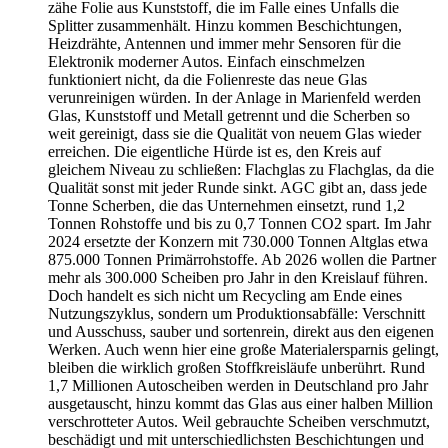
zähe Folie aus Kunststoff, die im Falle eines Unfalls die
Splitter zusammenhält. Hinzu kommen Beschichtungen,
Heizdrähte, Antennen und immer mehr Sensoren für die
Elektronik moderner Autos. Einfach einschmelzen
funktioniert nicht, da die Folienreste das neue Glas
verunreinigen würden. In der Anlage in Marienfeld werden
Glas, Kunststoff und Metall getrennt und die Scherben so
weit gereinigt, dass sie die Qualität von neuem Glas wieder
erreichen. Die eigentliche Hürde ist es, den Kreis auf
gleichem Niveau zu schließen: Flachglas zu Flachglas, da die
Qualität sonst mit jeder Runde sinkt. AGC gibt an, dass jede
Tonne Scherben, die das Unternehmen einsetzt, rund 1,2
Tonnen Rohstoffe und bis zu 0,7 Tonnen CO2 spart. Im Jahr
2024 ersetzte der Konzern mit 730.000 Tonnen Altglas etwa
875.000 Tonnen Primärrohstoffe. Ab 2026 wollen die Partner
mehr als 300.000 Scheiben pro Jahr in den Kreislauf führen.
Doch handelt es sich nicht um Recycling am Ende eines
Nutzungszyklus, sondern um Produktionsabfälle: Verschnitt
und Ausschuss, sauber und sortenrein, direkt aus den eigenen
Werken. Auch wenn hier eine große Materialersparnis gelingt,
bleiben die wirklich großen Stoffkreisläufe unberührt. Rund
1,7 Millionen Autoscheiben werden in Deutschland pro Jahr
ausgetauscht, hinzu kommt das Glas aus einer halben Million
verschrotteter Autos. Weil gebrauchte Scheiben verschmutzt,
beschädigt und mit unterschiedlichsten Beschichtungen und