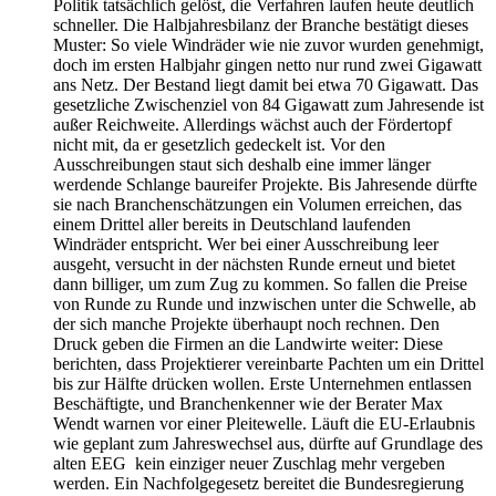
Politik tatsächlich gelöst, die Verfahren laufen heute deutlich
schneller. Die Halbjahresbilanz der Branche bestätigt dieses
Muster: So viele Windräder wie nie zuvor wurden genehmigt,
doch im ersten Halbjahr gingen netto nur rund zwei Gigawatt
ans Netz. Der Bestand liegt damit bei etwa 70 Gigawatt. Das
gesetzliche Zwischenziel von 84 Gigawatt zum Jahresende ist
außer Reichweite. Allerdings wächst auch der Fördertopf
nicht mit, da er gesetzlich gedeckelt ist. Vor den
Ausschreibungen staut sich deshalb eine immer länger
werdende Schlange baureifer Projekte. Bis Jahresende dürfte
sie nach Branchenschätzungen ein Volumen erreichen, das
einem Drittel aller bereits in Deutschland laufenden
Windräder entspricht. Wer bei einer Ausschreibung leer
ausgeht, versucht in der nächsten Runde erneut und bietet
dann billiger, um zum Zug zu kommen. So fallen die Preise
von Runde zu Runde und inzwischen unter die Schwelle, ab
der sich manche Projekte überhaupt noch rechnen. Den
Druck geben die Firmen an die Landwirte weiter: Diese
berichten, dass Projektierer vereinbarte Pachten um ein Drittel
bis zur Hälfte drücken wollen. Erste Unternehmen entlassen
Beschäftigte, und Branchenkenner wie der Berater Max
Wendt warnen vor einer Pleitewelle. Läuft die EU-Erlaubnis
wie geplant zum Jahreswechsel aus, dürfte auf Grundlage des
alten EEG kein einziger neuer Zuschlag mehr vergeben
werden. Ein Nachfolgegesetz bereitet die Bundesregierung