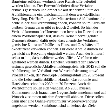
Bausteine auflösen, wodurch neue Kunststoffe gefertigt
werden können. Der Entwurf definiert diese Verfahren
erstmals gesetzlich und ordnet sie auf der dritten Stufe der
Abfallhierarchie ein, gleichrangig mit dem werkstofflichen
Recycling. Die Hoffnung des Ministeriums: Abfallströme, die
heute in der Müllverbrennung enden, könnten so im Kreislauf
bleiben. Genau daran gibt es jedoch Zweifel. So hielt der
Verband kommunaler Unternehmen bereits im Dezember in
einem Positionspapier fest, dass es „keine überzeugenden
Demonstrationen” dafür gebe, dass chemische Verfahren
gemischte Kunststoffabfälle aus Haus- und Geschäftsmüll
ökoeffizient verwerten können. Für diese Abfälle dürften sie
gar nicht als Recycling eingestuft werden. Auch der Entwurf
selbst mahnt, dass etablierte werkstoffliche Verfahren nicht
gefährdet werden dürfen. Daneben verankert der Entwurf
erstmals gesetzliche Abfallvermeidungsziele. Bis 2045 soll die
Abfallmenge im Verhältnis zur Wirtschaftsleistung um 40
Prozent sinken, der Pro-Kopf-Siedlungsabfall um 20 Prozent
und die Lebensmittelabfälle in Handel, Gastronomie und
Haushalten schon bis 2030 um 30 Prozent. Auch die
Wertstoffhöfe sollen sich wandeln. Ab 2033 müssen
Kommunen noch brauchbare Gegenstände annehmen und auf
Wunsch zusammen mit dem Sperrmüll abholen. Diese sollen
dann über eine Online-Plattform zur Wiederverwendung
angeboten werden. Sanktionen sind an keines der Ziele