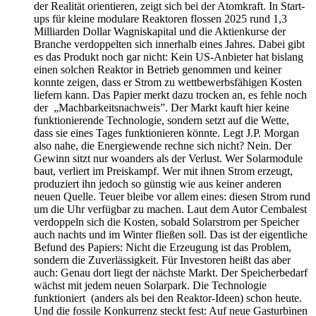
der Realität orientieren, zeigt sich bei der Atomkraft. In Start-
ups für kleine modulare Reaktoren flossen 2025 rund 1,3
Milliarden Dollar Wagniskapital und die Aktienkurse der
Branche verdoppelten sich innerhalb eines Jahres. Dabei gibt
es das Produkt noch gar nicht: Kein US-Anbieter hat bislang
einen solchen Reaktor in Betrieb genommen und keiner
konnte zeigen, dass er Strom zu wettbewerbsfähigen Kosten
liefern kann. Das Papier merkt dazu trocken an, es fehle noch
der „Machbarkeitsnachweis”. Der Markt kauft hier keine
funktionierende Technologie, sondern setzt auf die Wette,
dass sie eines Tages funktionieren könnte. Legt J.P. Morgan
also nahe, die Energiewende rechne sich nicht? Nein. Der
Gewinn sitzt nur woanders als der Verlust. Wer Solarmodule
baut, verliert im Preiskampf. Wer mit ihnen Strom erzeugt,
produziert ihn jedoch so günstig wie aus keiner anderen
neuen Quelle. Teuer bleibe vor allem eines: diesen Strom rund
um die Uhr verfügbar zu machen. Laut dem Autor Cembalest
verdoppeln sich die Kosten, sobald Solarstrom per Speicher
auch nachts und im Winter fließen soll. Das ist der eigentliche
Befund des Papiers: Nicht die Erzeugung ist das Problem,
sondern die Zuverlässigkeit. Für Investoren heißt das aber
auch: Genau dort liegt der nächste Markt. Der Speicherbedarf
wächst mit jedem neuen Solarpark. Die Technologie
funktioniert (anders als bei den Reaktor-Ideen) schon heute.
Und die fossile Konkurrenz steckt fest: Auf neue Gasturbinen