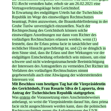
EU-Recht verstoßen habe, erhob sie am 26.02.2021 eine
Vertragsverletzungsklage beim Gerichtshof.
In Erwartung des endgültigen Urteils hat die Tschechische
Republik im Wege des einstweiligen Rechtsschutzes
beantragt, Polen anzuweisen, die Braunkohleförderung in der
Grube Turów unverzüglich einzustellen. Nach der
Rechtsprechung des Gerichtshofs können solche
einstweiligen Anordnungen nur dann vom Richter des
vorläufigen Rechtsschutzes erlassen werden, wenn (1)
feststeht, dass ihr Erlass prima facie in tatsächlicher und
rechtlicher Hinsicht gerechtfertigt ist, und (2) sie dringlich in
dem Sinne sind, dass ihr Erlass und ihre Wirkungen vor der
endgültigen Entscheidung erforderlich sein müssen, um eine
schwere und nicht wiedergutzumachende Beeinträchtigung
der Interessen des Antragstellers zu vermeiden.Der Richter im
Verfahren des vorläufigen Rechtsschutzes nimmt
gegebenenfalls auch eine Abwägung der widerstreitenden
Interessen vor.
Mit Beschluss vom heutigen Tag hat die Vizepräsidentin
des Gerichtshofs, Frau Rosario Silva de Lapuerta, dem
Antrag der Tschechischen Republik stattgegeben
.
Was
erstens
die Voraussetzung eines Anscheinsbeweises
anbelangt, so weist die Vizepräsidentin darauf hin, dass prima
facie nicht ausgeschlossen werden kann, dass die polnischen
Rechtsvorschriften gegen die Anforderungen der UVP-