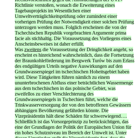
Richtlinie verstoßen, wonach die Erweiterung eines
Tagebauprojekts im Wesentlichen einer
Umweltverträglichkeitsprüfung oder zumindest einer
vorherigen Prüfung der Notwendigkeit einer solchen Prüfung
unterzogen werden muss. Folglich erscheinen die von der
Tschechischen Republik vorgebrachten Argumente prima
facie als stichhaltig. Die Voraussetzung des Vorliegens eines
Anscheinsbeweises ist daher erfüllt.
Was
zweitens
die Voraussetzung der Dringlichkeit angeht, so
erscheint es hinreichend wahrscheinlich, dass die Fortsetzung
der Braunkohleförderung im Bergwerk Turów bis zum Erlass
des endgültigen Urteils negative Auswirkungen auf den
Grundwasserspiegel im tschechischen Hoheitsgebiet haben
wird. Diese Tätigkeiten führen nämlich zu einem
ununterbrochenen Abfluss einer beträchtlichen Wassermenge
aus dem tschechischen in das polnische Gebiet, was
zweifellos zu einer Verschlechterung des
Grundwasserspiegels in Tschechien führt, welche die
Trinkwasserversorgung der von den betroffenen Gewässern
abhängigen Bevölkerung gefährden könnte. Die
Vizepräsidentin hält diese Schäden für schwerwiegend….
Schließlich ist das Vorsorgeprinzip zu berücksichtigen, das
eine der Grundlagen der Politik der Europäischen Union für
ein hohes Schutzniveau im Bereich der Umwelt ist. Unter