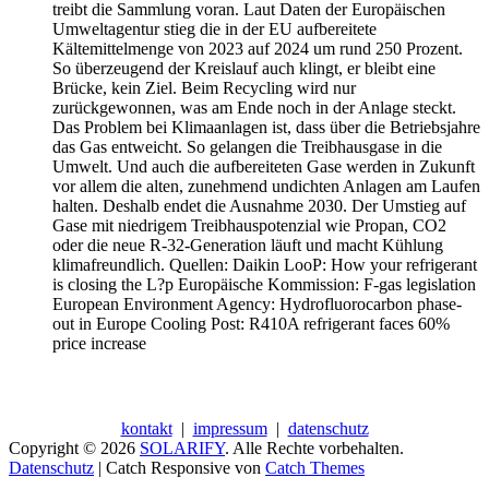
treibt die Sammlung voran. Laut Daten der Europäischen
Umweltagentur stieg die in der EU aufbereitete
Kältemittelmenge von 2023 auf 2024 um rund 250 Prozent.
So überzeugend der Kreislauf auch klingt, er bleibt eine
Brücke, kein Ziel. Beim Recycling wird nur
zurückgewonnen, was am Ende noch in der Anlage steckt.
Das Problem bei Klimaanlagen ist, dass über die Betriebsjahre
das Gas entweicht. So gelangen die Treibhausgase in die
Umwelt. Und auch die aufbereiteten Gase werden in Zukunft
vor allem die alten, zunehmend undichten Anlagen am Laufen
halten. Deshalb endet die Ausnahme 2030. Der Umstieg auf
Gase mit niedrigem Treibhauspotenzial wie Propan, CO2
oder die neue R-32-Generation läuft und macht Kühlung
klimafreundlich. Quellen: Daikin LooP: How your refrigerant
is closing the L?p Europäische Kommission: F-gas legislation
European Environment Agency: Hydrofluorocarbon phase-
out in Europe Cooling Post: R410A refrigerant faces 60%
price increase
kontakt
|
impressum
|
datenschutz
Copyright © 2026
SOLARIFY
. Alle Rechte vorbehalten.
Datenschutz
| Catch Responsive von
Catch Themes