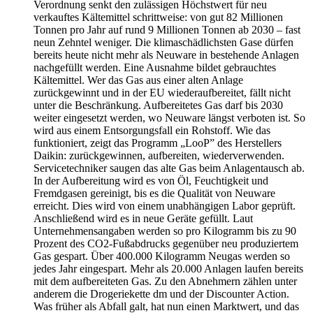
Verordnung senkt den zulässigen Höchstwert für neu
verkauftes Kältemittel schrittweise: von gut 82 Millionen
Tonnen pro Jahr auf rund 9 Millionen Tonnen ab 2030 – fast
neun Zehntel weniger. Die klimaschädlichsten Gase dürfen
bereits heute nicht mehr als Neuware in bestehende Anlagen
nachgefüllt werden. Eine Ausnahme bildet gebrauchtes
Kältemittel. Wer das Gas aus einer alten Anlage
zurückgewinnt und in der EU wiederaufbereitet, fällt nicht
unter die Beschränkung. Aufbereitetes Gas darf bis 2030
weiter eingesetzt werden, wo Neuware längst verboten ist. So
wird aus einem Entsorgungsfall ein Rohstoff. Wie das
funktioniert, zeigt das Programm „LooP” des Herstellers
Daikin: zurückgewinnen, aufbereiten, wiederverwenden.
Servicetechniker saugen das alte Gas beim Anlagentausch ab.
In der Aufbereitung wird es von Öl, Feuchtigkeit und
Fremdgasen gereinigt, bis es die Qualität von Neuware
erreicht. Dies wird von einem unabhängigen Labor geprüft.
Anschließend wird es in neue Geräte gefüllt. Laut
Unternehmensangaben werden so pro Kilogramm bis zu 90
Prozent des CO2-Fußabdrucks gegenüber neu produziertem
Gas gespart. Über 400.000 Kilogramm Neugas werden so
jedes Jahr eingespart. Mehr als 20.000 Anlagen laufen bereits
mit dem aufbereiteten Gas. Zu den Abnehmern zählen unter
anderem die Drogeriekette dm und der Discounter Action.
Was früher als Abfall galt, hat nun einen Marktwert, und das