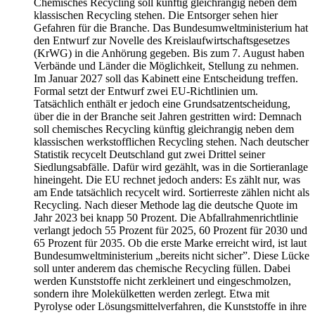
Chemisches Recycling soll künftig gleichrangig neben dem
klassischen Recycling stehen. Die Entsorger sehen hier
Gefahren für die Branche. Das Bundesumweltministerium hat
den Entwurf zur Novelle des Kreislaufwirtschaftsgesetzes
(KrWG) in die Anhörung gegeben. Bis zum 7. August haben
Verbände und Länder die Möglichkeit, Stellung zu nehmen.
Im Januar 2027 soll das Kabinett eine Entscheidung treffen.
Formal setzt der Entwurf zwei EU-Richtlinien um.
Tatsächlich enthält er jedoch eine Grundsatzentscheidung,
über die in der Branche seit Jahren gestritten wird: Demnach
soll chemisches Recycling künftig gleichrangig neben dem
klassischen werkstofflichen Recycling stehen. Nach deutscher
Statistik recycelt Deutschland gut zwei Drittel seiner
Siedlungsabfälle. Dafür wird gezählt, was in die Sortieranlage
hineingeht. Die EU rechnet jedoch anders: Es zählt nur, was
am Ende tatsächlich recycelt wird. Sortierreste zählen nicht als
Recycling. Nach dieser Methode lag die deutsche Quote im
Jahr 2023 bei knapp 50 Prozent. Die Abfallrahmenrichtlinie
verlangt jedoch 55 Prozent für 2025, 60 Prozent für 2030 und
65 Prozent für 2035. Ob die erste Marke erreicht wird, ist laut
Bundesumweltministerium „bereits nicht sicher”. Diese Lücke
soll unter anderem das chemische Recycling füllen. Dabei
werden Kunststoffe nicht zerkleinert und eingeschmolzen,
sondern ihre Molekülketten werden zerlegt. Etwa mit
Pyrolyse oder Lösungsmittelverfahren, die Kunststoffe in ihre