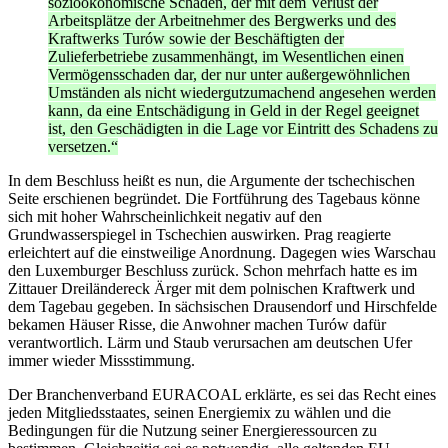
sozioökonomische Schaden, der mit dem Verlust der
Arbeitsplätze der Arbeitnehmer des Bergwerks und des
Kraftwerks Turów sowie der Beschäftigten der
Zulieferbetriebe zusammenhängt, im Wesentlichen einen
Vermögensschaden dar, der nur unter außergewöhnlichen
Umständen als nicht wiedergutzumachend angesehen werden
kann, da eine Entschädigung in Geld in der Regel geeignet
ist, den Geschädigten in die Lage vor Eintritt des Schadens zu
versetzen.“
In dem Beschluss heißt es nun, die Argumente der tschechischen
Seite erschienen begründet. Die Fortführung des Tagebaus könne
sich mit hoher Wahrscheinlichkeit negativ auf den
Grundwasserspiegel in Tschechien auswirken. Prag reagierte
erleichtert auf die einstweilige Anordnung. Dagegen wies Warschau
den Luxemburger Beschluss zurück. Schon mehrfach hatte es im
Zittauer Dreiländereck Ärger mit dem polnischen Kraftwerk und
dem Tagebau gegeben. In sächsischen Drausendorf und Hirschfelde
bekamen Häuser Risse, die Anwohner machen Turów dafür
verantwortlich. Lärm und Staub verursachen am deutschen Ufer
immer wieder Missstimmung.
Der Branchenverband EURACOAL erklärte, es sei das Recht eines
jeden Mitgliedsstaates, seinen Energiemix zu wählen und die
Bedingungen für die Nutzung seiner Energieressourcen zu