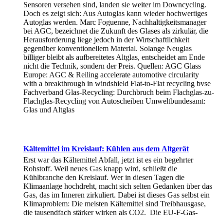
Sensoren versehen sind, landen sie weiter im Downcycling.
Doch es zeigt sich: Aus Autoglas kann wieder hochwertiges
Autoglas werden. Marc Foguenne, Nachhaltigkeitsmanager
bei AGC, bezeichnet die Zukunft des Glases als zirkulär, die
Herausforderung liege jedoch in der Wirtschaftlichkeit
gegenüber konventionellem Material. Solange Neuglas
billiger bleibt als aufbereitetes Altglas, entscheidet am Ende
nicht die Technik, sondern der Preis. Quellen: AGC Glass
Europe: AGC & Reiling accelerate automotive circularity
with a breakthrough in windshield Flat-to-Flat recycling bvse
Fachverband Glas-Recycling: Durchbruch beim Flachglas-zu-
Flachglas-Recycling von Autoscheiben Umweltbundesamt:
Glas und Altglas
Kältemittel im Kreislauf: Kühlen aus dem Altgerät
Erst war das Kältemittel Abfall, jetzt ist es ein begehrter
Rohstoff. Weil neues Gas knapp wird, schließt die
Kühlbranche den Kreislauf. Wer in diesen Tagen die
Klimaanlage hochdreht, macht sich selten Gedanken über das
Gas, das im Inneren zirkuliert. Dabei ist dieses Gas selbst ein
Klimaproblem: Die meisten Kältemittel sind Treibhausgase,
die tausendfach stärker wirken als CO2. Die EU-F-Gas-