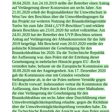
30.04.2020. Am 24.10.2019 stellte der Betreiber einen Antrag
auf Verlängerung dieser Konzession um sechs Jahre. Am
21.01.2020 erließ der Regionaldirektor für Umweltschutz in
Wroc?aw den Beschluss über die Umweltbedingungen für
das Projekt zur weiteren Nutzung der Braunkohlelagerstätte
Turów bis zum Jahr 2044 („UVP-Beschluss“) und erklärte
diesen Beschluss am 23.01.2020 für sofort vollziehbar. Am
24.01.2020 hat der Betreiber den UVP-Beschluss seinem
Antrag auf Verlängerung der Abbaukonzession für das Jahr
2019 beigefügt. Mit Bescheid vom 20.03.2020 erteilte der
polnische Klimaminister die Genehmigung für den
Braunkohleabbau bis 2026. Da die Tschechische Republik
der Auffassung war, dass Polen mit der Erteilung dieser
Genehmigung in mehrfacher Hinsicht gegen EU -Recht
verstoßen habe, befasste sie die Europäische Kommission am
30.09.2020 mit der Angelegenheit. Am 17. Dezember 2020
gab die Kommission eine mit Gründen versehene
Stellungnahme ab, in der sie Polen mehrere Verstöße gegen
EU-Recht vorwarf. Insbesondere vertrat die Kommission die
Auffassung, dass Polen durch den Erlass einer Maßnahme,
die eine Verlängerung der Genehmigung für den
Braunkohleabbau um sechs Jahre ohne Durchführung einer
Umweltverträglichkeitsprüfung erlaubte, gegen die Richtlinie
über die Umweltverträglichkeitsprüfung verstoßen habe. Da
die Tschechische Republik der Ansicht war, dass Polen gegen