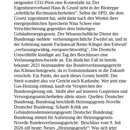
steigenden CO2-Preis eine Kostenfalle ist. Der
Eigentümerverband Haus & Grund sieht in der Biotreppe
„erhebliche Rechtsunsicherheiten”. Selbst die SPD, die dem
Gesetz zugestimmt hat, sieht darin nach den Worten ihrer
energiepolitischen Sprecherin Nina Scheer eine
Verschlechterung gegenüber dem bisherigen
Gebäudeenergiegesetz. Der Wissenschaftliche Dienst des
Bundestags meldete verfassungsrechtliche Zweifel an, und in
der Anhörung nannte Fachanwalt Remo Klinger den Entwurf
„verfassungswidrig, europarechtswidrig“. Die Deutsche
Umwelthilfe kündigte am Tag des Beschlusses eine
Verfassungsbeschwerde an. Ein ähnlicher Fall ist bereits
bekannt: 2021 beanstandete das Bundesverfassungsgericht
das Klimaschutzgesetz, da es Emissionslasten in die Zukunft
verschob. Ein Punkt, der auch dieses Gesetz betrifft. Der
Streit wandert also vor Gericht nach Karlsruhe. Wer jetzt eine
Gas-Heizung einbaut, kauft ein Versprechen der
Bundesregierung mit, bleibt aber auf teureren Gaspreisen und
Versorgungsunsicherheiten allein sitzen. Quellen: Deutscher
Bundestag: Bundestag beschließt Heizungsgesetz-Novelle
Deutscher Bundestag: Scharfe Kritik am
Gebäudemodernisierungsgesetz Deutscher Bundestag:
Bundestag stimmt für Aufsetzung der Heizungsgesetz-
Novelle Bundesverfassungsgericht: Beschluss vom 9. Juli
2026 zdf heute: Neues „Heizungsgesetz“: Was sich jetzt