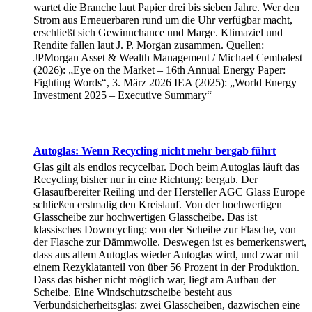
wartet die Branche laut Papier drei bis sieben Jahre. Wer den
Strom aus Erneuerbaren rund um die Uhr verfügbar macht,
erschließt sich Gewinnchance und Marge. Klimaziel und
Rendite fallen laut J. P. Morgan zusammen. Quellen:
JPMorgan Asset & Wealth Management / Michael Cembalest
(2026): „Eye on the Market – 16th Annual Energy Paper:
Fighting Words“, 3. März 2026 IEA (2025): „World Energy
Investment 2025 – Executive Summary“
Autoglas: Wenn Recycling nicht mehr bergab führt
Glas gilt als endlos recycelbar. Doch beim Autoglas läuft das
Recycling bisher nur in eine Richtung: bergab. Der
Glasaufbereiter Reiling und der Hersteller AGC Glass Europe
schließen erstmalig den Kreislauf. Von der hochwertigen
Glasscheibe zur hochwertigen Glasscheibe. Das ist
klassisches Downcycling: von der Scheibe zur Flasche, von
der Flasche zur Dämmwolle. Deswegen ist es bemerkenswert,
dass aus altem Autoglas wieder Autoglas wird, und zwar mit
einem Rezyklatanteil von über 56 Prozent in der Produktion.
Dass das bisher nicht möglich war, liegt am Aufbau der
Scheibe. Eine Windschutzscheibe besteht aus
Verbundsicherheitsglas: zwei Glasscheiben, dazwischen eine