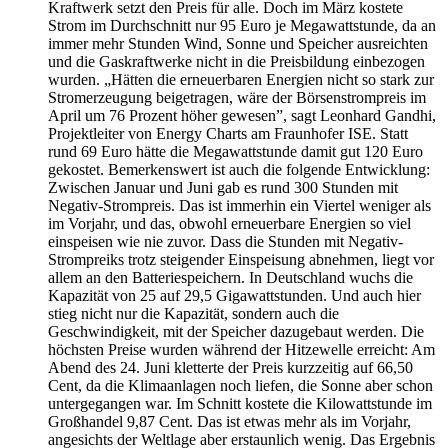
Kraftwerk setzt den Preis für alle. Doch im März kostete
Strom im Durchschnitt nur 95 Euro je Megawattstunde, da an
immer mehr Stunden Wind, Sonne und Speicher ausreichten
und die Gaskraftwerke nicht in die Preisbildung einbezogen
wurden. „Hätten die erneuerbaren Energien nicht so stark zur
Stromerzeugung beigetragen, wäre der Börsenstrompreis im
April um 76 Prozent höher gewesen”, sagt Leonhard Gandhi,
Projektleiter von Energy Charts am Fraunhofer ISE. Statt
rund 69 Euro hätte die Megawattstunde damit gut 120 Euro
gekostet. Bemerkenswert ist auch die folgende Entwicklung:
Zwischen Januar und Juni gab es rund 300 Stunden mit
Negativ-Strompreis. Das ist immerhin ein Viertel weniger als
im Vorjahr, und das, obwohl erneuerbare Energien so viel
einspeisen wie nie zuvor. Dass die Stunden mit Negativ-
Strompreiks trotz steigender Einspeisung abnehmen, liegt vor
allem an den Batteriespeichern. In Deutschland wuchs die
Kapazität von 25 auf 29,5 Gigawattstunden. Und auch hier
stieg nicht nur die Kapazität, sondern auch die
Geschwindigkeit, mit der Speicher dazugebaut werden. Die
höchsten Preise wurden während der Hitzewelle erreicht: Am
Abend des 24. Juni kletterte der Preis kurzzeitig auf 66,50
Cent, da die Klimaanlagen noch liefen, die Sonne aber schon
untergegangen war. Im Schnitt kostete die Kilowattstunde im
Großhandel 9,87 Cent. Das ist etwas mehr als im Vorjahr,
angesichts der Weltlage aber erstaunlich wenig. Das Ergebnis