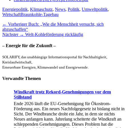
Kategorien
Energiepolitik
,
Klimaschutz
,
News
,
Politik
,
Umweltpolitik
,
Schlagworte
Wirtschaft
Braunkohle-Tagebau
Beitragsnavigation
Vorheriger
← Vorheriger
Buch: „Wie die Menschheit versucht, sich
Beitrag:
abzuschaffen“
Nächster
Nächster →
Welt-Kohleförderung rückläufig
Beitrag:
– Energie für die Zukunft –
SOLARIFY, das unabhängige Informationsportal für Nachhaltigkeit,
Kreislaufwirtschaft,
Erneuerbare Energien, Klimawandel und Energiewende.
Verwandte Themen
Windkraft trotz Rekord-Genehmigungen vor dem
Stillstand
Ende 2026 läuft die EU-Genehmigung für Ökostrom-
Förderung aus. Ein neues Nachfolgegesetz ist bislang nicht in
Sicht. Der Windbranche droht ein Jahr, in dem sie nichts
Neues anfangen kann. Jahrelang scheiterte die Windkraft an
schleppenden Genehmigungen. Dieses Problem hat die