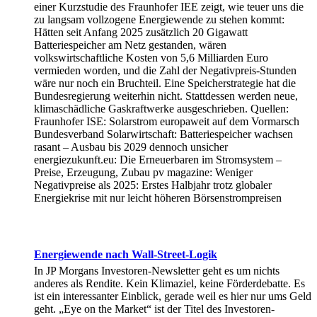
einer Kurzstudie des Fraunhofer IEE zeigt, wie teuer uns die
zu langsam vollzogene Energiewende zu stehen kommt:
Hätten seit Anfang 2025 zusätzlich 20 Gigawatt
Batteriespeicher am Netz gestanden, wären
volkswirtschaftliche Kosten von 5,6 Milliarden Euro
vermieden worden, und die Zahl der Negativpreis-Stunden
wäre nur noch ein Bruchteil. Eine Speicherstrategie hat die
Bundesregierung weiterhin nicht. Stattdessen werden neue,
klimaschädliche Gaskraftwerke ausgeschrieben. Quellen:
Fraunhofer ISE: Solarstrom europaweit auf dem Vormarsch
Bundesverband Solarwirtschaft: Batteriespeicher wachsen
rasant – Ausbau bis 2029 dennoch unsicher
energiezukunft.eu: Die Erneuerbaren im Stromsystem –
Preise, Erzeugung, Zubau pv magazine: Weniger
Negativpreise als 2025: Erstes Halbjahr trotz globaler
Energiekrise mit nur leicht höheren Börsenstrompreisen
Energiewende nach Wall-Street-Logik
In JP Morgans Investoren-Newsletter geht es um nichts
anderes als Rendite. Kein Klimaziel, keine Förderdebatte. Es
ist ein interessanter Einblick, gerade weil es hier nur ums Geld
geht. „Eye on the Market“ ist der Titel des Investoren-