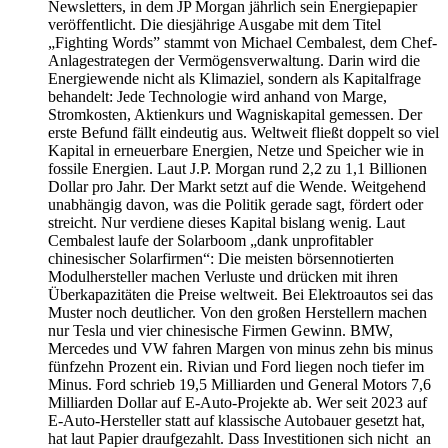
Newsletters, in dem JP Morgan jährlich sein Energiepapier
veröffentlicht. Die diesjährige Ausgabe mit dem Titel
„Fighting Words” stammt von Michael Cembalest, dem Chef-
Anlagestrategen der Vermögensverwaltung. Darin wird die
Energiewende nicht als Klimaziel, sondern als Kapitalfrage
behandelt: Jede Technologie wird anhand von Marge,
Stromkosten, Aktienkurs und Wagniskapital gemessen. Der
erste Befund fällt eindeutig aus. Weltweit fließt doppelt so viel
Kapital in erneuerbare Energien, Netze und Speicher wie in
fossile Energien. Laut J.P. Morgan rund 2,2 zu 1,1 Billionen
Dollar pro Jahr. Der Markt setzt auf die Wende. Weitgehend
unabhängig davon, was die Politik gerade sagt, fördert oder
streicht. Nur verdiene dieses Kapital bislang wenig. Laut
Cembalest laufe der Solarboom „dank unprofitabler
chinesischer Solarfirmen“: Die meisten börsennotierten
Modulhersteller machen Verluste und drücken mit ihren
Überkapazitäten die Preise weltweit. Bei Elektroautos sei das
Muster noch deutlicher. Von den großen Herstellern machen
nur Tesla und vier chinesische Firmen Gewinn. BMW,
Mercedes und VW fahren Margen von minus zehn bis minus
fünfzehn Prozent ein. Rivian und Ford liegen noch tiefer im
Minus. Ford schrieb 19,5 Milliarden und General Motors 7,6
Milliarden Dollar auf E-Auto-Projekte ab. Wer seit 2023 auf
E-Auto-Hersteller statt auf klassische Autobauer gesetzt hat,
hat laut Papier draufgezahlt. Dass Investitionen sich nicht an