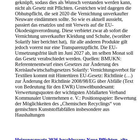
geknüpft, sodass dies als Wunsch verstanden werden kann,
nicht als Gesetz mit Pflichten. Gestrichen wird dagegen die
Obhutspflicht, die seit 2020 die Vernichtung unverkaufter
Neuware eindämmen sollte. So wie es aktuell aussieht,
passiert das ersatzlos und mit Verweis auf die EU-
Ökodesignverordnung. Diese verbietet zwar ab sofort die
Vernichtung unverkaufter Kleidung und Schuhe, (worüber
Solarify hier berichtet hat), für alle anderen Produkte gilt
jedoch vorerst nur eine Transparenzpflicht. Die EU-
Umsetzungsfrist läuft im Juni 2027 ab, im selben Monat soll
das Gesetz verabschiedet werden. Quellen: BMUKN:
Referentenentwurf eines Gesetzes zur Änderung des
Kreislaufwirtschaftsgesetzes Solarify: Vernichtungsverbot für
Textilien kommt mit Hintertüren EU-Gesetz: Richtlinie (…)
zur Änderung der Richtlinie 2008/98/EG über Abfälle (Text
von Bedeutung für den EWR) Umweltbundesamt:
Verwertungsquoten der wichtigsten Abfallarten Verband
Kommunaler Unternehmen e. V.: Positionspapier: Bewertung
der Möglichkeiten des „Chemischen Recyclings“ von
gemischten Kunststoffabfällen insbesondere aus
Haushaltungen
Heizungsgesetz 2026 beschlossen: Neue Pflichten, alte