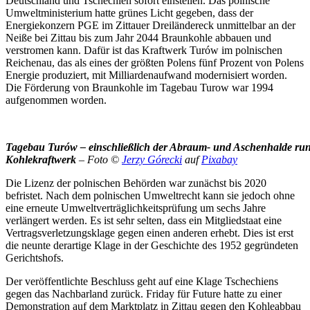
Deutschland und Tschechien sofort einstellen. Das polnische
Umweltministerium hatte grünes Licht gegeben, dass der
Energiekonzern PGE im Zittauer Dreiländereck unmittelbar an der
Neiße bei Zittau bis zum Jahr 2044 Braunkohle abbauen und
verstromen kann. Dafür ist das Kraftwerk Turów im polnischen
Reichenau, das als eines der größten Polens fünf Prozent von Polens
Energie produziert, mit Milliardenaufwand modernisiert worden.
Die Förderung von Braunkohle im Tagebau Turow war 1994
aufgenommen worden.
Tagebau Turów – einschließlich der Abraum- und Aschenhalde run
Kohlekraftwerk
– Foto ©
Jerzy Górecki
auf
Pixabay
Die Lizenz der polnischen Behörden war zunächst bis 2020
befristet. Nach dem polnischen Umweltrecht kann sie jedoch ohne
eine erneute Umweltverträglichkeitsprüfung um sechs Jahre
verlängert werden. Es ist sehr selten, dass ein Mitgliedstaat eine
Vertragsverletzungsklage gegen einen anderen erhebt. Dies ist erst
die neunte derartige Klage in der Geschichte des 1952 gegründeten
Gerichtshofs.
Der veröffentlichte Beschluss geht auf eine Klage Tschechiens
gegen das Nachbarland zurück. Friday für Future hatte zu einer
Demonstration auf dem Marktplatz in Zittau gegen den Kohleabbau