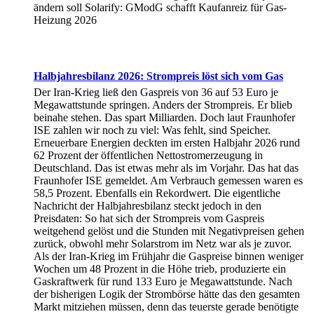
ändern soll Solarify: GModG schafft Kaufanreiz für Gas-
Heizung 2026
Halbjahresbilanz 2026: Strompreis löst sich vom Gas
Der Iran-Krieg ließ den Gaspreis von 36 auf 53 Euro je
Megawattstunde springen. Anders der Strompreis. Er blieb
beinahe stehen. Das spart Milliarden. Doch laut Fraunhofer
ISE zahlen wir noch zu viel: Was fehlt, sind Speicher.
Erneuerbare Energien deckten im ersten Halbjahr 2026 rund
62 Prozent der öffentlichen Nettostromerzeugung in
Deutschland. Das ist etwas mehr als im Vorjahr. Das hat das
Fraunhofer ISE gemeldet. Am Verbrauch gemessen waren es
58,5 Prozent. Ebenfalls ein Rekordwert. Die eigentliche
Nachricht der Halbjahresbilanz steckt jedoch in den
Preisdaten: So hat sich der Strompreis vom Gaspreis
weitgehend gelöst und die Stunden mit Negativpreisen gehen
zurück, obwohl mehr Solarstrom im Netz war als je zuvor.
Als der Iran-Krieg im Frühjahr die Gaspreise binnen weniger
Wochen um 48 Prozent in die Höhe trieb, produzierte ein
Gaskraftwerk für rund 133 Euro je Megawattstunde. Nach
der bisherigen Logik der Strombörse hätte das den gesamten
Markt mitziehen müssen, denn das teuerste gerade benötigte