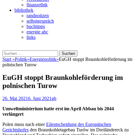
finanzethik
bibliothek
randnotizen
selbstgespräch
buchtipps
energie abc
links
Suchen
Suchen
nach:
Start
»
Politik
»
Energiepolitik
»
EuGH stoppt Braunkohleförderung im
polnischen Turow
EuGH stoppt Braunkohleförderung im
polnischen Turow
Veröffentlicht
Autor
26. Mai 2021
6. Juni 2021
gh
am
Umweltministerium hatte erst im April Abbau bis 2044
verlängert
Polen muss nach einer
Eilentscheidung des Europäischen
Gerichtshofes
den Braunkohletagebau Turów im Dreiländereck zu