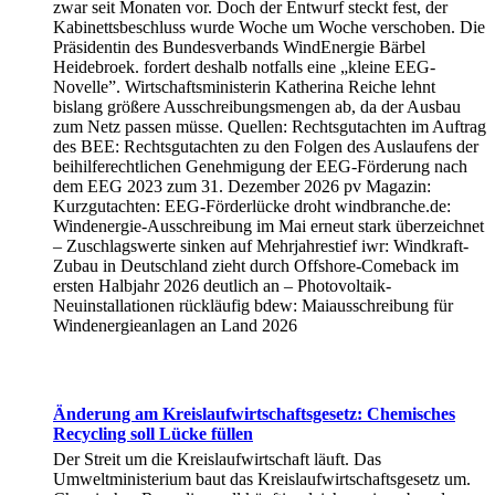
zwar seit Monaten vor. Doch der Entwurf steckt fest, der
Kabinettsbeschluss wurde Woche um Woche verschoben. Die
Präsidentin des Bundesverbands WindEnergie Bärbel
Heidebroek. fordert deshalb notfalls eine „kleine EEG-
Novelle”. Wirtschaftsministerin Katherina Reiche lehnt
bislang größere Ausschreibungsmengen ab, da der Ausbau
zum Netz passen müsse. Quellen: Rechtsgutachten im Auftrag
des BEE: Rechtsgutachten zu den Folgen des Auslaufens der
beihilferechtlichen Genehmigung der EEG-Förderung nach
dem EEG 2023 zum 31. Dezember 2026 pv Magazin:
Kurzgutachten: EEG-Förderlücke droht windbranche.de:
Windenergie-Ausschreibung im Mai erneut stark überzeichnet
– Zuschlagswerte sinken auf Mehrjahrestief iwr: Windkraft-
Zubau in Deutschland zieht durch Offshore-Comeback im
ersten Halbjahr 2026 deutlich an – Photovoltaik-
Neuinstallationen rückläufig bdew: Maiausschreibung für
Windenergieanlagen an Land 2026
Änderung am Kreislaufwirtschaftsgesetz: Chemisches
Recycling soll Lücke füllen
Der Streit um die Kreislaufwirtschaft läuft. Das
Umweltministerium baut das Kreislaufwirtschaftsgesetz um.