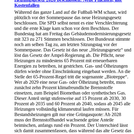
Kostenfallen
Während das ganze Land auf die Fußball-WM schaut, wird
plötzlich vor der Sommerpause das neue Heizungsgesetz
beschlossen. Die SPD selbst nennt es eine Verschlechterung
und die erste Klage kam schon vor dem Beschluss. Der
Bundestag hat am Freitag das Gebäudemodernisierungsgesetz
mit 323 zu 271 Stimmen beschlossen. Der Bundesrat stimmte
noch am selben Tag zu, am letzten Sitzungstag vor der
Sommerpause. Das Gesetz ist das neue „Heizungsgesetz“ und
löst das Gesetz der Ampel-Regierung ab. Die Pflicht, neue
Heizungen zu mindestens 65 Prozent mit erneuerbaren
Energien zu betreiben, ist gestrichen. Gas- und Ölheizungen
dürfen wieder ohne Einschränkung eingebaut werden. An die
Stelle der 65-Prozent-Regel tritt die sogenannte „Biotreppe“.
Wer ab 2029 eine neue Gas- oder Ölheizung betreibt, muss
zunächst zehn Prozent klimafreundliche Brennstoffe
einsetzen, zum Beispiel Biomethan oder synthetisches Gas.
Dieser Anteil steigt stufenweise auf 15 Prozent ab 2030, 30
Prozent ab 2035 und 60 Prozent ab 2040, sodass ab 2045 alle
Heizungen vollständig klimaneutral laufen müssen. Für
Bestandsheizungen gilt nur eine Grüngasquote: Ab 2028
muss der Brennstoffhandel wachsende grüne Anteile
beimischen, anfangs rund ein Prozent. Der Unterschied lässt
sich damit zusammenfassen, dass während das alte Gesetz das