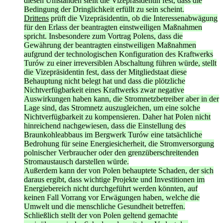
diesen Umständen stellt die Vizepräsidentin fest, dass die
Bedingung der Dringlichkeit erfüllt zu sein scheint.
Drittens
prüft die Vizepräsidentin, ob die Interessenabwägung
für den Erlass der beantragten einstweiligen Maßnahmen
spricht. Insbesondere zum Vortrag Polens, dass die
Gewährung der beantragten einstweiligen Maßnahmen
aufgrund der technologischen Konfiguration des Kraftwerks
Turów zu einer irreversiblen Abschaltung führen würde, stellt
die Vizepräsidentin fest, dass der Mitgliedstaat diese
Behauptung nicht belegt hat und dass die plötzliche
Nichtverfügbarkeit eines Kraftwerks zwar negative
Auswirkungen haben kann, die Stromnetzbetreiber aber in der
Lage sind, das Stromnetz auszugleichen, um eine solche
Nichtverfügbarkeit zu kompensieren. Daher hat Polen nicht
hinreichend nachgewiesen, dass die Einstellung des
Braunkohleabbaus im Bergwerk Turów eine tatsächliche
Bedrohung für seine Energiesicherheit, die Stromversorgung
polnischer Verbraucher oder den grenzüberschreitenden
Stromaustausch darstellen würde.
Außerdem kann der von Polen behauptete Schaden, der sich
daraus ergibt, dass wichtige Projekte und Investitionen im
Energiebereich nicht durchgeführt werden könnten, auf
keinen Fall Vorrang vor Erwägungen haben, welche die
Umwelt und die menschliche Gesundheit betreffen.
Schließlich stellt der von Polen geltend gemachte