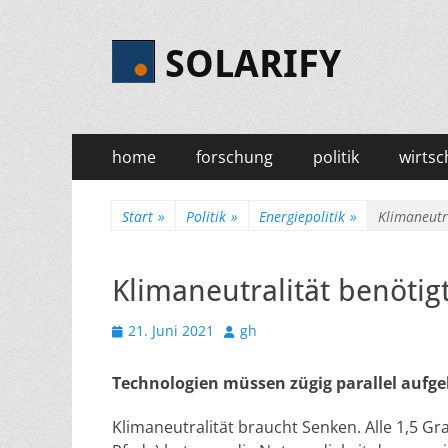
SOLARIFY
Primäres
Zum
home
forschung
politik
wirtsc
Inhalt
Menü
springen
Start
»
Politik
»
Energiepolitik
»
Klimaneutr
Klimaneutralität benöti
Veröffentlicht
Autor
21. Juni 2021
gh
am
Technologien müssen zügig parallel aufg
Klimaneutralität braucht Senken. Alle 1,5 G