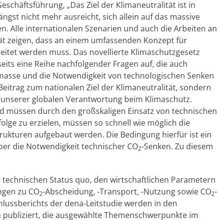
chäftsführung, „Das Ziel der Klimaneutralität ist in
ngst nicht mehr ausreicht, sich allein auf das massive
. Alle internationalen Szenarien und auch die Arbeiten an
tät zeigen, dass an einem umfassenden Konzept für
eitet werden muss. Das novellierte Klimaschutzgesetz
seits eine Reihe nachfolgender Fragen auf, die auch
omasse und die Notwendigkeit von technologischen Senken
Beitrag zum nationalen Ziel der Klimaneutralität, sondern
ng unserer globalen Verantwortung beim Klimaschutz.
d müssen durch den großskaligen Einsatz von technischen
olge zu erzielen, müssen so schnell wie möglich die
trukturen aufgebaut werden. Die Bedingung hierfür ist ein
über die Notwendigkeit technischer CO
-Senken. Zu diesem
2
 technischen Status quo, den wirtschaftlichen Parametern
ngen zu CO
-Abscheidung, -Transport, -Nutzung sowie CO
-
2
2
hlussberichts der dena-Leitstudie werden in den
publiziert, die ausgewählte Themenschwerpunkte im