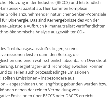
er Nutzung in der Industrie (BECCS) und letztendlich
 -Einspeisekapazität ab. Hier kommen komplexe
 der Größe anzunehmender natürlicher Senken-Potenziale
für Bioenergie. Das sind Kernergebnisse des von der
na-Leitstudie Aufbruch Klimaneutralität veröffentlichten
echno-ökonomische Analyse ausgewählter CO
-
2
 des Treibhausgasausstoßes liegen, so eine
vemissionen leisten dann den Beitrag, die
leichen und einen wahrscheinlich absehbaren Overshoot
zierung, Energieträger- und Technologiewechsel können
und zu Teilen auch prozessbedingte Emissionen
, sollten Emissionen – insbesondere aus
on – abgeschieden und langfristig gebunden werden bzw.
s können neben der reinen Vermeidung von
gative Emissionen über BECCS oder DACCS erreicht