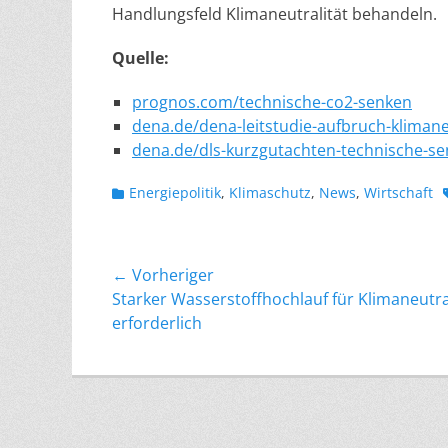
Handlungsfeld Klimaneutralität behandeln.
Quelle:
prognos.com/technische-co2-senken
dena.de/dena-leitstudie-aufbruch-klimane
dena.de/dls-kurzgutachten-technische-s
Kategorien
Energiepolitik
,
Klimaschutz
,
News
,
Wirtschaft
Beitragsnavigation
← Vorheriger
Vorheriger
Starker Wasserstoffhochlauf für Klimaneutra
Beitrag:
erforderlich