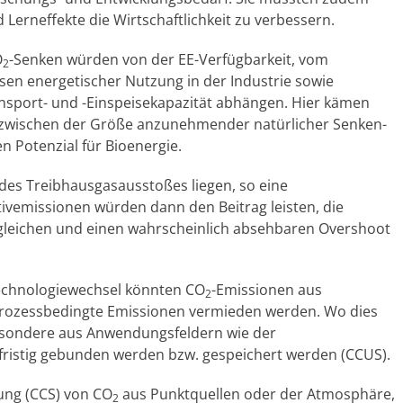
Lerneffekte die Wirtschaftlichkeit zu verbessern.
O
-Senken würden von der EE-Verfügbarkeit, vom
2
en energetischer Nutzung in der Industrie sowie
nsport- und -Einspeisekapazität abhängen. Hier kämen
 zwischen der Größe anzunehmender natürlicher Senken-
 Potenzial für Bioenergie.
 des Treibhausgasausstoßes liegen, so eine
ivemissionen würden dann den Beitrag leisten, die
leichen und einen wahrscheinlich absehbaren Overshoot
 Technologiewechsel könnten CO
-Emissionen aus
2
prozessbedingte Emissionen vermieden werden. Wo dies
sbesondere aus Anwendungsfeldern wie der
ristig gebunden werden bzw. gespeichert werden (CCUS).
ung (CCS) von CO
aus Punktquellen oder der Atmosphäre,
2