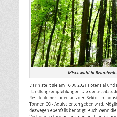
Mischwald in Brandenb
Darin stellt sie am 16.06.2021 Potenzial un
Handlungsempfehlungen. Die dena-Leitstudie
Residualemissionen aus den Sektoren Indust
Tonnen CO
-Äquivalenten geben wird. Mögl
2
deswegen ebenfalls benötigt. Auch wenn die
Verfügung stünden, bestehe noch hoher Fo