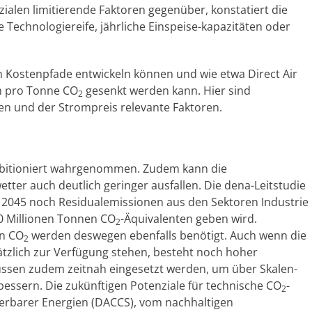
ialen limitierende Faktoren gegenüber, konstatiert die
Technologiereife, jährliche Einspeise-kapazitäten oder
ch Kostenpfade entwickeln können und wie etwa Direct Air
n pro Tonne CO
gesenkt werden kann. Hier sind
2
n und der Strompreis relevante Faktoren.
ambitioniert wahrgenommen. Zudem kann die
er auch deutlich geringer ausfallen. Die dena-Leitstudie
r 2045 noch Residualemissionen aus den Sektoren Industrie
0 Millionen Tonnen CO
-Äquivalenten geben wird.
2
on CO
werden deswegen ebenfalls benötigt. Auch wenn die
2
tzlich zur Verfügung stehen, besteht noch hoher
üssen zudem zeitnah eingesetzt werden, um über Skalen-
rbessern. Die zukünftigen Potenziale für technische CO
-
2
erbarer Energien (DACCS), vom nachhaltigen