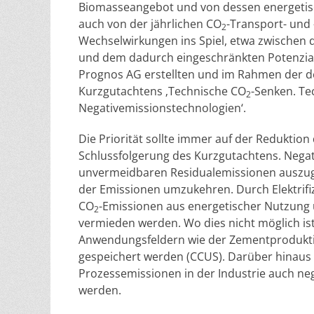
Biomasseangebot und von dessen energetisch
auch von der jährlichen CO
-Transport- und
2
Wechselwirkungen ins Spiel, etwa zwischen
und dem dadurch eingeschränkten Potenzial 
Prognos AG erstellten und im Rahmen der de
Kurzgutachtens ‚Technische CO
-Senken. T
2
Negativemissionstechnologien‘.
Die Priorität sollte immer auf der Reduktion
Schlussfolgerung des Kurzgutachtens. Negati
unvermeidbaren Residualemissionen auszug
der Emissionen umzukehren. Durch Elektrifi
CO
-Emissionen aus energetischer Nutzung 
2
vermieden werden. Wo dies nicht möglich ist
Anwendungsfeldern wie der Zementprodukti
gespeichert werden (CCUS). Darüber hinau
Prozessemissionen in der Industrie auch ne
werden.