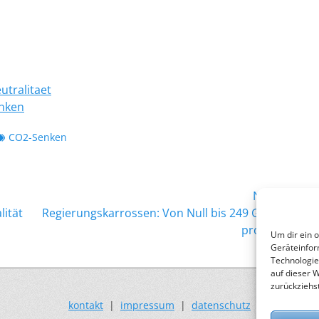
utralitaet
enken
Schlagworte
CO2-Senken
Nächster →
Nächster
lität
Regierungskarrossen: Von Null bis 249 Gramm CO
2
Beitrag:
pro Kilometer
Um dir ein 
Geräteinfor
Technologie
auf dieser 
zurückziehs
kontakt
|
impressum
|
datenschutz