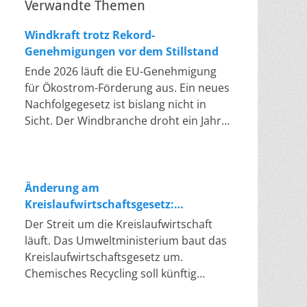
Verwandte Themen
Windkraft trotz Rekord-
Genehmigungen vor dem Stillstand
Ende 2026 läuft die EU-Genehmigung
für Ökostrom-Förderung aus. Ein neues
Nachfolgegesetz ist bislang nicht in
Sicht. Der Windbranche droht ein Jahr,
in dem sie nichts Neues anfangen kann.
Jahrelang scheiterte die Windkraft an
schleppenden Genehmigungen. Dieses
Problem hat die Politik tatsächlich
Änderung am
gelöst, die Verfahren laufen heute
Kreislaufwirtschaftsgesetz:
deutlich schneller. Die Halbjahresbilanz
Chemisches Recycling soll Lücke
Der Streit um die Kreislaufwirtschaft
der Branche bestätigt dieses Muster:
füllen
läuft. Das Umweltministerium baut das
So viele Windräder wie nie zuvor
Kreislaufwirtschaftsgesetz um.
wurden genehmigt, doch im ersten
Chemisches Recycling soll künftig
Halbjahr gingen netto nur rund zwei
gleichrangig neben dem klassischen
Gigawatt ans Netz. Der Bestand liegt
Recycling stehen. Die Entsorger sehen