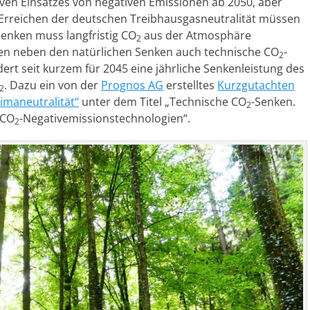
ven Einsatzes von negativen Emissionen ab 2050, aber
Erreichen der deutschen Treibhausgasneutralität müssen
Senken muss langfristig CO
aus der Atmosphäre
2
en neben den natürlichen Senken auch technische CO
-
2
ert seit kurzem für 2045 eine jährliche Senkenleistung des
. Dazu ein von der
Prognos AG
erstelltes
Kurzgutachten
2
imaneutralität“
unter dem Titel „Technische CO
-Senken.
2
 CO
-Negativemissionstechnologien“.
2