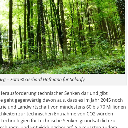
urg
– Foto © Gerhard Hofmann für Solarify
d Herausforderung technischer Senken dar und gibt
 geht gegenwärtig davon aus, dass es im Jahr 2045 noch
rie und Landwirtschaft von mindestens 60 bis 70 Millionen
ichkeiten zur technischen Entnahme von CO2 würden
 Technologien für technische Senken grundsätzlich zur
rschungs- und Entwicklungsbedarf. Sie müssten zudem