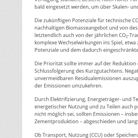
bald eingesetzt werden, um über Skalen- und 
Die zukünftigen Potenziale für technische C
nachhaltigen Biomasseangebot und von dess
letztendlich auch von der jährlichen CO
-Tra
2
komplexe Wechselwirkungen ins Spiel, etwa
Potenziale und dem dadurch eingeschränkten
Die Priorität sollte immer auf der Reduktion
Schlussfolgerung des Kurzgutachtens. Negat
unvermeidbaren Residualemissionen auszug
der Emissionen umzukehren.
Durch Elektrifizierung, Energieträger- und
energetischer Nutzung und zu Teilen auch 
nicht möglich sei, sollten Emissionen – in
Zementproduktion – abgeschieden und langf
Ob Transport, Nutzung (CCU) oder Speicher