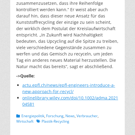
zusammenzusetzen, dass ihre Reihenfolge
kontrolliert werden kann.“ Er weist aber auch
darauf hin, dass dieser neue Ansatz für das
Kunststoffrecycling der einzige zu sein scheint,
der wirklich dem Postulat der Kreislaufwirtschaft
entspricht. „In Zukunft wird Nachhaltigkeit
bedeuten, das Upcycling auf die Spitze zu treiben,
viele verschiedene Gegenstände zusammen zu
werfen und das Gemisch zu recyceln, um jeden
Tag ein anderes neues Material herzustellen. Die
Natur macht das bereits“, sagt er abschließend.
->Quelle:
actu.epfl.ch/news/epfl-engineers-introduce-a-
new-approach-for-recycl/
onlinelibrary.wiley.com/doi/10.1002/adma.2021
04581
Kategorien
Energiepolitik
,
Forschung
,
News
,
Verbraucher
,
Schlagworte
Wirtschaft
Plastik-Recycling