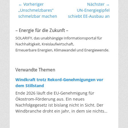
Beitragsnavigation
← Vorheriger
Nächster →
Vorheriger
Nächster
„Unschmelzbares“
UN-Energiegipfel
Beitrag:
Beitrag:
schmelzbar machen
schiebt EE-Ausbau an
– Energie für die Zukunft –
SOLARIFY, das unabhängige Informationsportal für
Nachhaltigkeit, Kreislaufwirtschaft,
Erneuerbare Energien, Klimawandel und Energiewende.
Verwandte Themen
Windkraft trotz Rekord-Genehmigungen vor
dem Stillstand
Ende 2026 läuft die EU-Genehmigung für
Ökostrom-Förderung aus. Ein neues
Nachfolgegesetz ist bislang nicht in Sicht. Der
Windbranche droht ein Jahr, in dem sie nichts
Neues anfangen kann. Jahrelang scheiterte die
Windkraft an schleppenden Genehmigungen.