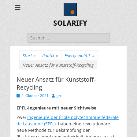
SOLARIFY
Suchen
nach:
Start
»
Politik
»
Energiepolitik
»
Neuer Ansatz für Kunststoff-Recycling
Neuer Ansatz für Kunststoff-
Recycling
Veröffentlicht
Autor
2. Oktober 2021
gh
am
EPFL-Ingenieure mit neuer Sichtweise
Zwei
Ingenieure der École polytechnique fédérale
de Lausanne (
EPFL
)
haben eine revolutionäre
neue Methode zur Bekämpfung der
Plastikverschmutzung entwickelt, indem sie sich