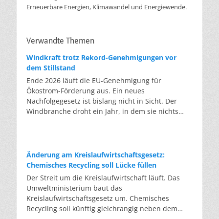
Erneuerbare Energien, Klimawandel und Energiewende.
Verwandte Themen
Windkraft trotz Rekord-Genehmigungen vor
dem Stillstand
Ende 2026 läuft die EU-Genehmigung für
Ökostrom-Förderung aus. Ein neues
Nachfolgegesetz ist bislang nicht in Sicht. Der
Windbranche droht ein Jahr, in dem sie nichts
Neues anfangen kann. Jahrelang scheiterte die
Windkraft an schleppenden Genehmigungen.
Dieses Problem hat die Politik tatsächlich gelöst,
die Verfahren laufen heute deutlich schneller. Die
Änderung am Kreislaufwirtschaftsgesetz:
Halbjahresbilanz der Branche bestätigt dieses
Chemisches Recycling soll Lücke füllen
Muster: So viele Windräder wie nie zuvor wurden
Der Streit um die Kreislaufwirtschaft läuft. Das
genehmigt, doch im ersten Halbjahr gingen netto
Umweltministerium baut das
nur rund zwei Gigawatt ans Netz. Der Bestand
Kreislaufwirtschaftsgesetz um. Chemisches
liegt damit bei etwa 70 Gigawatt. Das gesetzliche
Recycling soll künftig gleichrangig neben dem
Zwischenziel von 84 Gigawatt zum Jahresende ist
klassischen Recycling stehen. Die Entsorger sehen