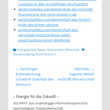
russland-in-den-grundfesten-erschuettert
wintershalldea.com/wintershall-dea-schreibt-
finanzierung-von-nord-stream-2-ab
wintershalldea.com/wintershall-dea-fordert-
ende-des-kriegs-ukraine
wintershalldea.com/wintershall-dea-
verschiebt-entscheidung-ueber-
ausschuettung-einer-dividende
Kategorien
Schlagworte
Energiepolitik
,
News
,
Verbraucher
,
Wirtschaft
Gasversorgung
,
Nord Stream 2
Beitragsnavigation
← Vorheriger
Nächster →
Vorheriger
Nächster
Erderwärmung
Kagome-Metall
Beitrag:
Beitrag:
schwächt Stabilität des
verblüfft Wissenschaft
Monsuns
– Energie für die Zukunft –
SOLARIFY, das unabhängige Informationsportal für
Nachhaltigkeit, Kreislaufwirtschaft,