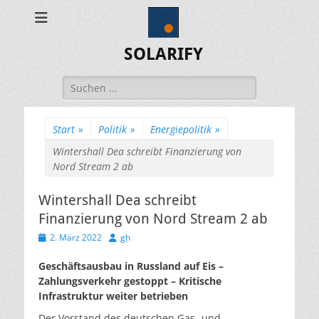
SOLARIFY
Suchen
nach:
Start
»
Politik
»
Energiepolitik
»
Wintershall Dea schreibt Finanzierung von
Nord Stream 2 ab
Wintershall Dea schreibt
Finanzierung von Nord Stream 2 ab
Veröffentlicht
Autor
2. März 2022
gh
am
Geschäftsausbau in Russland auf Eis –
Zahlungsverkehr gestoppt – Kritische
Infrastruktur weiter betrieben
Der Vorstand des deutschen Gas- und