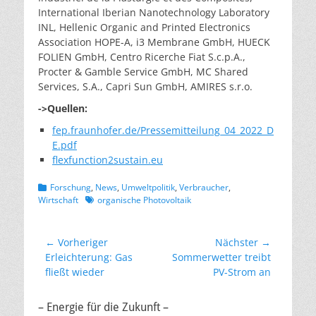
International Iberian Nanotechnology Laboratory
INL, Hellenic Organic and Printed Electronics
Association HOPE-A, i3 Membrane GmbH, HUECK
FOLIEN GmbH, Centro Ricerche Fiat S.c.p.A.,
Procter & Gamble Service GmbH, MC Shared
Services, S.A., Capri Sun GmbH, AMIRES s.r.o.
->Quellen:
fep.fraunhofer.de/Pressemitteilung_04_2022_D
E.pdf
flexfunction2sustain.eu
Kategorien
Forschung
,
News
,
Umweltpolitik
,
Verbraucher
,
Schlagworte
Wirtschaft
organische Photovoltaik
Beitragsnavigation
← Vorheriger
Nächster →
Vorheriger
Nächster
Erleichterung: Gas
Sommerwetter treibt
Beitrag:
Beitrag:
fließt wieder
PV-Strom an
– Energie für die Zukunft –