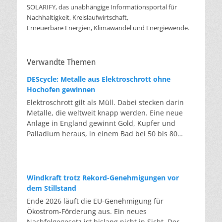
SOLARIFY, das unabhängige Informationsportal für
Nachhaltigkeit, Kreislaufwirtschaft,
Erneuerbare Energien, Klimawandel und Energiewende.
Verwandte Themen
DEScycle: Metalle aus Elektroschrott ohne
Hochofen gewinnen
Elektroschrott gilt als Müll. Dabei stecken darin
Metalle, die weltweit knapp werden. Eine neue
Anlage in England gewinnt Gold, Kupfer und
Palladium heraus, in einem Bad bei 50 bis 80
Grad, statt wie bisher im Hochofen. Klassisches
Metallrecycling schmilzt Leiterplatten und
Kabelreste bei mehreren hundert bis über
tausend Grad ein. Energieintensiv und nur im
Windkraft trotz Rekord-Genehmigungen vor
industriellen Großmaßstab möglich. Das Londoner
dem Stillstand
Start-up DEScycle hat im englischen Teesside eine
Ende 2026 läuft die EU-Genehmigung für
Demonstrationsanlage eröffnet, die ohne diese
Ökostrom-Förderung aus. Ein neues
Hitze auskommt: Ein chemisches Bad löst die
Nachfolgegesetz ist bislang nicht in Sicht. Der