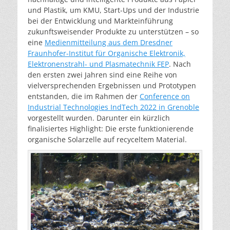
und Plastik, um KMU, Start-Ups und der Industrie
bei der Entwicklung und Markteinführung
zukunftsweisender Produkte zu unterstützen – so
eine
Medienmitteilung aus dem Dresdner
Fraunhofer-Institut für Organische Elektronik,
Elektronenstrahl- und Plasmatechnik FEP
. Nach
den ersten zwei Jahren sind eine Reihe von
vielversprechenden Ergebnissen und Prototypen
entstanden, die im Rahmen der
Conference on
Industrial Technologies IndTech 2022 in Grenoble
vorgestellt wurden. Darunter ein kürzlich
finalisiertes Highlight: Die erste funktionierende
organische Solarzelle auf recyceltem Material.