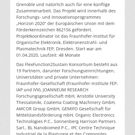
Grenoble und natürlich auch für eine künftige
Zusammenarbeit. Das Projekt wird innerhalb des
Forschungs- und Innovationsprogrammes
„Horizon 2020“ der Europäischen Union mit dem
Förderkennzeichen 862156 gefördert.
Projektkoordinator ist das Fraunhofer-Institut für
Organische Elektronik, Elektronenstrahl- und
Plasmatechnik FEP, Dresden. Start war am
01.04.2020, Laufzeit: 48 Monate
Das FlexFunction2Sustain Konsortium besteht aus
19 Partnern, darunter Forschungseinrichtungen,
Universitäten und private Unternehmen:
Fraunhofer-Gesellschaft (Fraunhofer-Institute FEP,
IAP und IVV), JOANNEUM RESEARCH
Forschungsgesellschaft mbH, Aristotle University
Thessaloniki, Coatema Coating Machinery GmbH,
AMCOR Group GmbH, GEMIFO Gesellschaft für
Mittelstandsförderung mbH, Organic Electronics
Technologies P.C., Sonnenberg Harrison Partners
Sarl., BL Nanobiomed P.C., IPC Centre Technique
Industriel de la Plasturgie et des Composites,