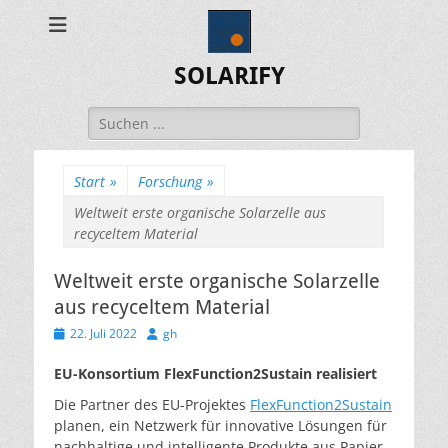
SOLARIFY
Suchen
nach:
Start
»
Forschung
»
Weltweit erste organische Solarzelle aus
recyceltem Material
Weltweit erste organische Solarzelle
aus recyceltem Material
Veröffentlicht
Autor
22. Juli 2022
gh
am
EU-Konsortium FlexFunction2Sustain realisiert
Die Partner des EU-Projektes
FlexFunction2Sustain
planen, ein Netzwerk für innovative Lösungen für
nachhaltige und intelligente Produkte aus Papier