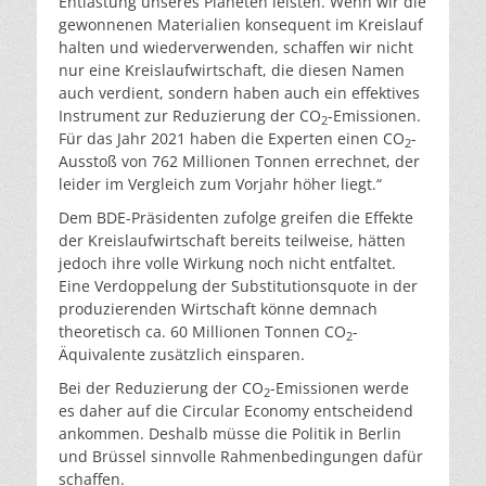
Entlastung unseres Planeten leisten. Wenn wir die
gewonnenen Materialien konsequent im Kreislauf
halten und wiederverwenden, schaffen wir nicht
nur eine Kreislaufwirtschaft, die diesen Namen
auch verdient, sondern haben auch ein effektives
Instrument zur Reduzierung der CO
-Emissionen.
2
Für das Jahr 2021 haben die Experten einen CO
-
2
Ausstoß von 762 Millionen Tonnen errechnet, der
leider im Vergleich zum Vorjahr höher liegt.“
Dem BDE-Präsidenten zufolge greifen die Effekte
der Kreislaufwirtschaft bereits teilweise, hätten
jedoch ihre volle Wirkung noch nicht entfaltet.
Eine Verdoppelung der Substitutionsquote in der
produzierenden Wirtschaft könne demnach
theoretisch ca. 60 Millionen Tonnen CO
-
2
Äquivalente zusätzlich einsparen.
Bei der Reduzierung der CO
-Emissionen werde
2
es daher auf die Circular Economy entscheidend
ankommen. Deshalb müsse die Politik in Berlin
und Brüssel sinnvolle Rahmenbedingungen dafür
schaffen.