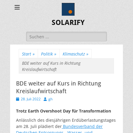
SOLARIFY
Suchen
nach:
Start
»
Politik
»
Klimaschutz
»
BDE weiter auf Kurs in Richtung
Kreislaufwirtschaft
BDE weiter auf Kurs in Richtung
Kreislaufwirtschaft
Veröffentlicht
Autor
28. Juli 2022
gh
am
Trotz Earth Overshoot Day für Transformation
Anlässlich des diesjährigen Erdüberlastungstages
am 28. Juli plädiert der
Bundesverband der
Deutschen Entsorgungs-, Wasser- und