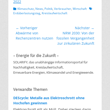
2022
Kategorien
Schlagworte
Klimaschutz
,
News
,
Politik
,
Verbraucher
,
Wirtschaft
Erdüberlastungstag
,
Kreislaufwirtschaft
Beitragsnavigation
← Vorheriger
Nächster →
Vorheriger
Nächster
Abwärme von
NRW 2030: Von der
Beitrag:
Beitrag:
Rechenzentren nutzen
fossilen Vergangenheit
zur zirkulären Zukunft
– Energie für die Zukunft –
SOLARIFY, das unabhängige Informationsportal für
Nachhaltigkeit, Kreislaufwirtschaft,
Erneuerbare Energien, Klimawandel und Energiewende.
Verwandte Themen
DEScycle: Metalle aus Elektroschrott ohne
Hochofen gewinnen
Elektroschrott gilt als Müll. Dabei stecken darin