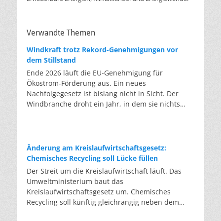
Verwandte Themen
Windkraft trotz Rekord-Genehmigungen vor
dem Stillstand
Ende 2026 läuft die EU-Genehmigung für
Ökostrom-Förderung aus. Ein neues
Nachfolgegesetz ist bislang nicht in Sicht. Der
Windbranche droht ein Jahr, in dem sie nichts
Neues anfangen kann. Jahrelang scheiterte die
Windkraft an schleppenden Genehmigungen.
Dieses Problem hat die Politik tatsächlich gelöst,
die Verfahren laufen heute deutlich schneller. Die
Änderung am Kreislaufwirtschaftsgesetz:
Halbjahresbilanz der Branche bestätigt dieses
Chemisches Recycling soll Lücke füllen
Muster: So viele Windräder wie nie zuvor wurden
Der Streit um die Kreislaufwirtschaft läuft. Das
genehmigt, doch im ersten Halbjahr gingen netto
Umweltministerium baut das
nur rund zwei Gigawatt ans Netz. Der Bestand
Kreislaufwirtschaftsgesetz um. Chemisches
liegt damit bei etwa 70 Gigawatt. Das gesetzliche
Recycling soll künftig gleichrangig neben dem
Zwischenziel von 84 Gigawatt zum Jahresende ist
klassischen Recycling stehen. Die Entsorger sehen
außer Reichweite. Allerdings wächst auch der