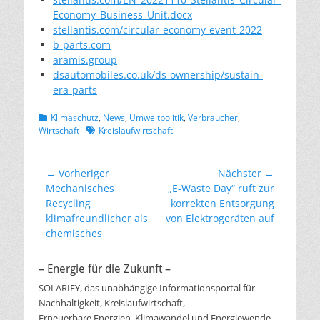
Economy_Business_Unit.docx
stellantis.com/circular-economy-event-2022
b-parts.com
aramis.group
dsautomobiles.co.uk/ds-ownership/sustain-
era-parts
Kategorien
Klimaschutz
,
News
,
Umweltpolitik
,
Verbraucher
,
Schlagworte
Wirtschaft
Kreislaufwirtschaft
Beitragsnavigation
← Vorheriger
Nächster →
Vorheriger
Nächster
Mechanisches
„E-Waste Day“ ruft zur
Beitrag:
Beitrag:
Recycling
korrekten Entsorgung
klimafreundlicher als
von Elektrogeräten auf
chemisches
– Energie für die Zukunft –
SOLARIFY, das unabhängige Informationsportal für
Nachhaltigkeit, Kreislaufwirtschaft,
Erneuerbare Energien, Klimawandel und Energiewende.