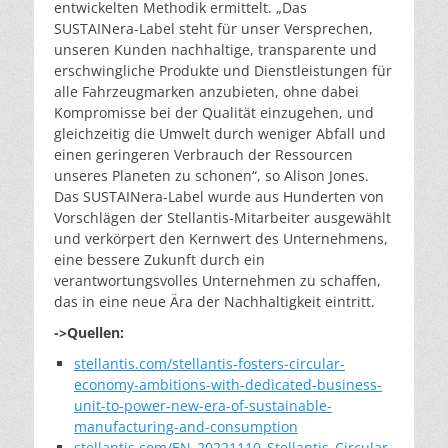
entwickelten Methodik ermittelt. „Das
SUSTAINera-Label steht für unser Versprechen,
unseren Kunden nachhaltige, transparente und
erschwingliche Produkte und Dienstleistungen für
alle Fahrzeugmarken anzubieten, ohne dabei
Kompromisse bei der Qualität einzugehen, und
gleichzeitig die Umwelt durch weniger Abfall und
einen geringeren Verbrauch der Ressourcen
unseres Planeten zu schonen“, so Alison Jones.
Das SUSTAINera-Label wurde aus Hunderten von
Vorschlägen der Stellantis-Mitarbeiter ausgewählt
und verkörpert den Kernwert des Unternehmens,
eine bessere Zukunft durch ein
verantwortungsvolles Unternehmen zu schaffen,
das in eine neue Ära der Nachhaltigkeit eintritt.
->Quellen:
stellantis.com/stellantis-fosters-circular-
economy-ambitions-with-dedicated-business-
unit-to-power-new-era-of-sustainable-
manufacturing-and-consumption
stellantis.com/EN_20221110_Stellantis_Circular_