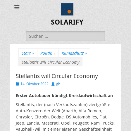
SOLARIFY
Suchen
nach:
Start
»
Politik
»
Klimaschutz
»
Stellantis will Circular Economy
Stellantis will Circular Economy
Veröffentlicht
Autor
14. Oktober 2022
gh
am
Erster Autobauer kündigt Kreislaufwirtschaft an
Stellantis, der (nach Verkaufszahlen) viertgrößte
Auto-Konzern der Welt (Abarth, Alfa Romeo,
Chrysler, Citroën, Dodge, DS Automobiles, Fiat,
Jeep, Lancia, Maserati, Opel, Peugeot, Ram Trucks,
Vauxhall) will mit einer eigenen Geschäftseinheit