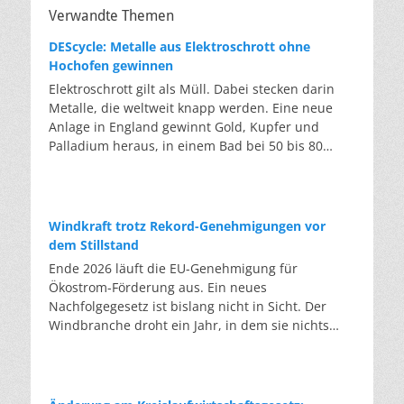
Verwandte Themen
DEScycle: Metalle aus Elektroschrott ohne
Hochofen gewinnen
Elektroschrott gilt als Müll. Dabei stecken darin
Metalle, die weltweit knapp werden. Eine neue
Anlage in England gewinnt Gold, Kupfer und
Palladium heraus, in einem Bad bei 50 bis 80
Grad, statt wie bisher im Hochofen. Klassisches
Metallrecycling schmilzt Leiterplatten und
Kabelreste bei mehreren hundert bis über
tausend Grad ein. Energieintensiv und nur im
Windkraft trotz Rekord-Genehmigungen vor
industriellen Großmaßstab möglich. Das Londoner
dem Stillstand
Start-up DEScycle hat im englischen Teesside eine
Ende 2026 läuft die EU-Genehmigung für
Demonstrationsanlage eröffnet, die ohne diese
Ökostrom-Förderung aus. Ein neues
Hitze auskommt: Ein chemisches Bad löst die
Nachfolgegesetz ist bislang nicht in Sicht. Der
Metalle bei 50 bis 80 Grad heraus, statt sie
Windbranche droht ein Jahr, in dem sie nichts
einzuschmelzen. Das Verfahren heißt Iono-
Neues anfangen kann. Jahrelang scheiterte die
Metallurgie und nutzt eine Salzmischung, bei der
Windkraft an schleppenden Genehmigungen.
sich Bestandteile chemisch anziehen. Ein
Dieses Problem hat die Politik tatsächlich gelöst,
Katalysator entzieht den Metallatomen in der
die Verfahren laufen heute deutlich schneller. Die