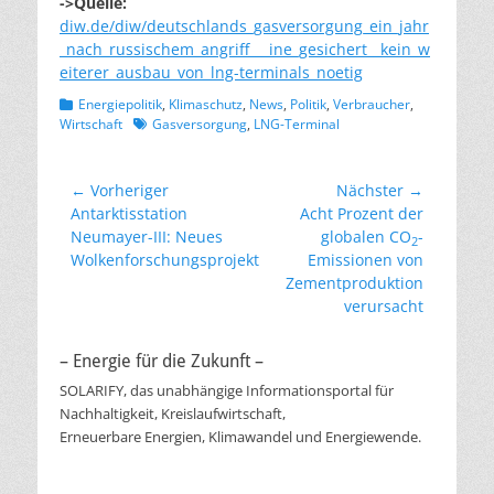
->Quelle:
diw.de/diw/deutschlands_gasversorgung_ein_jahr
_nach_russischem_angriff___ine_gesichert__kein_w
eiterer_ausbau_von_lng-terminals_noetig
Kategorien
Energiepolitik
,
Klimaschutz
,
News
,
Politik
,
Verbraucher
,
Schlagworte
Wirtschaft
Gasversorgung
,
LNG-Terminal
Beitragsnavigation
← Vorheriger
Nächster →
Vorheriger
Nächster
Antarktisstation
Acht Prozent der
Beitrag:
Beitrag:
Neumayer-III: Neues
globalen CO
-
2
Wolkenforschungsprojekt
Emissionen von
Zementproduktion
verursacht
– Energie für die Zukunft –
SOLARIFY, das unabhängige Informationsportal für
Nachhaltigkeit, Kreislaufwirtschaft,
Erneuerbare Energien, Klimawandel und Energiewende.