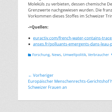
Moleküls zu verbieten, dessen chemische De
Grenzwerte nachgewiesen wurden. Die franz
Vorkommen dieses Stoffes im Schweizer Tr
->Quellen:
euractiv.com/french-water-contains-trace
anses.fr/polluants-emergents-dans-leau-po
Kategorien
Forschung
,
News
,
Umweltpolitik
,
Verbraucher
Beitragsnavigation
← Vorheriger
Vorheriger
Europäischer Menschenrechts-Gerichtshof 
Beitrag:
Schweizer Frauen an