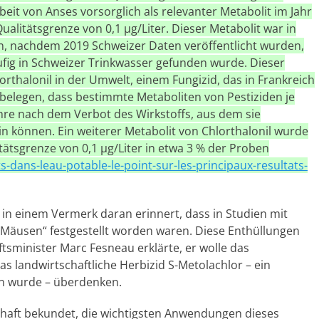
eit von Anses vorsorglich als relevanter Metabolit im Jahr
Qualitätsgrenze von 0,1 µg/Liter. Dieser Metabolit war in
nachdem 2019 Schweizer Daten veröffentlicht wurden,
ufig in Schweizer Trinkwasser gefunden wurde. Dieser
rthalonil in der Umwelt, einem Fungizid, das in Frankreich
 belegen, dass bestimmte Metaboliten von Pestiziden je
hre nach dem Verbot des Wirkstoffs, aus dem sie
 können. Ein weiterer Metabolit von Chlorthalonil wurde
tätsgrenze von 0,1 µg/Liter in etwa 3 % der Proben
-dans-leau-potable-le-point-sur-les-principaux-resultats-
 in einem Vermerk daran erinnert, dass in Studien mit
 Mäusen“ festgestellt worden waren. Diese Enthüllungen
tsminister Marc Fesneau erklärte, er wolle das
s landwirtschaftliche Herbizid S-Metolachlor – ein
en wurde – überdenken.
schaft bekundet, die wichtigsten Anwendungen dieses