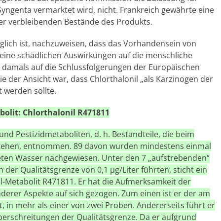
Syngenta vermarktet wird, nicht. Frankreich gewährte eine
 der verbleibenden Bestände des Produkts.
öglich ist, nachzuweisen, dass das Vorhandensein von
eine schädlichen Auswirkungen auf die menschliche
h damals auf die Schlussfolgerungen der Europäischen
ie der Ansicht war, dass Chlorthalonil „als Karzinogen der
t werden sollte.
olit: Chlorthalonil R471811
nd Pestizidmetaboliten, d. h. Bestandteile, die beim
stehen, entnommen. 89 davon wurden mindestens einmal
eten Wasser nachgewiesen. Unter den 7 „aufstrebenden“
der Qualitätsgrenze von 0,1 µg/Liter führten, sticht ein
il-Metabolit R471811. Er hat die Aufmerksamkeit der
derer Aspekte auf sich gezogen. Zum einen ist er der am
, in mehr als einer von zwei Proben. Andererseits führt er
Überschreitungen der Qualitätsgrenze. Da er aufgrund