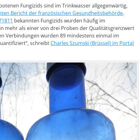
rbotenen Fungizids sind im Trinkwasser allgegenwärtig,
chten Bericht der französischen Gesundheitsbehörde
.
471811
bekannten Fungizids wurden häufig im
in mehr als einer von drei Proben der Qualitätsgrenzwert
ten Verbindungen wurden 89 mindestens einmal im
ntifiziert“, schreibt
Charles Szumski (Brüssel) im Portal