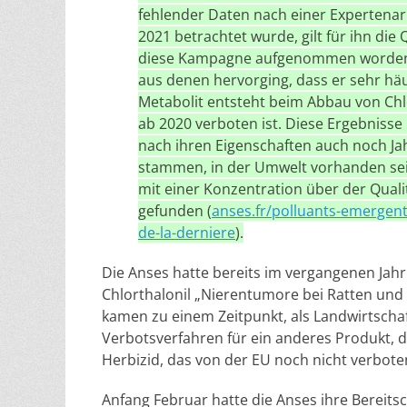
fehlender Daten nach einer Expertenarb
2021 betrachtet wurde, gilt für ihn die 
diese Kampagne aufgenommen worden, 
aus denen hervorging, dass er sehr hä
Metabolit entsteht beim Abbau von Chlo
ab 2020 verboten ist. Diese Ergebnisse
nach ihren Eigenschaften auch noch Ja
stammen, in der Umwelt vorhanden sein
mit einer Konzentration über der Quali
gefunden (
anses.fr/polluants-emergents
de-la-derniere
).
Die Anses hatte bereits im vergangenen Jahr
Chlorthalonil „Nierentumore bei Ratten und
kamen zu einem Zeitpunkt, als Landwirtschaf
Verbotsverfahren für ein anderes Produkt, da
Herbizid, das von der EU noch nicht verbot
Anfang Februar hatte die Anses ihre Bereit