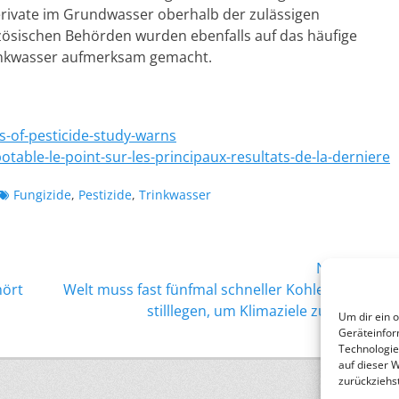
rivate im Grundwasser oberhalb der zulässigen
ösischen Behörden wurden ebenfalls auf das häufige
inkwasser aufmerksam gemacht.
s-of-pesticide-study-warns
table-le-point-sur-les-principaux-resultats-de-la-derniere
Schlagworte
Fungizide
,
Pestizide
,
Trinkwasser
Nächster →
Nächster
hört
Welt muss fast fünfmal schneller Kohlekraftwerke
Beitrag:
stilllegen, um Klimaziele zu erreichen
Um dir ein 
Geräteinfor
Technologie
auf dieser 
zurückziehs