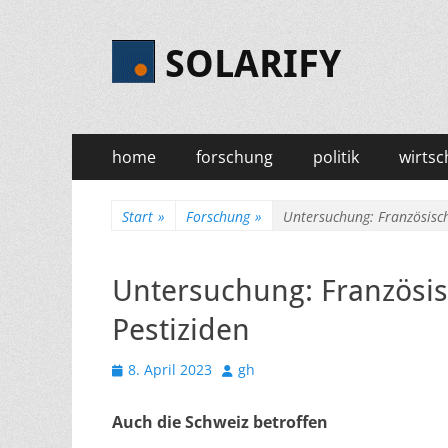
SOLARIFY
Primäres
Zum
home
forschung
politik
wirtsc
Inhalt
Menü
springen
Start
»
Forschung
»
Untersuchung: Französisch
Untersuchung: Französis
Pestiziden
Veröffentlicht
Autor
8. April 2023
gh
am
Auch die Schweiz betroffen