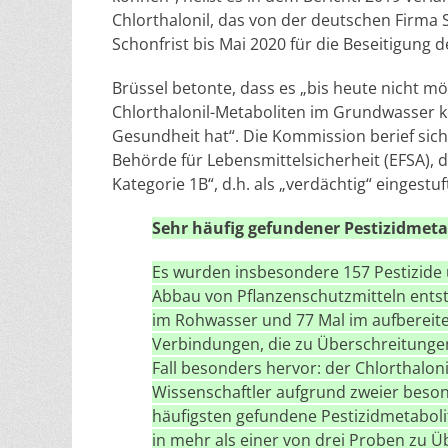
Chlorthalonil, das von der deutschen Firma 
Schonfrist bis Mai 2020 für die Beseitigung
Brüssel betonte, dass es „bis heute nicht m
Chlorthalonil-Metaboliten im Grundwasser k
Gesundheit hat“. Die Kommission berief sic
Behörde für Lebensmittelsicherheit (EFSA), d
Kategorie 1B“, d.h. als „verdächtig“ eingestuf
Sehr häufig gefundener Pestizidmetab
Es wurden insbesondere 157 Pestizide u
Abbau von Pflanzenschutzmitteln ent
im Rohwasser und 77 Mal im aufbereit
Verbindungen, die zu Überschreitungen 
Fall besonders hervor: der Chlorthalon
Wissenschaftler aufgrund zweier beson
häufigsten gefundene Pestizidmetabolit
in mehr als einer von drei Proben zu 