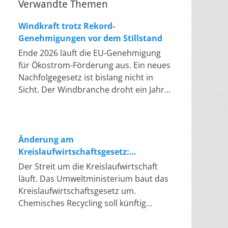
Verwandte Themen
Windkraft trotz Rekord-
Genehmigungen vor dem Stillstand
Ende 2026 läuft die EU-Genehmigung
für Ökostrom-Förderung aus. Ein neues
Nachfolgegesetz ist bislang nicht in
Sicht. Der Windbranche droht ein Jahr,
in dem sie nichts Neues anfangen kann.
Jahrelang scheiterte die Windkraft an
schleppenden Genehmigungen. Dieses
Problem hat die Politik tatsächlich
Änderung am
gelöst, die Verfahren laufen heute
Kreislaufwirtschaftsgesetz:
deutlich schneller. Die Halbjahresbilanz
Chemisches Recycling soll Lücke
Der Streit um die Kreislaufwirtschaft
der Branche bestätigt dieses Muster:
füllen
läuft. Das Umweltministerium baut das
So viele Windräder wie nie zuvor
Kreislaufwirtschaftsgesetz um.
wurden genehmigt, doch im ersten
Chemisches Recycling soll künftig
Halbjahr gingen netto nur rund zwei
gleichrangig neben dem klassischen
Gigawatt ans Netz. Der Bestand liegt
Recycling stehen. Die Entsorger sehen