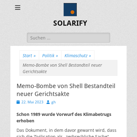
SOLARIFY
Suchen
nach:
Start
»
Politik
»
Klimaschutz
»
Memo-Bombe von Shell Bestandteil neuer
Gerichtsakte
Memo-Bombe von Shell Bestandteil
neuer Gerichtsakte
Veröffentlicht
Autor
22. Mai 2023
gh
am
Schon 1989 wurde Vorwurf des Klimabetrugs
erhoben
Das Dokument, in dem davor gewarnt wird, dass
sich die Zivilisation als „zerbrechliche Sache“