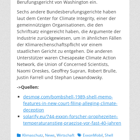
Berufungsgericht von Washington ein.
Sechs andere Bundesberufungsgerichte haben
laut dem Center for Climate Integrity, einer der
gemeinnützigen Organisationen, die den
Schriftsatz eingereicht haben, die Argumente der
Industrie zurückgewiesen, um in ähnlichen Fällen
der Klimarechenschaftspflicht vor einem
staatlichen Gericht zu entgehen. Die anderen
Unterstützer waren Chesapeake Climate Action
Network, die Union of Concerned Scientists,
Naomi Oreskes, Geoffrey Supran, Robert Brulle,
Justin Farrell und Stephan Lewandowsky.
->Quellen:
desmog.com/bombshell-1989-shell-memo-
features-in-new-court-filing-alleging-climate-
deception
solarify.eu/744-exxon-forscher-prophezeiten-
temperaturanstieg-praezise-vor-fast-40-jahren
Kategorien
Schlagworte
Klimaschutz
,
News
,
Wirtschaft
ExxonMobil
,
Shell