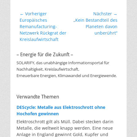
Beitragsnavigation
← Vorheriger
Nächster →
Vorheriger
Nächster
Europäisches
„Kein Bestandteil des
Beitrag:
Beitrag:
Remanufacturing-
Planeten davon
Netzwerk Rückgrat der
unberührt“
Kreislaufwirtschaft
– Energie für die Zukunft –
SOLARIFY, das unabhängige Informationsportal für
Nachhaltigkeit, Kreislaufwirtschaft,
Erneuerbare Energien, Klimawandel und Energiewende.
Verwandte Themen
DEScycle: Metalle aus Elektroschrott ohne
Hochofen gewinnen
Elektroschrott gilt als Müll. Dabei stecken darin
Metalle, die weltweit knapp werden. Eine neue
Anlage in England gewinnt Gold, Kupfer und