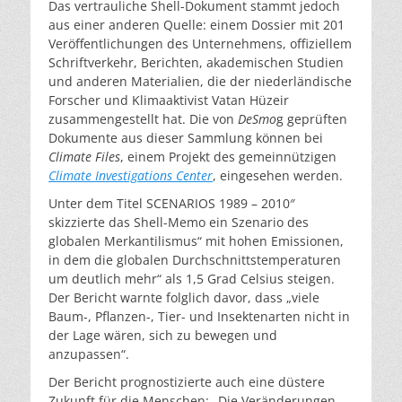
Das vertrauliche Shell-Dokument stammt jedoch
aus einer anderen Quelle: einem Dossier mit 201
Veröffentlichungen des Unternehmens, offiziellem
Schriftverkehr, Berichten, akademischen Studien
und anderen Materialien, die der niederländische
Forscher und Klimaaktivist Vatan Hüzeir
zusammengestellt hat. Die von
DeSmo
g geprüften
Dokumente aus dieser Sammlung können bei
Climate Files
, einem Projekt des gemeinnützigen
Climate Investigations Center
, eingesehen werden.
Unter dem Titel SCENARIOS 1989 – 2010″
skizzierte das Shell-Memo ein Szenario des
globalen Merkantilismus“ mit hohen Emissionen,
in dem die globalen Durchschnittstemperaturen
um deutlich mehr“ als 1,5 Grad Celsius steigen.
Der Bericht warnte folglich davor, dass „viele
Baum-, Pflanzen-, Tier- und Insektenarten nicht in
der Lage wären, sich zu bewegen und
anzupassen“.
Der Bericht prognostizierte auch eine düstere
Zukunft für die Menschen: „Die Veränderungen