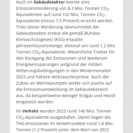
Auch im
Gebäudesektor
konnte eine
Emissionsminderung von 8,3 Mio. Tonnen CO
-
2
Äquivalenten auf rund 102 Mio. Tonnen CO
-
2
Äquivalente (minus 7,5 Prozent) erreicht werden.
Trotz dieser Minderung überschreitet der
Gebäudesektor erneut die gemäß BUndes-
Klimaschutzgesetz (KSG) erlaubte
Jahresemissionsmenge, diesmal um rund 1,2 Mio.
Tonnen CO
-Äquivalente. Wesentliche Treiber für
2
den Rückgang der Emissionen sind wiederum
Energieeinsparungen aufgrund der milden
Witterungsbedingungen in den Wintermonaten
2023 und höhere Verbraucherpreise. Auch der
Zubau an Wärmepumpen wirkte sich positiv auf
die Emissionsentwicklung im Gebäudebereich
aus, da beispielsweise weniger Erdgas und Heizöl
eingesetzt wurden.
Im
Verkehr
wurden 2023 rund 146 Mio. Tonnen
CO
-Äquivalente ausgestoßen. Damit liegen die
2
THG-Emissionen im Verkehrssektor rund 1,8 Mio.
Tonnen (1,2 Prozent) unter dem Wert von 2022