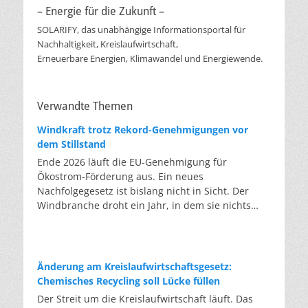
– Energie für die Zukunft –
SOLARIFY, das unabhängige Informationsportal für
Nachhaltigkeit, Kreislaufwirtschaft,
Erneuerbare Energien, Klimawandel und Energiewende.
Verwandte Themen
Windkraft trotz Rekord-Genehmigungen vor
dem Stillstand
Ende 2026 läuft die EU-Genehmigung für
Ökostrom-Förderung aus. Ein neues
Nachfolgegesetz ist bislang nicht in Sicht. Der
Windbranche droht ein Jahr, in dem sie nichts
Neues anfangen kann. Jahrelang scheiterte die
Windkraft an schleppenden Genehmigungen.
Dieses Problem hat die Politik tatsächlich gelöst,
die Verfahren laufen heute deutlich schneller. Die
Änderung am Kreislaufwirtschaftsgesetz:
Halbjahresbilanz der Branche bestätigt dieses
Chemisches Recycling soll Lücke füllen
Muster: So viele Windräder wie nie zuvor wurden
Der Streit um die Kreislaufwirtschaft läuft. Das
genehmigt, doch im ersten Halbjahr gingen netto