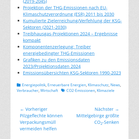
(2019-2045)
Projektion der THG-Emissionen nach EU-
Klimaschutzverordnung (ESR) 2011 bis 2030
Kumulierte Zielerreichung/Verfehlung der KSG-
Sektoren (2021-2030)
Treibhausgas-Projektionen 2024 – Ergebnisse
kompakt
Komponentenzerlegung: Treiber
energiebedingter THG-Emissionen
Grafiken zu den Emissionsdaten
2023/Projektionsdaten 2024
Emissionsübersichten KSG-Sektoren 1990-2023
Kategorien
Energiepolitik
,
Erneuerbare Energien
,
Klimaschutz
,
News
,
Schlagworte
Verbraucher
,
Wirtschaft
CO2-Emissionen
,
Klimaziele
Beitragsnavigation
← Vorheriger
Nächster →
Vorheriger
Nächster
Pilzgeflechte können
Mittelgebirge größte
Beitrag:
Beitrag:
Verpackungsmüll
CO
-Senken
2
vermeiden helfen