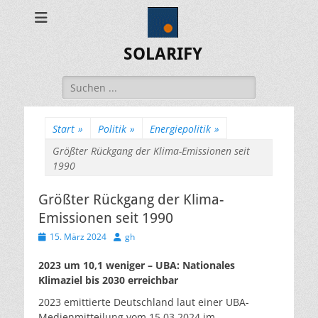
SOLARIFY
Suchen
nach:
Start
»
Politik
»
Energiepolitik
»
Größter Rückgang der Klima-Emissionen seit
1990
Größter Rückgang der Klima-
Emissionen seit 1990
Veröffentlicht
Autor
15. März 2024
gh
am
2023 um 10,1 weniger – UBA: Nationales
Klimaziel bis 2030 erreichbar
2023 emittierte Deutschland laut einer UBA-
Medienmitteilung vom 15.03.2024 im