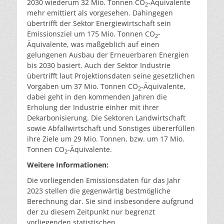
2030 wiederum 32 Mio. Tonnen CO
-Äquivalente
2
mehr emittiert als vorgesehen. Dahingegen
übertrifft der Sektor Energiewirtschaft sein
Emissionsziel um 175 Mio. Tonnen CO
-
2
Äquivalente, was maßgeblich auf einen
gelungenen Ausbau der Erneuerbaren Energien
bis 2030 basiert. Auch der Sektor Industrie
übertrifft laut Projektionsdaten seine gesetzlichen
Vorgaben um 37 Mio. Tonnen CO
-Äquivalente,
2
dabei geht in den kommenden Jahren die
Erholung der Industrie einher mit ihrer
Dekarbonisierung. Die Sektoren Landwirtschaft
sowie Abfallwirtschaft und Sonstiges übererfüllen
ihre Ziele um 29 Mio. Tonnen, bzw. um 17 Mio.
Tonnen CO
-Äquivalente.
2
Weitere Informationen:
Die vorliegenden Emissionsdaten für das Jahr
2023 stellen die gegenwärtig bestmögliche
Berechnung dar. Sie sind insbesondere aufgrund
der zu diesem Zeitpunkt nur begrenzt
vorliegenden statistischen