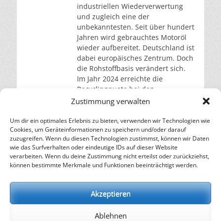
industriellen Wiederverwertung
und zugleich eine der
unbekanntesten. Seit über hundert
Jahren wird gebrauchtes Motoröl
wieder aufbereitet. Deutschland ist
dabei europäisches Zentrum. Doch
die Rohstoffbasis verändert sich.
Im Jahr 2024 erreichte die
Recyclingquote bei den
hochwertigen Altölen 91 Prozent.
Zustimmung verwalten
Das ist ein Anstieg um 20
Prozentpunkte gegenüber dem
Um dir ein optimales Erlebnis zu bieten, verwenden wir Technologien wie
Cookies, um Geräteinformationen zu speichern und/oder darauf
Vorjahr
weiterlesen…
zuzugreifen. Wenn du diesen Technologien zustimmst, können wir Daten
wie das Surfverhalten oder eindeutige IDs auf dieser Website
verarbeiten. Wenn du deine Zustimmung nicht erteilst oder zurückziehst,
– Energie für die Zukunft –
können bestimmte Merkmale und Funktionen beeinträchtigt werden.
SOLARIFY, das unabhängige Informationsportal für
Nachhaltigkeit, Kreislaufwirtschaft,
Akzeptieren
Erneuerbare Energien, Klimawandel und Energiewende.
Ablehnen