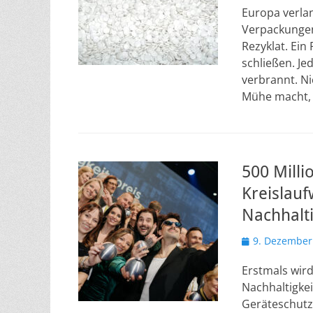
Europa verlan
Verpackungen
Rezyklat. Ein
schließen. Je
verbrannt. Ni
Mühe macht, 
500 Milli
Kreislauf
Nachhalti
Veröffentlicht
9. Dezember
am
Erstmals wir
Nachhaltigkei
Geräteschutz,