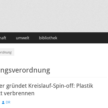
haft
umwelt
bibliothek
ordnung
ungsverordnung
r gründet Kreislauf-Spin-off: Plastik
tt verbrennen
Autor
DR