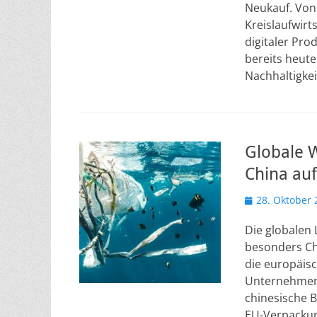
Neukauf. Von
Kreislaufwir
digitaler Pr
bereits heut
Nachhaltigke
Globale 
China auf
Veröffentlicht
28. Oktober 
am
Die globalen 
besonders Ch
die europäisch
Unternehmen 
chinesische 
EU-Verpackun