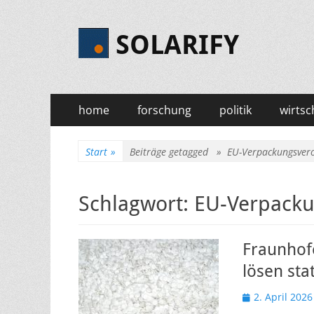
SOLARIFY
Primäres
Zum
home
forschung
politik
wirtsc
Inhalt
Menü
springen
Start
»
Beiträge getagged »
EU-Verpackungsver
Schlagwort:
EU-Verpack
Fraunhofe
lösen sta
Veröffentlicht
2. April 2026
am