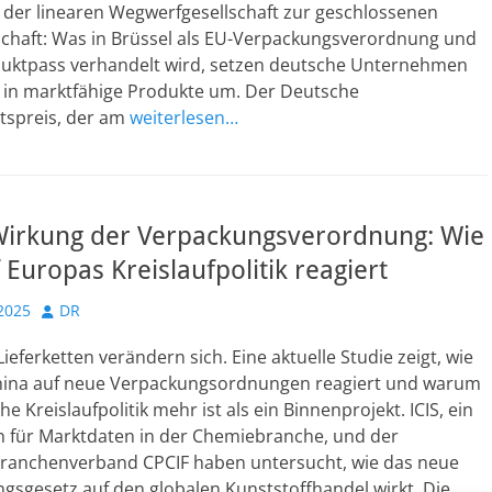
 der linearen Wegwerfgesellschaft zur geschlossenen
tschaft: Was in Brüssel als EU-Verpackungsverordnung und
oduktpass verhandelt wird, setzen deutsche Unternehmen
e in marktfähige Produkte um. Der Deutsche
itspreis, der am
weiterlesen…
Wirkung der Verpackungsverordnung: Wie
 Europas Kreislaufpolitik reagiert
Autor
2025
DR
Lieferketten verändern sich. Eine aktuelle Studie zeigt, wie
ina auf neue Verpackungsordnungen reagiert und warum
e Kreislaufpolitik mehr ist als ein Binnenprojekt. ICIS, ein
für Marktdaten in der Chemiebranche, und der
Branchenverband CPCIF haben untersucht, wie das neue
gsgesetz auf den globalen Kunststoffhandel wirkt. Die