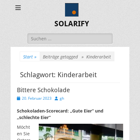
SOLARIFY
Suchen
nach:
Start
»
Beiträge getagged »
Kinderarbeit
Schlagwort:
Kinderarbeit
Bittere Schokolade
Veröffentlicht
Autor
20. Februar 2023
gh
am
Schokoladen-Scorecard: „Gute Eier“ und
„schlechte Eier“
Möcht
en Sie