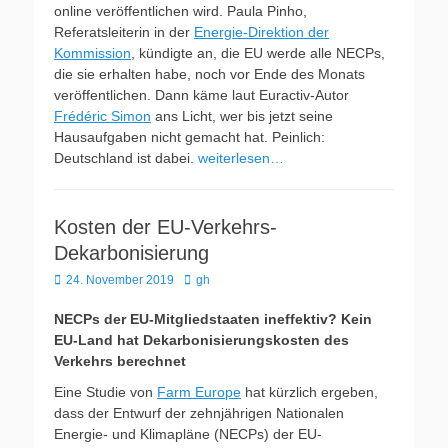
online veröffentlichen wird. Paula Pinho,
Referatsleiterin in der
Energie-Direktion der
Kommission
, kündigte an, die EU werde alle NECPs,
die sie erhalten habe, noch vor Ende des Monats
veröffentlichen. Dann käme laut Euractiv-Autor
Frédéric Simon
ans Licht, wer bis jetzt seine
Hausaufgaben nicht gemacht hat. Peinlich:
Deutschland ist dabei.
weiterlesen…
Kosten der EU-Verkehrs-
Dekarbonisierung
Veröffentlicht
Autor
24. November 2019
gh
am
NECPs der EU-Mitgliedstaaten ineffektiv? Kein
EU-Land hat Dekarbonisierungskosten des
Verkehrs berechnet
Eine Studie von
Farm Europe
hat kürzlich ergeben,
dass der Entwurf der zehnjährigen Nationalen
Energie- und Klimapläne (NECPs) der EU-