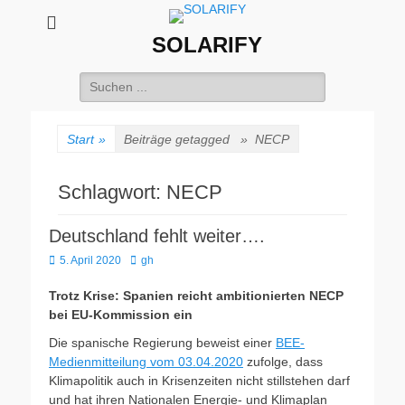
SOLARIFY
Suchen
nach:
Start
»
Beiträge getagged »
NECP
Schlagwort:
NECP
Deutschland fehlt weiter….
Veröffentlicht
Autor
5. April 2020
gh
am
Trotz Krise: Spanien reicht ambitionierten NECP
bei EU-Kommission ein
Die spanische Regierung beweist einer
BEE-
Medienmitteilung vom 03.04.2020
zufolge, dass
Klimapolitik auch in Krisenzeiten nicht stillstehen darf
und hat ihren Nationalen Energie- und Klimaplan