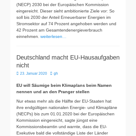
(NECP) 2030 bei der Europäischen Kommission
eingereicht. Dieser sieht ambitionierte Ziele vor: So
soll bis 2030 der Anteil Erneuerbarer Energien im
Stromsektor auf 74 Prozent angehoben werden und
42 Prozent am Gesamtendenergieverbrauch
einnehmen.
weiterlesen…
Deutschland macht EU-Hausaufgaben
nicht
Veröffentlicht
Autor
23. Januar 2020
gh
am
EU will Säumige beim Klimaplans beim Namen
nennen und an den Pranger stellen
Nur etwas mehr als die Hälfte der EU-Staaten hat
ihre endgültigen nationalen Energie- und Klimapläne
(NECPs) bis zum 01.01.2020 bei der Europäischen
Kommission eingereicht, sagte jüngst eine
Kommissionsbeamtin und warnte, dass die EU-
Exekutive bald die vollständige Liste der Länder