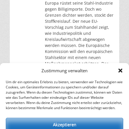
Europa rüstet seine Stahl-Industrie
gegen Billigimporte. Doch wo
Grenzen dichter werden, stockt der
Stoffkreislauf. Der neue EU-
Vorschlag zum Stahlhandel zeigt,
wie Industriepolitik und
Kreislaufwirtschaft abgewogen
werden müssen. Die Europäische
Kommission will den europäischen
Stahlsektor mit einem neuen
Maßnahmenpaket schützen. Der
am 7. Oktober 2025 vorgelegte
Zustimmung verwalten
Vorschlag (COM (2025) 726) sieht
eine deutliche Reduzierung der
Um dir ein optimales Erlebnis zu bieten, verwenden wir Technologien wie
Cookies, um Geräteinformationen zu speichern und/oder darauf
zollfreien
weiterlesen…
zuzugreifen. Wenn du diesen Technologien zustimmst, können wir Daten
wie das Surfverhalten oder eindeutige IDs auf dieser Website
verarbeiten. Wenn du deine Zustimmung nicht erteilst oder zurückziehst,
– Energie für die Zukunft –
können bestimmte Merkmale und Funktionen beeinträchtigt werden.
SOLARIFY, das unabhängige Informationsportal für
Nachhaltigkeit, Kreislaufwirtschaft,
Akzeptieren
Erneuerbare Energien, Klimawandel und Energiewende.