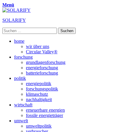
Menü
SOLARIFY
Suchen
nach:
Primäres
Zum
home
Inhalt
wir über uns
Menü
springen
Circular Valley®
forschung
grundlagenforschung
energieforschung
batterieforschung
politik
energiepolitik
forschungspolitik
klimaschutz
nachhaltigkeit
wirtschaft
erneuerbare energien
fossile energieträger
umwelt
umweltpolitik
verbraucher