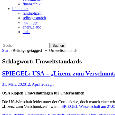
finanzethik
bibliothek
randnotizen
selbstgespräch
buchtipps
energie abc
links
Suchen
Suchen
nach:
Start
»
Beiträge getagged »
Umweltstandards
Schlagwort:
Umweltstandards
SPIEGEL: USA – „Lizenz zum Verschmut
Veröffentlicht
Autor
31. März 2020
12. April 2022
gh
am
USA kippen Umweltauflagen für Unternehmen
Die US-Wirtschaft leidet unter der Coronakrise, doch manch einer wi
„Lizenz zum Verschmutzen“, wie in
SPIEGEL Wissenschaft am 27.0
Kategorien
Schlagworte