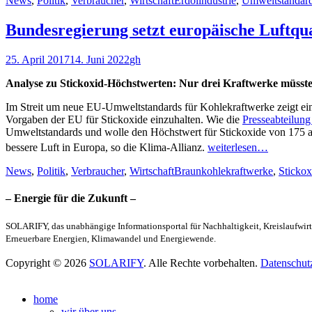
News
,
Politik
,
Verbraucher
,
Wirtschaft
Erdölindustrie
,
Umweltstandar
Bundesregierung setzt europäische Luftqual
Veröffentlicht
Autor
25. April 2017
14. Juni 2022
gh
am
Analyse zu Stickoxid-Höchstwerten: Nur drei Kraftwerke müsst
Im Streit um neue EU-Umweltstandards für Kohlekraftwerke zeigt ein
Vorgaben der EU für Stickoxide einzuhalten. Wie die
Presseabteilun
Umweltstandards und wolle den Höchstwert für Stickoxide von 175
bessere Luft in Europa, so die Klima-Allianz.
weiterlesen…
Kategorien
Schlagworte
News
,
Politik
,
Verbraucher
,
Wirtschaft
Braunkohlekraftwerke
,
Stickox
– Energie für die Zukunft –
SOLARIFY, das unabhängige Informationsportal für Nachhaltigkeit, Kreislaufwirt
Erneuerbare Energien, Klimawandel und Energiewende.
Copyright © 2026
SOLARIFY
. Alle Rechte vorbehalten.
Datenschut
Nach
oben
home
scrollen
wir über uns