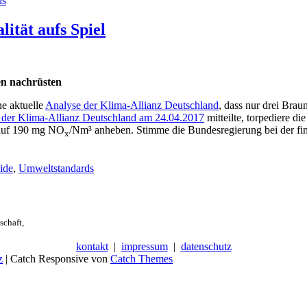
ds
ität aufs Spiel
en nachrüsten
e aktuelle
Analyse der Klima-Allianz Deutschland
, dass nur drei Bra
g der Klima-Allianz Deutschland am 24.04.2017
mitteilte, torpediere
 auf 190 mg NO
/Nm³ anheben. Stimme die Bundesregierung bei der fi
x
ide
,
Umweltstandards
schaft,
kontakt
|
impressum
|
datenschutz
z
| Catch Responsive von
Catch Themes