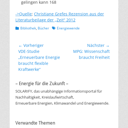
gelingen kann 168
->Quelle
;
Christiane Grefes Rezension aus der
Literaturbeilage der „Zeit“ 2012
Kategorien
Schlagworte
Bibliothek
,
Bücher
Energiewende
Beitragsnavigation
← Vorheriger
Nächster →
Vorheriger
Nächster
VDE-Studie
MPG: Wissenschaft
Beitrag:
Beitrag:
„Erneuerbare Energie
braucht Freiheit
braucht flexible
Kraftwerke“
– Energie für die Zukunft –
SOLARIFY, das unabhängige Informationsportal für
Nachhaltigkeit, Kreislaufwirtschaft,
Erneuerbare Energien, Klimawandel und Energiewende.
Verwandte Themen