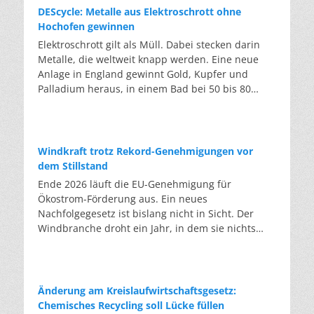
DEScycle: Metalle aus Elektroschrott ohne
Hochofen gewinnen
Elektroschrott gilt als Müll. Dabei stecken darin
Metalle, die weltweit knapp werden. Eine neue
Anlage in England gewinnt Gold, Kupfer und
Palladium heraus, in einem Bad bei 50 bis 80
Grad, statt wie bisher im Hochofen. Klassisches
Metallrecycling schmilzt Leiterplatten und
Kabelreste bei mehreren hundert bis über
tausend Grad ein. Energieintensiv und nur im
Windkraft trotz Rekord-Genehmigungen vor
industriellen Großmaßstab möglich. Das Londoner
dem Stillstand
Start-up DEScycle hat im englischen Teesside eine
Ende 2026 läuft die EU-Genehmigung für
Demonstrationsanlage eröffnet, die ohne diese
Ökostrom-Förderung aus. Ein neues
Hitze auskommt: Ein chemisches Bad löst die
Nachfolgegesetz ist bislang nicht in Sicht. Der
Metalle bei 50 bis 80 Grad heraus, statt sie
Windbranche droht ein Jahr, in dem sie nichts
einzuschmelzen. Das Verfahren heißt Iono-
Neues anfangen kann. Jahrelang scheiterte die
Metallurgie und nutzt eine Salzmischung, bei der
Windkraft an schleppenden Genehmigungen.
sich Bestandteile chemisch anziehen. Ein
Dieses Problem hat die Politik tatsächlich gelöst,
Katalysator entzieht den Metallatomen in der
die Verfahren laufen heute deutlich schneller. Die
Änderung am Kreislaufwirtschaftsgesetz:
Platine Elektronen und macht sie dadurch löslich.
Halbjahresbilanz der Branche bestätigt dieses
Chemisches Recycling soll Lücke füllen
Unterschiedliche Lösungsmittel-Rezepturen holen