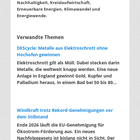
Nachhaltigkeit, Kreislaufwirtschaft,
Erneuerbare Energien, Klimawandel und
Energiewende.
Verwandte Themen
DEScycle: Metalle aus Elektroschrott ohne
Hochofen gewinnen
Elektroschrott gilt als Müll. Dabei stecken darin
Metalle, die weltweit knapp werden. Eine neue
Anlage in England gewinnt Gold, Kupfer und
Palladium heraus, in einem Bad bei 50 bis 80
Grad, statt wie bisher im Hochofen. Klassisches
Metallrecycling schmilzt Leiterplatten und
Kabelreste bei mehreren hundert bis über
tausend Grad ein. Energieintensiv und nur im
Windkraft trotz Rekord-Genehmigungen vor
industriellen Großmaßstab möglich. Das
dem Stillstand
Londoner Start-up DEScycle hat im englischen
Ende 2026 läuft die EU-Genehmigung für
Teesside eine Demonstrationsanlage eröffnet,
Ökostrom-Förderung aus. Ein neues
die ohne diese Hitze auskommt: Ein chemisches
Nachfolgegesetz ist bislang nicht in Sicht. Der