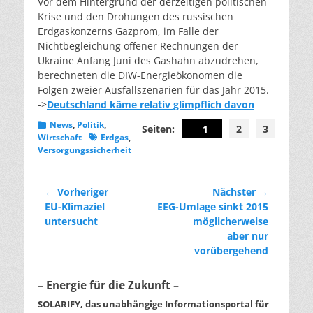
Vor dem Hintergrund der derzeitigen politischen
Krise und den Drohungen des russischen
Erdgaskonzerns Gazprom, im Falle der
Nichtbegleichung offener Rechnungen der
Ukraine Anfang Juni des Gashahn abzudrehen,
berechneten die DIW-Energieökonomen die
Folgen zweier Ausfallszenarien für das Jahr 2015.
->
Deutschland käme relativ glimpflich davon
Kategorien
News
,
Politik
,
Seiten:
1
2
3
Schlagworte
Wirtschaft
Erdgas
,
Versorgungssicherheit
Beitragsnavigation
← Vorheriger
Nächster →
Vorheriger
Nächster
EU-Klimaziel
EEG-Umlage sinkt 2015
Beitrag:
Beitrag:
untersucht
möglicherweise
aber nur
vorübergehend
– Energie für die Zukunft –
SOLARIFY, das unabhängige Informationsportal für