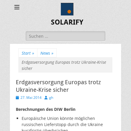
SOLARIFY
Suchen
nach:
Start
»
News
»
Erdgasversorgung Europas trotz Ukraine-Krise
sicher
Erdgasversorgung Europas trotz
Ukraine-Krise sicher
Veröffentlicht
Autor
27. Mai 2014
gh
am
Berechnungen des DIW Berlin
Europäische Union könnte möglichen
russischen Lieferstopp durch die Ukraine
kurzfristig überbrücken