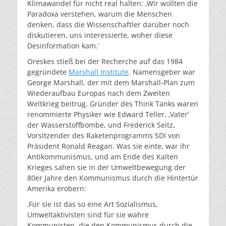
Klimawandel für nicht real halten: ‚Wir wollten die
Paradoxa verstehen, warum die Menschen
denken, dass die Wissenschaftler darüber noch
diskutieren, uns interessierte, woher diese
Desinformation kam.‘
Oreskes stieß bei der Recherche auf das 1984
gegründete
Marshall Institute
. Namensgeber war
George Marshall, der mit dem Marshall-Plan zum
Wiederaufbau Europas nach dem Zweiten
Weltkrieg beitrug. Gründer des Think Tanks waren
renommierte Physiker wie Edward Teller, ‚Vater‘
der Wasserstoffbombe, und Frederick Seitz,
Vorsitzender des Raketenprogramms SDI von
Präsident Ronald Reagan. Was sie einte, war ihr
Antikommunismus, und am Ende des Kalten
Krieges sahen sie in der Umweltbewegung der
80er Jahre den Kommunismus durch die Hintertür
Amerika erobern:
‚Für sie ist das so eine Art Sozialismus,
Umweltaktivisten sind für sie wahre
Kommunisten, die den Kommunismus durch die