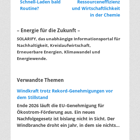
Vorheriger
Nächster
Schnell-Laden bald
Ressourceneffizienz
Beitrag:
Beitrag:
Routine?
und Wirtschaftlichkeit
in der Chemie
– Energie für die Zukunft –
SOLARIFY, das unabhängige Informationsportal für
Nachhaltigkeit, Kreislaufwirtschaft,
Erneuerbare Energien, Klimawandel und
Energiewende.
Verwandte Themen
Windkraft trotz Rekord-Genehmigungen vor
dem Stillstand
Ende 2026 läuft die EU-Genehmigung für
Ökostrom-Förderung aus. Ein neues
Nachfolgegesetz ist bislang nicht in Sicht. Der
Windbranche droht ein Jahr, in dem sie nichts
Neues anfangen kann. Jahrelang scheiterte die
Windkraft an schleppenden Genehmigungen.