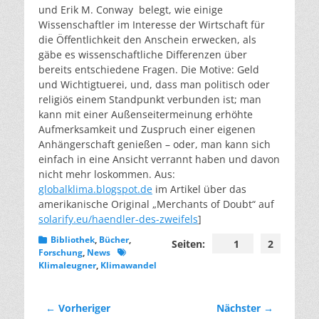
und Erik M. Conway belegt, wie einige
Wissenschaftler im Interesse der Wirtschaft für
die Öffentlichkeit den Anschein erwecken, als
gäbe es wissenschaftliche Differenzen über
bereits entschiedene Fragen. Die Motive: Geld
und Wichtigtuerei, und, dass man politisch oder
religiös einem Standpunkt verbunden ist; man
kann mit einer Außenseitermeinung erhöhte
Aufmerksamkeit und Zuspruch einer eigenen
Anhängerschaft genießen – oder, man kann sich
einfach in eine Ansicht verrannt haben und davon
nicht mehr loskommen. Aus:
globalklima.blogspot.de
im Artikel über das
amerikanische Original „Merchants of Doubt“ auf
solarify.eu/haendler-des-zweifels
]
Kategorien
Bibliothek
,
Bücher
,
Seiten:
1
2
Schlagworte
Forschung
,
News
Klimaleugner
,
Klimawandel
Beitragsnavigation
← Vorheriger
Nächster →