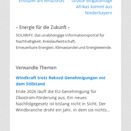
Vorheriger
Nächster
Endspiel am Amazonas
Größte Biogasanlage
Beitrag:
Beitrag:
Afrikas kommt aus
Niederbayern
– Energie für die Zukunft –
SOLARIFY, das unabhängige Informationsportal für
Nachhaltigkeit, Kreislaufwirtschaft,
Erneuerbare Energien, Klimawandel und Energiewende.
Verwandte Themen
Windkraft trotz Rekord-Genehmigungen vor
dem Stillstand
Ende 2026 läuft die EU-Genehmigung für
Ökostrom-Förderung aus. Ein neues
Nachfolgegesetz ist bislang nicht in Sicht. Der
Windbranche droht ein Jahr, in dem sie nichts
Neues anfangen kann. Jahrelang scheiterte die
Windkraft an schleppenden Genehmigungen.
Dieses Problem hat die Politik tatsächlich gelöst,