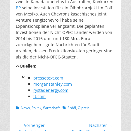
zwei in Kanada und eins in Australien; Konkurrent
BP
seine Investition für ein Ölbohrprojekt im Golf
von Mexiko. Auch Chevrons kasachisches Joint
Venture Tengizchevroil habe seine
Expansionspläne verlangsamt. Die geplanten
Investitionen der Nicht-OPEC-Länder werden von
2014 bis 2016 um rund 180 Mrd. Euro
zurückgehen – gute Nachrichten für Saudi-
Arabien, dessen Produktionskosten geringer sind
als die der Nicht-OPEC-Staaten.
->Quellen:
pressetext.com
morganstanley.com
rystadenergy.com
ft.com
Kategorien
Schlagworte
News
,
Politik
,
Wirtschaft
Erdöl
,
Ölpreis
Beitragsnavigation
← Vorheriger
Nächster →