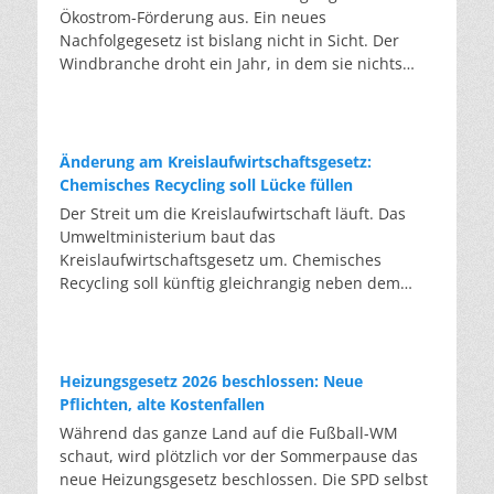
Ökostrom-Förderung aus. Ein neues
Nachfolgegesetz ist bislang nicht in Sicht. Der
Windbranche droht ein Jahr, in dem sie nichts
Neues anfangen kann. Jahrelang scheiterte die
Windkraft an schleppenden Genehmigungen.
Dieses Problem hat die Politik tatsächlich gelöst,
die Verfahren laufen heute deutlich schneller. Die
Änderung am Kreislaufwirtschaftsgesetz:
Halbjahresbilanz der Branche bestätigt dieses
Chemisches Recycling soll Lücke füllen
Muster: So viele Windräder wie nie zuvor wurden
Der Streit um die Kreislaufwirtschaft läuft. Das
genehmigt, doch im ersten Halbjahr gingen netto
Umweltministerium baut das
nur rund zwei Gigawatt ans Netz. Der Bestand
Kreislaufwirtschaftsgesetz um. Chemisches
liegt damit bei etwa 70 Gigawatt. Das gesetzliche
Recycling soll künftig gleichrangig neben dem
Zwischenziel von 84 Gigawatt zum Jahresende ist
klassischen Recycling stehen. Die Entsorger sehen
außer Reichweite. Allerdings wächst auch der
hier Gefahren für die Branche. Das
Fördertopf nicht mit, da er gesetzlich gedeckelt
Bundesumweltministerium hat den Entwurf zur
ist. Vor den Ausschreibungen staut sich deshalb
Novelle des Kreislaufwirtschaftsgesetzes (KrWG)
Heizungsgesetz 2026 beschlossen: Neue
eine immer länger werdende Schlange baureifer
in die Anhörung gegeben. Bis zum 7. August
Pflichten, alte Kostenfallen
Projekte. Bis Jahresende dürfte sie nach
haben Verbände und Länder die Möglichkeit,
Während das ganze Land auf die Fußball-WM
Branchenschätzungen ein Volumen erreichen, das
Stellung zu nehmen. Im Januar 2027 soll das
schaut, wird plötzlich vor der Sommerpause das
einem Drittel aller bereits in Deutschland
Kabinett eine Entscheidung treffen. Formal setzt
neue Heizungsgesetz beschlossen. Die SPD selbst
laufenden Windräder entspricht. Wer bei einer
der Entwurf zwei EU-Richtlinien um. Tatsächlich