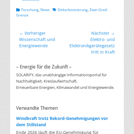
Kategorien
Schlagworte
Forschung
,
News
Dekarbonisierung
,
Zwei-Grad-
Grenze
Beitragsnavigation
← Vorheriger
Nächster →
Vorheriger
Nächster
Wissenschaft und
Elektro- und
Beitrag:
Beitrag:
Energiewende
Elektronikgerätegesetz
tritt in Kraft
– Energie für die Zukunft –
SOLARIFY, das unabhängige Informationsportal für
Nachhaltigkeit, Kreislaufwirtschaft,
Erneuerbare Energien, Klimawandel und Energiewende.
Verwandte Themen
Windkraft trotz Rekord-Genehmigungen vor
dem Stillstand
Ende 2026 läuft die EU-Genehmigung für